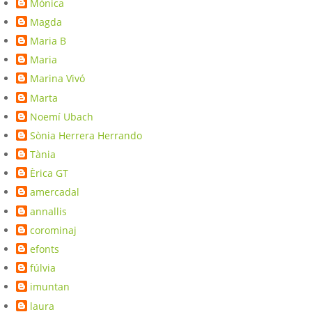
Mònica
Magda
Maria B
Maria
Marina Vivó
Marta
Noemí Ubach
Sònia Herrera Herrando
Tània
Èrica GT
amercadal
annallis
corominaj
efonts
fúlvia
imuntan
laura