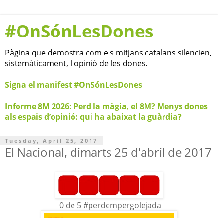
#OnSónLesDones
Pàgina que demostra com els mitjans catalans silencien,
sistemàticament, l'opinió de les dones.
Signa el manifest #OnSónLesDones
Informe 8M 2026: Perd la màgia, el 8M? Menys dones
als espais d’opinió: qui ha abaixat la guàrdia?
Tuesday, April 25, 2017
El Nacional, dimarts 25 d'abril de 2017
0 de 5 #perdempergolejada