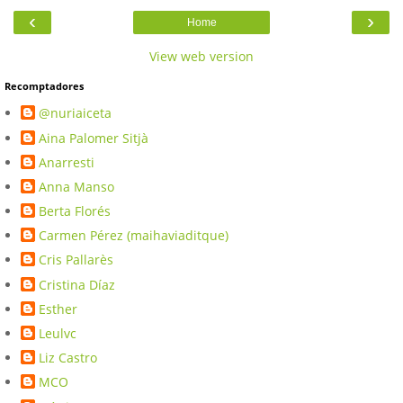
‹
›
Home
View web version
Recomptadores
@nuriaiceta
Aina Palomer Sitjà
Anarresti
Anna Manso
Berta Florés
Carmen Pérez (maihaviaditque)
Cris Pallarès
Cristina Díaz
Esther
Leulvc
Liz Castro
MCO