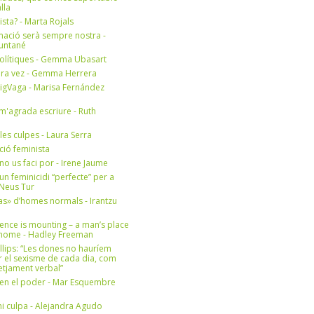
lla
ista? - Marta Rojals
mació serà sempre nostra -
Muntané
olítiques - Gemma Ubasart
era vez - Gemma Herrera
igVaga - Marisa Fernández
m'agrada escriure - Ruth
 les culpes - Laura Serra
ició feminista
no us faci por - Irene Jaume
un feminicidi “perfecte” per a
- Neus Tur
s» d’homes normals - Irantzu
ence is mounting – a man’s place
e home - Hadley Freeman
llips: “Les dones no hauríem
r el sexisme de cada dia, com
setjament verbal”
en el poder - Mar Esquembre
i culpa - Alejandra Agudo