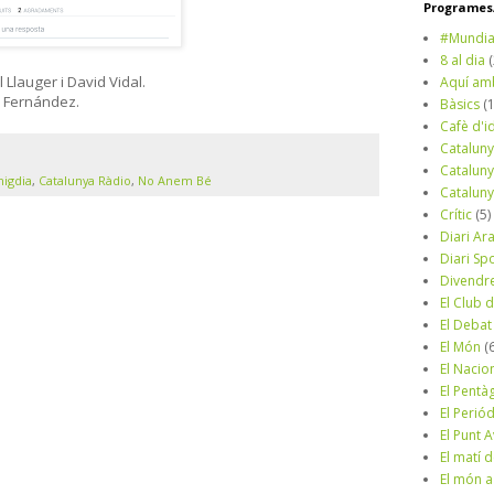
Programes/
#Mundia
8 al dia
 Llauger i David Vidal.
Aquí am
r Fernández.
Bàsics
(
Cafè d'i
Cataluny
Cataluny
migdia
,
Catalunya Ràdio
,
No Anem Bé
Cataluny
Crític
(5)
Diari Ar
Diari Sp
Divendr
El Club d
El Debat
El Món
(
El Nacio
El Pentà
El Perió
El Punt A
El matí 
El món a