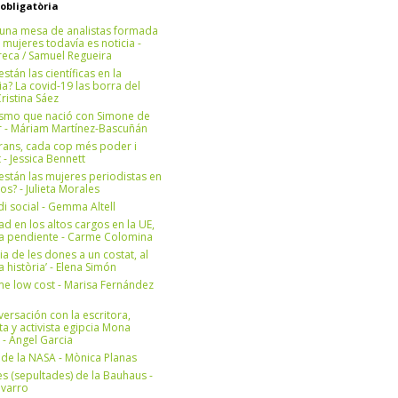
 obligatòria
una mesa de analistas formada
 mujeres todavía es noticia -
eca / Samuel Regueira
stán las científicas en la
? La covid-19 las borra del
ristina Sáez
ismo que nació con Simone de
r - Máriam Martínez-Bascuñán
rans, cada cop més poder i
at - Jessica Bennett
stán las mujeres periodistas en
os? - Julieta Morales
di social - Gemma Altell
ad en los altos cargos en la UE,
ea pendiente - Carme Colomina
ia de les dones a un costat, al
la història’ - Elena Simón
e low cost - Marisa Fernández
ersación con la escritora,
ta y activista egipcia Mona
 - Àngel Garcia
ul de la NASA - Mònica Planas
s (sepultades) de la Bauhaus -
avarro