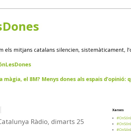
sDones
els mitjans catalans silencien, sistemàticament, l'
SónLesDones
a màgia, el 8M? Menys dones als espais d’opinió: q
Xarxes
#OnSónL
Catalunya Ràdio, dimarts 25
#OnSónL
#OnSónL