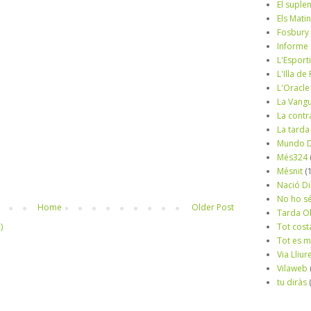
El suple
Els Mati
Fosbury
Informe
L'Esport
L'Illa d
L'Oracle
La Vang
La contr
La tarda
Mundo D
Més324
Mésnit
(
Nació Di
No ho s
Home
Older Post
Tarda O
Tot cost
)
Tot es 
Via Lliur
Vilaweb
tu diràs