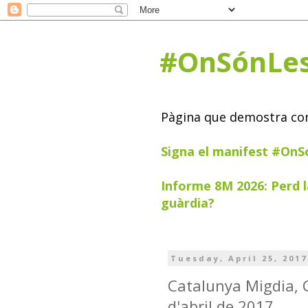
#OnSónLe
Pàgina que demostra com 
Signa el manifest #On
Informe 8M 2026: Perd l
guàrdia?
Tuesday, April 25, 2017
Catalunya Migdia, 
d'abril de 2017