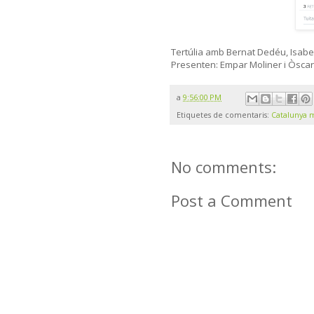
Tertúlia amb Bernat Dedéu, Isabel
Presenten: Empar Moliner i Òsca
a
9:56:00 PM
Etiquetes de comentaris:
Catalunya 
No comments:
Post a Comment