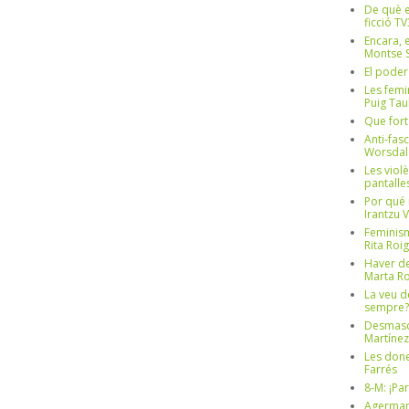
De què e
ficció TV
Encara, e
Montse S
El poder
Les femi
Puig Tau
Que fort
Anti-fas
Worsdal
Les viol
pantalle
Por qué 
Irantzu 
Feminism
Rita Roig
Haver de
Marta Ro
La veu d
sempre? 
Desmascul
Martínez
Les done
Farrés
8-M: ¡Pa
Agerman