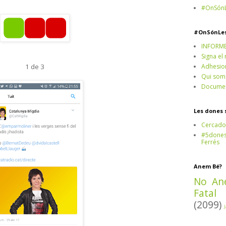
#OnSónL
#OnSónLe
INFORM
Signa el
1 de 3
Adhesio
Qui som
Documen
Les dones 
Cercado
#5dones,
Ferrés
Anem Bé?
No An
Fatal
(2099)