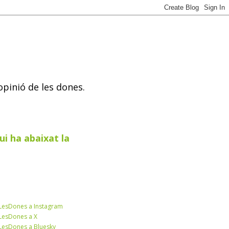
opinió de les dones.
ui ha abaixat la
esDones a Instagram
esDones a X
esDones a Bluesky