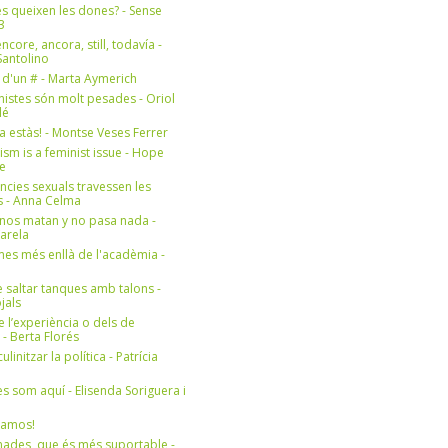
s queixen les dones? - Sense
3
ncore, ancora, still, todavía -
antolino
 d'un # - Marta Aymerich
nistes són molt pesades - Oriol
lé
a estàs! - Montse Veses Ferrer
cism is a feminist issue - Hope
e
ències sexuals travessen les
s - Anna Celma
nos matan y no pasa nada -
Varela
es més enllà de l'acadèmia -
 saltar tanques amb talons -
jals
e l’experiència o dels de
- Berta Florés
initzar la política - Patrícia
s som aquí - Elisenda Soriguera i
ramos!
ades, que és més suportable -