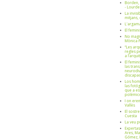
Borden,
- Lourd
La invisi
mitjans,
L'argama
El femin
No magre
Mònica 
“Les arq
regles p
a l’arqu
El femin
las trans
neurodiv
discapac
Los hom
las fotóg
que a es
polémico
I on ere
Vallès
El sostre
Cuesta
La veu p
Expertas
Ares, Ma
Gómez, L