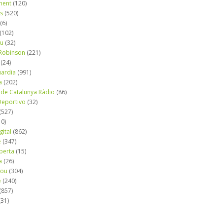
ment
(120)
ns
(520)
(6)
(102)
iu
(32)
e Robinson
(221)
(24)
uardia
(991)
a
(202)
 de Catalunya Ràdio
(86)
eportivo
(32)
(527)
10)
gital
(862)
é
(347)
berta
(15)
a
(26)
mou
(304)
e
(240)
(857)
(31)