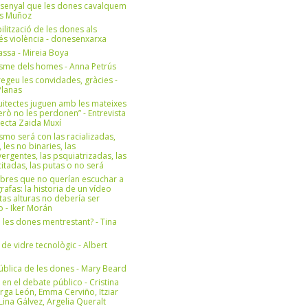
 senyal que les dones cavalquem
es Muñoz
bilització de les dones als
 és violència - donesenxarxa
ssa - Mireia Boya
isme dels homes - Anna Petrús
geu les convidades, gràcies -
Planas
uitectes juguen amb les mateixes
erò no les perdonen” - Entrevista
itecta Zaida Muxí
ismo será con las racializadas,
, les no binaries, las
ergentes, las psquiatrizadas, las
itadas, las putas o no será
bres que no querían escuchar a
rafas: la historia de un vídeo
tas alturas no debería ser
 - Iker Morán
n les dones mentrestant? - Tina
 de vidre tecnològic - Albert
ública de les dones - Mary Beard
 en el debate público - Cristina
rga León, Emma Cerviño, Itziar
ina Gálvez, Argelia Queralt