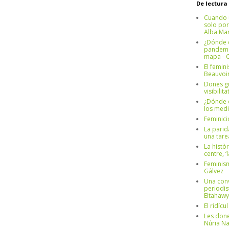
De lectura
Cuando 
solo por
Alba Mar
¿Dónde e
pandemia
mapa - C
El femin
Beauvoi
Dones g
visibilit
¿Dónde e
los medi
Feminici
La parid
una tar
La històr
centre, ‘
Feminism
Gálvez
Una conv
periodis
Eltahawy
El ridíc
Les done
Núria N