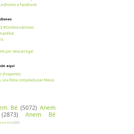
esDones a Facebook
sDones
ES #OnSónLesDones
 manifest
ns
ts per descarregar
són aquí
r d'expertes
 una llista compilada per Meius
em Bé
(5072)
Anem
(2873)
Anem Bé
Ja era hora
(221)