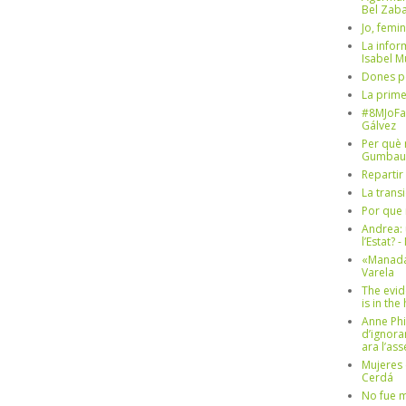
Bel Zaba
Jo, femin
La infor
Isabel 
Dones p
La prim
#8MJoFa
Gálvez
Per què 
Gumbau
Repartir
La trans
Por que 
Andrea: 
l’Estat? 
«Manada
Varela
The evid
is in th
Anne Phi
d’ignora
ara l’as
Mujeres 
Cerdá
No fue m