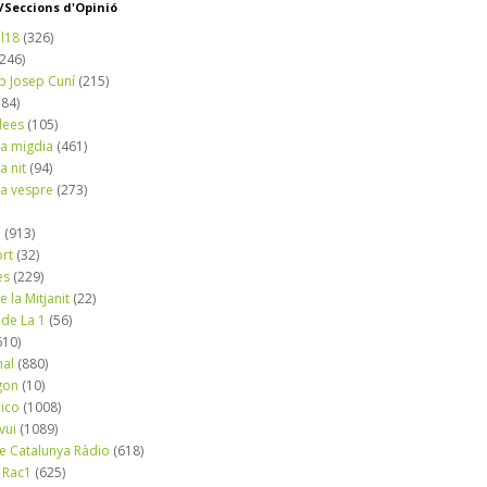
Seccions d'Opinió
l18
(326)
(246)
b Josep Cuní
(215)
184)
dees
(105)
a migdia
(461)
a nit
(94)
a vespre
(273)
a
(913)
ort
(32)
es
(229)
e la Mitjanit
(22)
 de La 1
(56)
610)
nal
(880)
gon
(10)
dico
(1008)
vui
(1089)
de Catalunya Ràdio
(618)
 Rac1
(625)