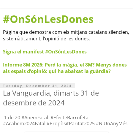
#OnSónLesDones
Pàgina que demostra com els mitjans catalans silencien,
sistemàticament, l'opinió de les dones.
Signa el manifest #OnSónLesDones
Informe 8M 2026: Perd la màgia, el 8M? Menys dones
als espais d’opinió: qui ha abaixat la guàrdia?
Tuesday, December 31, 2024
La Vanguardia, dimarts 31 de
desembre de 2024
1 de 20 #AnemFatal #EfecteBarrufeta
#Acabem2024Fatal #PropòsitParitat2025 #NiUnAnyMés