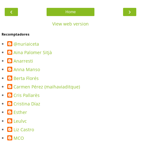
‹
›
Home
View web version
Recomptadores
@nuriaiceta
Aina Palomer Sitjà
Anarresti
Anna Manso
Berta Florés
Carmen Pérez (maihaviaditque)
Cris Pallarès
Cristina Díaz
Esther
Leulvc
Liz Castro
MCO