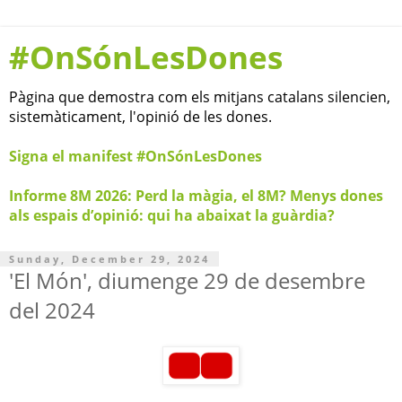
#OnSónLesDones
Pàgina que demostra com els mitjans catalans silencien,
sistemàticament, l'opinió de les dones.
Signa el manifest #OnSónLesDones
Informe 8M 2026: Perd la màgia, el 8M? Menys dones
als espais d’opinió: qui ha abaixat la guàrdia?
Sunday, December 29, 2024
'El Món', diumenge 29 de desembre
del 2024