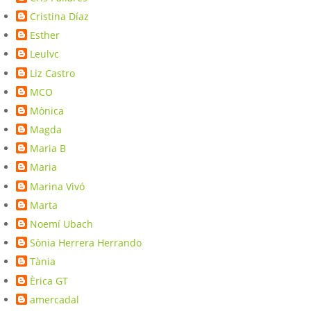
Cristina Díaz
Esther
Leulvc
Liz Castro
MCO
Mònica
Magda
Maria B
Maria
Marina Vivó
Marta
Noemí Ubach
Sònia Herrera Herrando
Tània
Èrica GT
amercadal