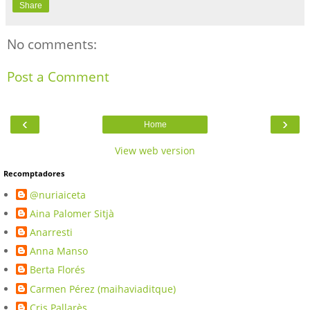
Share
No comments:
Post a Comment
‹
›
Home
View web version
Recomptadores
@nuriaiceta
Aina Palomer Sitjà
Anarresti
Anna Manso
Berta Florés
Carmen Pérez (maihaviaditque)
Cris Pallarès