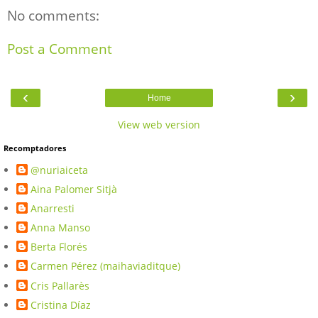
No comments:
Post a Comment
‹
›
Home
View web version
Recomptadores
@nuriaiceta
Aina Palomer Sitjà
Anarresti
Anna Manso
Berta Florés
Carmen Pérez (maihaviaditque)
Cris Pallarès
Cristina Díaz