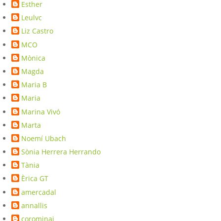
Esther
Leulvc
Liz Castro
MCO
Mònica
Magda
Maria B
Maria
Marina Vivó
Marta
Noemí Ubach
Sònia Herrera Herrando
Tània
Èrica GT
amercadal
annallis
corominaj