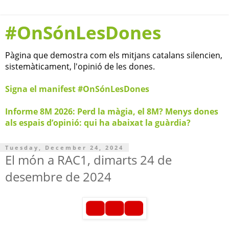
#OnSónLesDones
Pàgina que demostra com els mitjans catalans silencien,
sistemàticament, l'opinió de les dones.
Signa el manifest #OnSónLesDones
Informe 8M 2026: Perd la màgia, el 8M? Menys dones
als espais d’opinió: qui ha abaixat la guàrdia?
Tuesday, December 24, 2024
El món a RAC1, dimarts 24 de
desembre de 2024