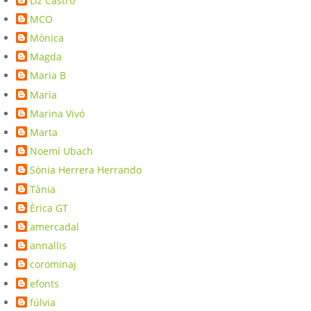
Liz Castro
MCO
Mònica
Magda
Maria B
Maria
Marina Vivó
Marta
Noemí Ubach
Sònia Herrera Herrando
Tània
Èrica GT
amercadal
annallis
corominaj
efonts
fúlvia