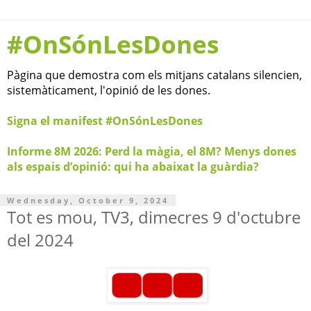
#OnSónLesDones
Pàgina que demostra com els mitjans catalans silencien,
sistemàticament, l'opinió de les dones.
Signa el manifest #OnSónLesDones
Informe 8M 2026: Perd la màgia, el 8M? Menys dones
als espais d’opinió: qui ha abaixat la guàrdia?
Wednesday, October 9, 2024
Tot es mou, TV3, dimecres 9 d'octubre
del 2024