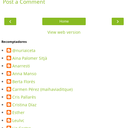
Post a Comment
‹
›
Home
View web version
Recomptadores
@nuriaiceta
Aina Palomer Sitjà
Anarresti
Anna Manso
Berta Florés
Carmen Pérez (maihaviaditque)
Cris Pallarès
Cristina Díaz
Esther
Leulvc