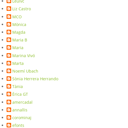
Leulvc
Liz Castro
MCO
Mònica
Magda
Maria B
Maria
Marina Vivó
Marta
Noemí Ubach
Sònia Herrera Herrando
Tània
Èrica GT
amercadal
annallis
corominaj
efonts