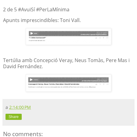
2 de 5 #AvuiSí #PerLaMínima
Apunts imprescindibles: Toni Vall.
Tertúlia amb Concepció Veray, Neus Tomàs, Pere Mas i
David Fernández.
a
2:14:00 PM
Share
No comments: