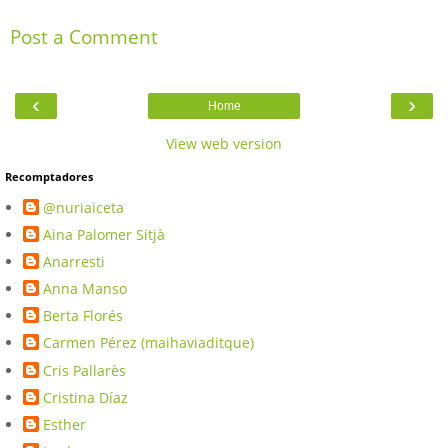
Post a Comment
‹
›
Home
View web version
Recomptadores
@nuriaiceta
Aina Palomer Sitjà
Anarresti
Anna Manso
Berta Florés
Carmen Pérez (maihaviaditque)
Cris Pallarès
Cristina Díaz
Esther