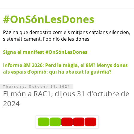
#OnSónLesDones
Pàgina que demostra com els mitjans catalans silencien,
sistemàticament, l'opinió de les dones.
Signa el manifest #OnSónLesDones
Informe 8M 2026: Perd la màgia, el 8M? Menys dones
als espais d’opinió: qui ha abaixat la guàrdia?
Thursday, October 31, 2024
El món a RAC1, dijous 31 d'octubre de
2024