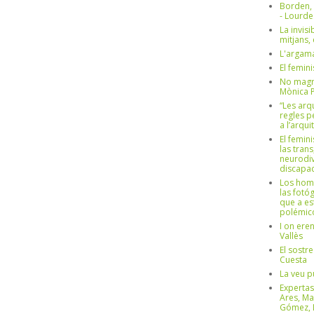
Borden,
- Lourd
La invisi
mitjans,
L'argama
El femin
No magre
Mònica 
“Les arq
regles p
a l’arqu
El femin
las trans
neurodiv
discapac
Los hom
las fotóg
que a es
polémico
I on ere
Vallès
El sostre
Cuesta
La veu p
Expertas
Ares, Ma
Gómez, L