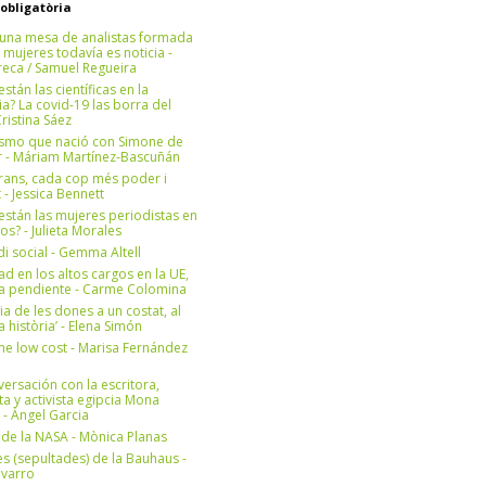
 obligatòria
una mesa de analistas formada
 mujeres todavía es noticia -
eca / Samuel Regueira
stán las científicas en la
? La covid-19 las borra del
ristina Sáez
ismo que nació con Simone de
r - Máriam Martínez-Bascuñán
rans, cada cop més poder i
at - Jessica Bennett
stán las mujeres periodistas en
os? - Julieta Morales
di social - Gemma Altell
ad en los altos cargos en la UE,
ea pendiente - Carme Colomina
ia de les dones a un costat, al
la història’ - Elena Simón
e low cost - Marisa Fernández
ersación con la escritora,
ta y activista egipcia Mona
 - Àngel Garcia
ul de la NASA - Mònica Planas
s (sepultades) de la Bauhaus -
avarro