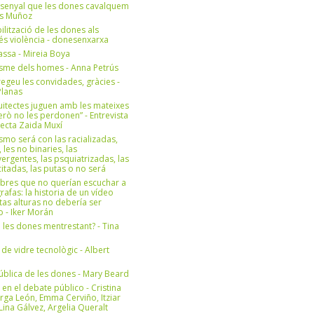
 senyal que les dones cavalquem
es Muñoz
bilització de les dones als
 és violència - donesenxarxa
ssa - Mireia Boya
isme dels homes - Anna Petrús
geu les convidades, gràcies -
Planas
uitectes juguen amb les mateixes
erò no les perdonen” - Entrevista
itecta Zaida Muxí
ismo será con las racializadas,
, les no binaries, las
ergentes, las psquiatrizadas, las
itadas, las putas o no será
bres que no querían escuchar a
rafas: la historia de un vídeo
tas alturas no debería ser
 - Iker Morán
n les dones mentrestant? - Tina
 de vidre tecnològic - Albert
ública de les dones - Mary Beard
 en el debate público - Cristina
rga León, Emma Cerviño, Itziar
ina Gálvez, Argelia Queralt