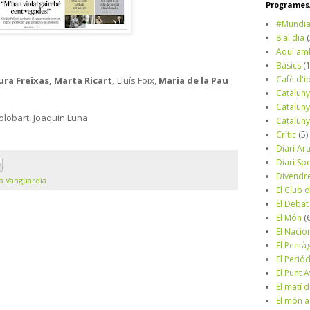
Programes/
#Mundia
8 al dia
Aquí am
Bàsics
(
Cafè d'i
ura Freixas, Marta Ricart,
Lluís Foix,
Maria de la Pau
Cataluny
Cataluny
Golobart, Joaquin Luna
Cataluny
Crític
(5)
Diari Ar
Diari Sp
Divendr
a Vanguardia
El Club d
El Debat
El Món
(
El Nacio
El Pentà
El Perió
El Punt A
El matí 
El món a