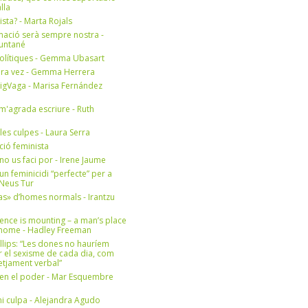
lla
ista? - Marta Rojals
mació serà sempre nostra -
Muntané
olítiques - Gemma Ubasart
era vez - Gemma Herrera
igVaga - Marisa Fernández
m'agrada escriure - Ruth
 les culpes - Laura Serra
ició feminista
no us faci por - Irene Jaume
un feminicidi “perfecte” per a
- Neus Tur
s» d’homes normals - Irantzu
ence is mounting – a man’s place
e home - Hadley Freeman
llips: “Les dones no hauríem
r el sexisme de cada dia, com
setjament verbal”
en el poder - Mar Esquembre
i culpa - Alejandra Agudo