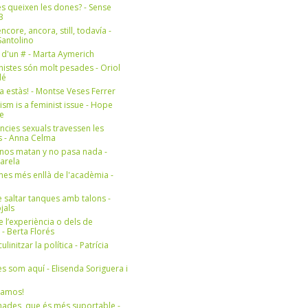
s queixen les dones? - Sense
3
ncore, ancora, still, todavía -
antolino
 d'un # - Marta Aymerich
nistes són molt pesades - Oriol
lé
a estàs! - Montse Veses Ferrer
cism is a feminist issue - Hope
e
ències sexuals travessen les
s - Anna Celma
nos matan y no pasa nada -
Varela
es més enllà de l'acadèmia -
 saltar tanques amb talons -
jals
e l’experiència o dels de
- Berta Florés
initzar la política - Patrícia
s som aquí - Elisenda Soriguera i
ramos!
ades, que és més suportable -