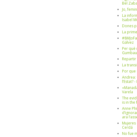
Bel Zaba
Jo, femin
La infor
Isabel 
Dones p
La prim
#8MJoFa
Gálvez
Per què 
Gumbau
Repartir
La trans
Por que 
Andrea: 
l’Estat? 
«Manada
Varela
The evid
is in th
Anne Phi
d’ignora
ara l’as
Mujeres 
Cerdá
No fue m