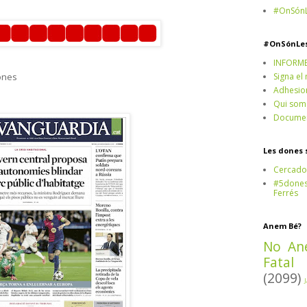
#OnSónL
#OnSónLe
INFORM
Signa el
ones
Adhesio
Qui som
Documen
Les dones 
Cercado
#5dones,
Ferrés
Anem Bé?
No An
Fatal
(2099)