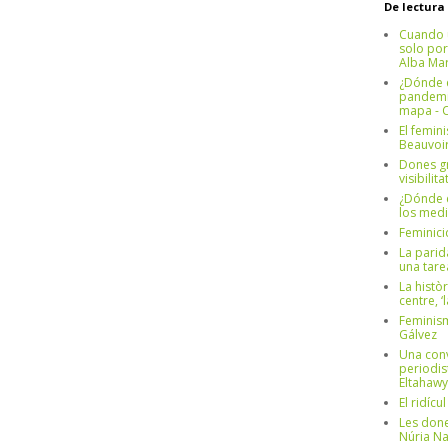
De lectura
Cuando 
solo por
Alba Mar
¿Dónde e
pandemia
mapa - C
El femin
Beauvoi
Dones g
visibilit
¿Dónde e
los medi
Feminici
La parid
una tar
La històr
centre, ‘
Feminism
Gálvez
Una conv
periodis
Eltahawy
El ridíc
Les done
Núria N