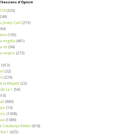
Seccions d'Opinió
l18
(326)
(246)
b Josep Cuní
(215)
184)
dees
(105)
a migdia
(461)
a nit
(94)
a vespre
(273)
a
(913)
ort
(32)
es
(229)
e la Mitjanit
(22)
 de La 1
(56)
610)
nal
(880)
gon
(10)
dico
(1008)
vui
(1089)
de Catalunya Ràdio
(618)
 Rac1
(625)