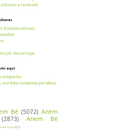
esDones a Facebook
sDones
ES #OnSónLesDones
 manifest
ns
ts per descarregar
són aquí
r d'expertes
 una llista compilada per Meius
em Bé
(5072)
Anem
(2873)
Anem Bé
Ja era hora
(221)