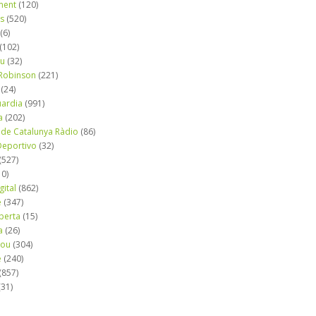
ment
(120)
ns
(520)
(6)
(102)
iu
(32)
e Robinson
(221)
(24)
uardia
(991)
a
(202)
 de Catalunya Ràdio
(86)
eportivo
(32)
(527)
10)
gital
(862)
é
(347)
berta
(15)
a
(26)
mou
(304)
e
(240)
(857)
(31)