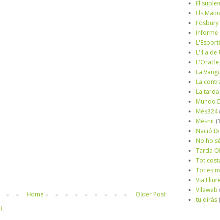
El suple
Els Mati
Fosbury
Informe
L'Esport
L'Illa d
L'Oracle
La Vang
La contr
La tarda
Mundo D
Més324
Mésnit
(
Nació Di
No ho s
Tarda O
Tot cost
Tot es 
Via Lliur
Vilaweb
Home
Older Post
tu diràs
)