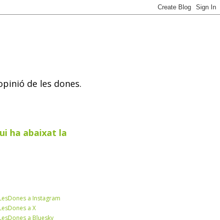
opinió de les dones.
ui ha abaixat la
esDones a Instagram
esDones a X
esDones a Bluesky