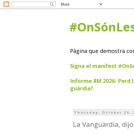
#OnSónLe
Pàgina que demostra com 
Signa el manifest #On
Informe 8M 2026: Perd l
guàrdia?
Thursday, October 24, 
La Vanguardia, dijo