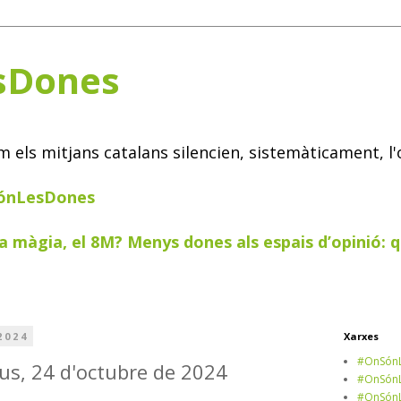
sDones
els mitjans catalans silencien, sistemàticament, l'
SónLesDones
a màgia, el 8M? Menys dones als espais d’opinió: q
2024
Xarxes
#OnSónL
us, 24 d'octubre de 2024
#OnSónL
#OnSónL