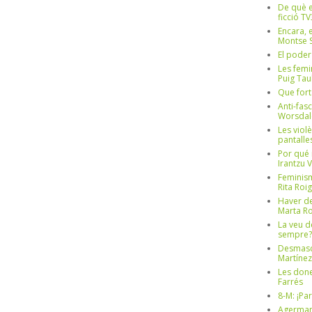
De què e
ficció TV
Encara, e
Montse S
El poder
Les femi
Puig Tau
Que fort
Anti-fas
Worsdal
Les viol
pantalle
Por qué 
Irantzu 
Feminism
Rita Roig
Haver de
Marta Ro
La veu d
sempre? 
Desmascul
Martínez
Les done
Farrés
8-M: ¡Pa
Agerman