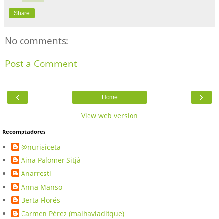
Share
No comments:
Post a Comment
‹
›
Home
View web version
Recomptadores
@nuriaiceta
Aina Palomer Sitjà
Anarresti
Anna Manso
Berta Florés
Carmen Pérez (maihaviaditque)