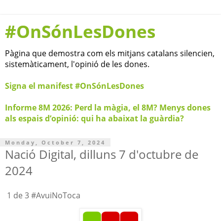
#OnSónLesDones
Pàgina que demostra com els mitjans catalans silencien,
sistemàticament, l'opinió de les dones.
Signa el manifest #OnSónLesDones
Informe 8M 2026: Perd la màgia, el 8M? Menys dones
als espais d’opinió: qui ha abaixat la guàrdia?
Monday, October 7, 2024
Nació Digital, dilluns 7 d'octubre de
2024
1 de 3 #AvuiNoToca