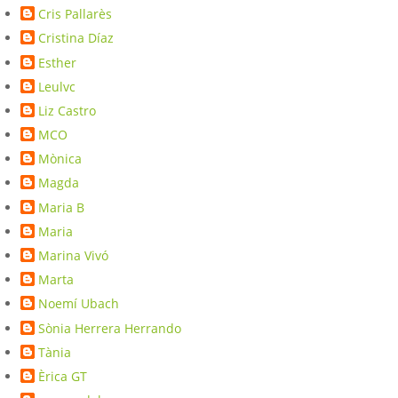
Cris Pallarès
Cristina Díaz
Esther
Leulvc
Liz Castro
MCO
Mònica
Magda
Maria B
Maria
Marina Vivó
Marta
Noemí Ubach
Sònia Herrera Herrando
Tània
Èrica GT