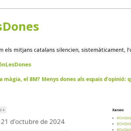
sDones
els mitjans catalans silencien, sistemàticament, l'
SónLesDones
a màgia, el 8M? Menys dones als espais d’opinió: q
24
Xarxes
#OnSónL
s 21 d’octubre de 2024
#OnSónL
#OnSónL