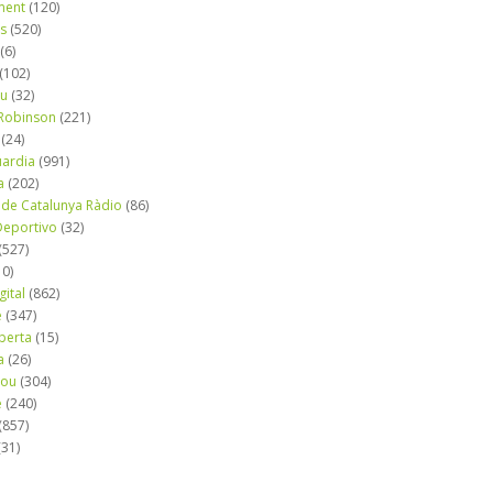
ment
(120)
ns
(520)
(6)
(102)
iu
(32)
e Robinson
(221)
(24)
uardia
(991)
a
(202)
 de Catalunya Ràdio
(86)
eportivo
(32)
(527)
10)
gital
(862)
é
(347)
berta
(15)
a
(26)
mou
(304)
e
(240)
(857)
(31)