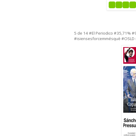
5 de 14 #El Periodico #35,71% 
#isiensesforcemmésquè #OSL