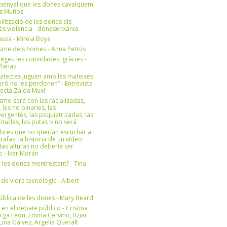
 senyal que les dones cavalquem
es Muñoz
bilització de les dones als
 és violència - donesenxarxa
ssa - Mireia Boya
isme dels homes - Anna Petrús
geu les convidades, gràcies -
Planas
uitectes juguen amb les mateixes
erò no les perdonen” - Entrevista
itecta Zaida Muxí
ismo será con las racializadas,
, les no binaries, las
ergentes, las psquiatrizadas, las
itadas, las putas o no será
bres que no querían escuchar a
rafas: la historia de un vídeo
tas alturas no debería ser
 - Iker Morán
n les dones mentrestant? - Tina
 de vidre tecnològic - Albert
ública de les dones - Mary Beard
 en el debate público - Cristina
rga León, Emma Cerviño, Itziar
ina Gálvez, Argelia Queralt