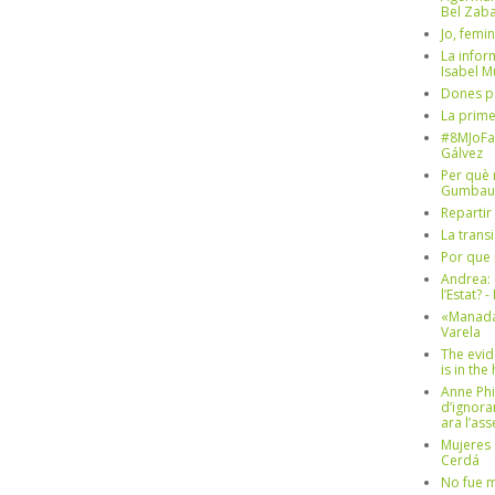
Bel Zaba
Jo, femin
La infor
Isabel 
Dones p
La prim
#8MJoFa
Gálvez
Per què 
Gumbau
Repartir
La trans
Por que 
Andrea: 
l’Estat? 
«Manada
Varela
The evid
is in th
Anne Phi
d’ignora
ara l’as
Mujeres 
Cerdá
No fue m