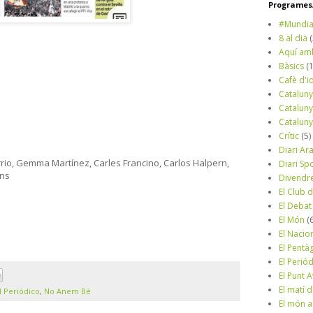
Programes/
#Mundia
8 al dia
Aquí am
Bàsics
(
Cafè d'i
Cataluny
Cataluny
Cataluny
Crític
(5)
Diari Ar
rrio, Gemma Martínez, Carles Francino, Carlos Halpern,
Diari Sp
ans
Divendr
El Club d
d
El Debat
El Món
(
El Nacio
El Pentà
El Perió
El Punt A
El matí 
l Periódico
,
No Anem Bé
El món a