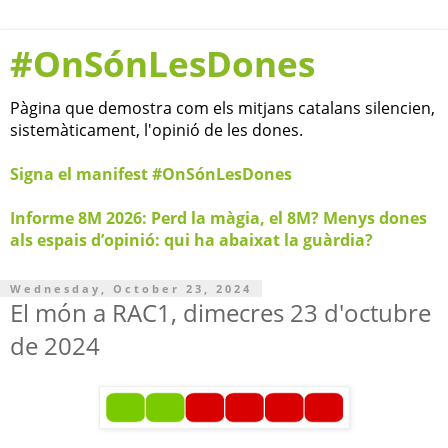
#OnSónLesDones
Pàgina que demostra com els mitjans catalans silencien,
sistemàticament, l'opinió de les dones.
Signa el manifest #OnSónLesDones
Informe 8M 2026: Perd la màgia, el 8M? Menys dones
als espais d’opinió: qui ha abaixat la guàrdia?
Wednesday, October 23, 2024
El món a RAC1, dimecres 23 d'octubre
de 2024