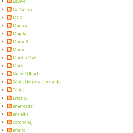
Leulvc
Liz Castro
MCO
Mònica
Magda
Maria B
Maria
Marina Vivó
Marta
Noemí Ubach
Sònia Herrera Herrando
Tània
Èrica GT
amercadal
annallis
corominaj
efonts