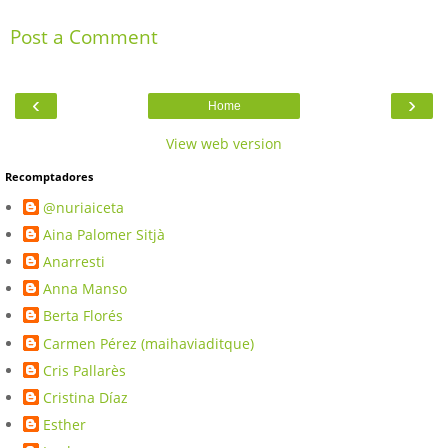
Post a Comment
‹
›
Home
View web version
Recomptadores
@nuriaiceta
Aina Palomer Sitjà
Anarresti
Anna Manso
Berta Florés
Carmen Pérez (maihaviaditque)
Cris Pallarès
Cristina Díaz
Esther