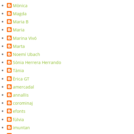
Mònica
Magda
Maria B
Maria
Marina Vivó
Marta
Noemí Ubach
Sònia Herrera Herrando
Tània
Èrica GT
amercadal
annallis
corominaj
efonts
fúlvia
imuntan