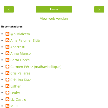
‹
›
Home
View web version
Recomptadores
@nuriaiceta
Aina Palomer Sitjà
Anarresti
Anna Manso
Berta Florés
Carmen Pérez (maihaviaditque)
Cris Pallarès
Cristina Díaz
Esther
Leulvc
Liz Castro
MCO