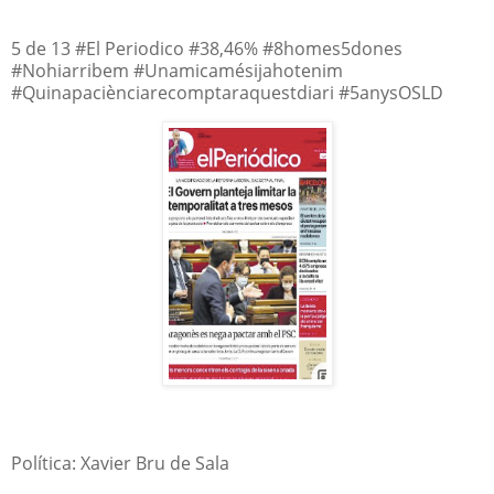
5 de 13 #El Periodico #38,46% #8homes5dones
#Nohiarribem #Unamicamésijahotenim
#Quinapaciènciarecomptaraquestdiari #5anysOSLD
Política: Xavier Bru de Sala