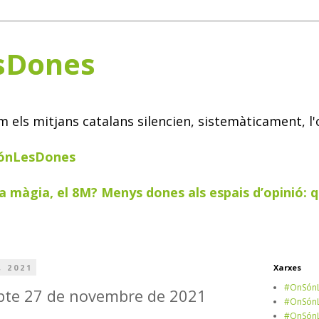
sDones
els mitjans catalans silencien, sistemàticament, l'
SónLesDones
a màgia, el 8M? Menys dones als espais d’opinió: q
, 2021
Xarxes
#OnSónL
sabte 27 de novembre de 2021
#OnSónL
#OnSónL