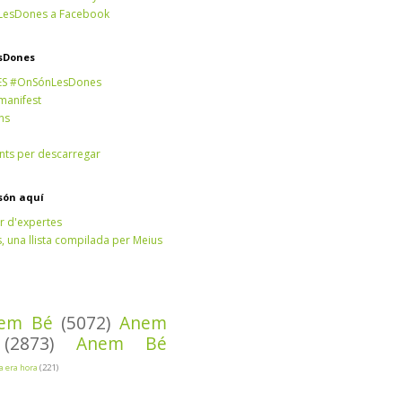
esDones a Facebook
sDones
ES #OnSónLesDones
 manifest
ns
ts per descarregar
són aquí
r d'expertes
 una llista compilada per Meius
em Bé
(5072)
Anem
(2873)
Anem Bé
Ja era hora
(221)