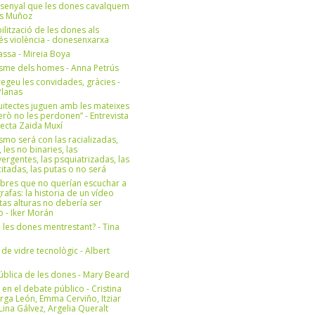
 senyal que les dones cavalquem
es Muñoz
bilització de les dones als
 és violència - donesenxarxa
ssa - Mireia Boya
isme dels homes - Anna Petrús
geu les convidades, gràcies -
Planas
uitectes juguen amb les mateixes
erò no les perdonen” - Entrevista
itecta Zaida Muxí
ismo será con las racializadas,
, les no binaries, las
ergentes, las psquiatrizadas, las
itadas, las putas o no será
bres que no querían escuchar a
rafas: la historia de un vídeo
tas alturas no debería ser
 - Iker Morán
n les dones mentrestant? - Tina
 de vidre tecnològic - Albert
ública de les dones - Mary Beard
 en el debate público - Cristina
rga León, Emma Cerviño, Itziar
ina Gálvez, Argelia Queralt