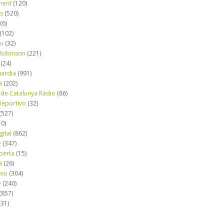
ment
(120)
ns
(520)
(6)
(102)
iu
(32)
e Robinson
(221)
(24)
uardia
(991)
a
(202)
 de Catalunya Ràdio
(86)
eportivo
(32)
(527)
10)
gital
(862)
é
(347)
berta
(15)
a
(26)
mou
(304)
e
(240)
(857)
(31)