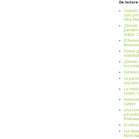
De lectura
Cuando 
solo por
Alba Mar
¿Dónde e
pandemia
mapa - C
El femin
Beauvoi
Dones g
visibilit
¿Dónde e
los medi
Feminici
La parid
una tar
La històr
centre, ‘
Feminism
Gálvez
Una conv
periodis
Eltahawy
El ridíc
Les done
Núria N