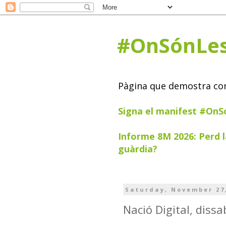
#OnSónLe
Pàgina que demostra com 
Signa el manifest #On
Informe 8M 2026: Perd l
guàrdia?
Saturday, November 27
Nació Digital, dis