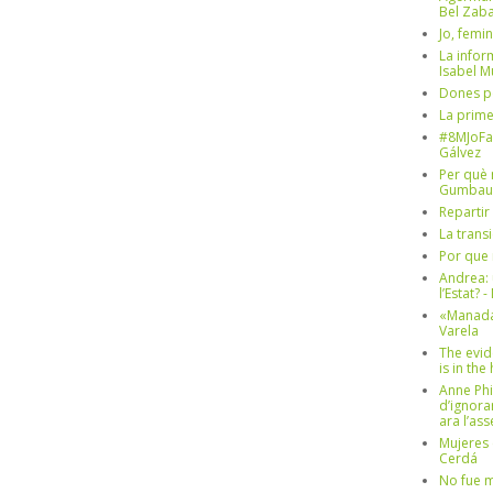
Bel Zaba
Jo, femin
La infor
Isabel 
Dones p
La prim
#8MJoFa
Gálvez
Per què 
Gumbau
Repartir
La trans
Por que 
Andrea: 
l’Estat? 
«Manada
Varela
The evid
is in th
Anne Phi
d’ignora
ara l’as
Mujeres 
Cerdá
No fue m