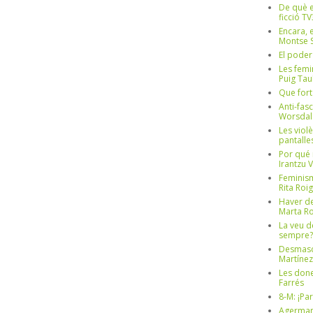
De què e
ficció TV
Encara, e
Montse S
El poder
Les femi
Puig Tau
Que fort
Anti-fas
Worsdal
Les viol
pantalle
Por qué 
Irantzu 
Feminism
Rita Roig
Haver de
Marta Ro
La veu d
sempre? 
Desmascul
Martínez
Les done
Farrés
8-M: ¡Pa
Agerman