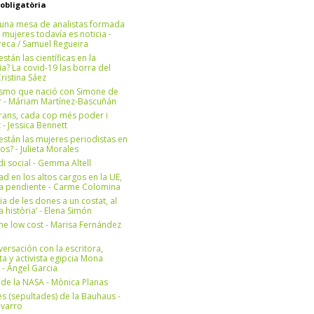
 obligatòria
una mesa de analistas formada
 mujeres todavía es noticia -
eca / Samuel Regueira
stán las científicas en la
? La covid-19 las borra del
ristina Sáez
ismo que nació con Simone de
r - Máriam Martínez-Bascuñán
rans, cada cop més poder i
at - Jessica Bennett
stán las mujeres periodistas en
os? - Julieta Morales
di social - Gemma Altell
ad en los altos cargos en la UE,
ea pendiente - Carme Colomina
ia de les dones a un costat, al
la història’ - Elena Simón
e low cost - Marisa Fernández
ersación con la escritora,
ta y activista egipcia Mona
 - Àngel Garcia
ul de la NASA - Mònica Planas
s (sepultades) de la Bauhaus -
avarro