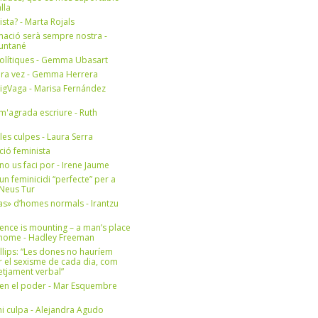
lla
ista? - Marta Rojals
mació serà sempre nostra -
Muntané
olítiques - Gemma Ubasart
era vez - Gemma Herrera
igVaga - Marisa Fernández
m'agrada escriure - Ruth
 les culpes - Laura Serra
ició feminista
no us faci por - Irene Jaume
un feminicidi “perfecte” per a
- Neus Tur
s» d’homes normals - Irantzu
ence is mounting – a man’s place
e home - Hadley Freeman
llips: “Les dones no hauríem
r el sexisme de cada dia, com
setjament verbal”
en el poder - Mar Esquembre
i culpa - Alejandra Agudo