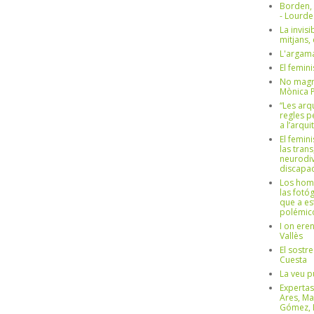
Borden,
- Lourd
La invisi
mitjans,
L'argama
El femin
No magre
Mònica 
“Les arq
regles p
a l’arqu
El femin
las trans
neurodiv
discapac
Los hom
las fotóg
que a es
polémico
I on ere
Vallès
El sostre
Cuesta
La veu p
Expertas
Ares, Ma
Gómez, L