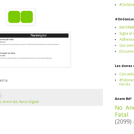
#OnSónL
#OnSónLe
INFORM
Signa el
Adhesio
Qui som
Documen
Les dones 
Cercado
#5dones,
Serra
Ferrés
Anem Bé?
D
,
Anem Bé
,
Nació Digital
No An
Fatal
(2099)