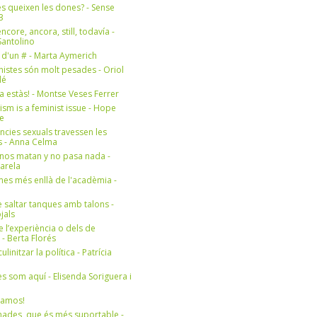
s queixen les dones? - Sense
3
ncore, ancora, still, todavía -
antolino
 d'un # - Marta Aymerich
nistes són molt pesades - Oriol
lé
a estàs! - Montse Veses Ferrer
cism is a feminist issue - Hope
e
ències sexuals travessen les
s - Anna Celma
nos matan y no pasa nada -
Varela
es més enllà de l'acadèmia -
 saltar tanques amb talons -
jals
e l’experiència o dels de
- Berta Florés
initzar la política - Patrícia
s som aquí - Elisenda Soriguera i
ramos!
ades, que és més suportable -