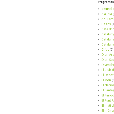
Programes/
#Mundia
8 al dia
Aquí am
Bàsics
(
Cafè d'i
Cataluny
Cataluny
Cataluny
Crític
(5)
Diari Ar
Diari Sp
Divendr
El Club d
El Debat
El Món
(
El Nacio
El Pentà
El Perió
El Punt A
El matí 
El món a