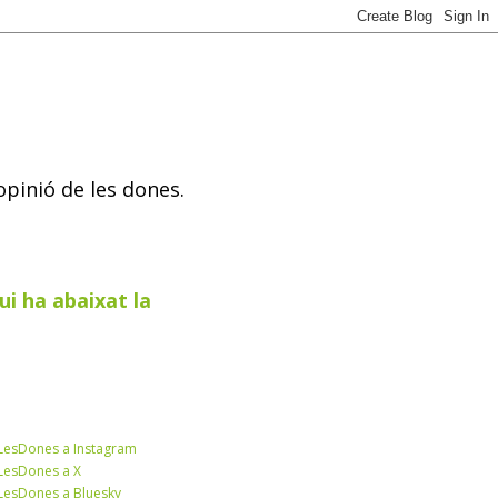
opinió de les dones.
ui ha abaixat la
esDones a Instagram
esDones a X
esDones a Bluesky