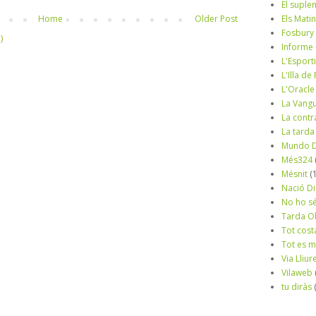
El suple
Els Mati
Home
Older Post
Fosbury
)
Informe
L'Esport
L'Illa d
L'Oracle
La Vang
La contr
La tarda
Mundo D
Més324
Mésnit
(
Nació Di
No ho s
Tarda O
Tot cost
Tot es 
Via Lliur
Vilaweb
tu diràs