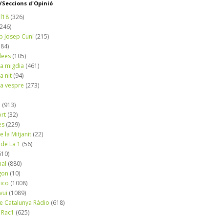
Seccions d'Opinió
l18
(326)
(246)
b Josep Cuní
(215)
184)
dees
(105)
a migdia
(461)
a nit
(94)
a vespre
(273)
a
(913)
ort
(32)
es
(229)
e la Mitjanit
(22)
 de La 1
(56)
610)
nal
(880)
gon
(10)
dico
(1008)
vui
(1089)
de Catalunya Ràdio
(618)
 Rac1
(625)