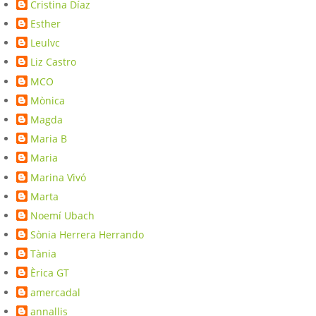
Cristina Díaz
Esther
Leulvc
Liz Castro
MCO
Mònica
Magda
Maria B
Maria
Marina Vivó
Marta
Noemí Ubach
Sònia Herrera Herrando
Tània
Èrica GT
amercadal
annallis