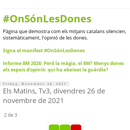
#OnSónLesDones
Pàgina que demostra com els mitjans catalans silencien,
sistemàticament, l'opinió de les dones.
Signa el manifest #OnSónLesDones
Informe 8M 2026: Perd la màgia, el 8M? Menys dones
als espais d’opinió: qui ha abaixat la guàrdia?
Friday, November 26, 2021
Els Matins, Tv3, divendres 26 de
novembre de 2021
2 de 3