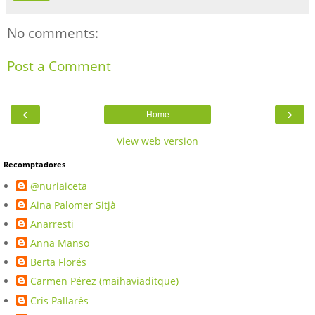
No comments:
Post a Comment
‹
›
Home
View web version
Recomptadores
@nuriaiceta
Aina Palomer Sitjà
Anarresti
Anna Manso
Berta Florés
Carmen Pérez (maihaviaditque)
Cris Pallarès