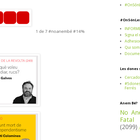
#OnSónL
#OnSónLe
INFORM
1 de 7 #noanembé #14%
Signa el
Adhesio
Qui som
Documen
Les dones 
Cercado
#5dones,
Ferrés
Anem Bé?
No An
Fatal
(2099)