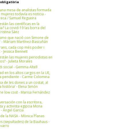
 obligatòria
una mesa de analistas formada
 mujeres todavía es noticia -
eca / Samuel Regueira
stán las científicas en la
? La covid-19 las borra del
ristina Sáez
ismo que nació con Simone de
r - Máriam Martínez-Bascuñán
rans, cada cop més poder i
at - Jessica Bennett
stán las mujeres periodistas en
os? - Julieta Morales
di social - Gemma Altell
ad en los altos cargos en la UE,
ea pendiente - Carme Colomina
ia de les dones a un costat, al
la història’ - Elena Simón
e low cost - Marisa Fernández
ersación con la escritora,
ta y activista egipcia Mona
 - Àngel Garcia
ul de la NASA - Mònica Planas
s (sepultades) de la Bauhaus -
avarro