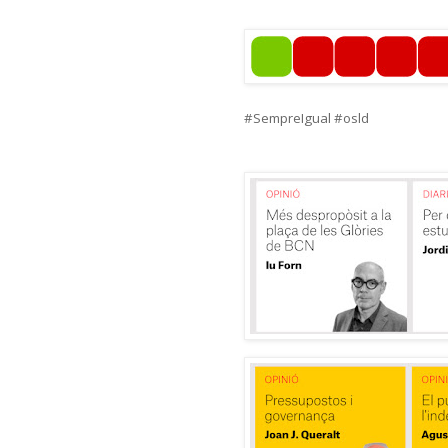
#SempreIgual #osld