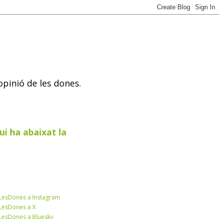
opinió de les dones.
ui ha abaixat la
esDones a Instagram
esDones a X
esDones a Bluesky