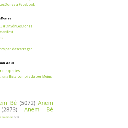
esDones a Facebook
sDones
ES #OnSónLesDones
 manifest
ns
ts per descarregar
són aquí
r d'expertes
 una llista compilada per Meius
em Bé
(5072)
Anem
(2873)
Anem Bé
Ja era hora
(221)