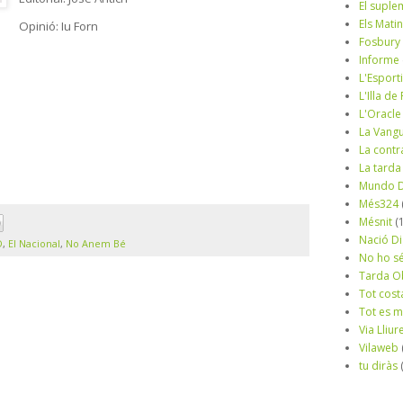
El suple
Els Mati
Opinió: Iu Forn
Fosbury
Informe
L'Esport
L'Illa d
L'Oracle
La Vang
La contr
La tarda
Mundo D
Més324
Mésnit
(
Nació Di
D
,
El Nacional
,
No Anem Bé
No ho s
Tarda O
Tot cost
Tot es 
Via Lliur
Vilaweb
tu diràs