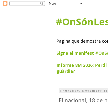
#OnSónLe
Pàgina que demostra com 
Signa el manifest #On
Informe 8M 2026: Perd l
guàrdia?
Thursday, November 18
El nacional, 18 de