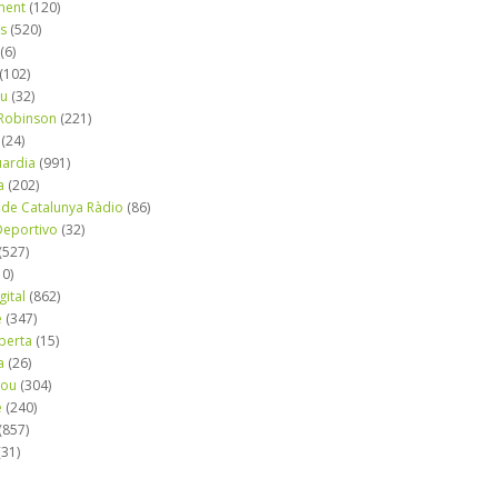
ment
(120)
ns
(520)
(6)
(102)
iu
(32)
e Robinson
(221)
(24)
uardia
(991)
a
(202)
 de Catalunya Ràdio
(86)
eportivo
(32)
(527)
10)
gital
(862)
é
(347)
berta
(15)
a
(26)
mou
(304)
e
(240)
(857)
(31)