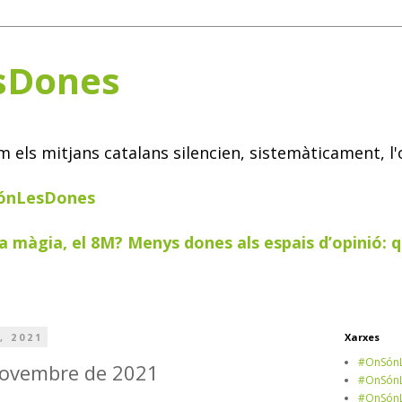
sDones
els mitjans catalans silencien, sistemàticament, l'
SónLesDones
a màgia, el 8M? Menys dones als espais d’opinió: q
, 2021
Xarxes
#OnSónL
 novembre de 2021
#OnSónL
#OnSónL