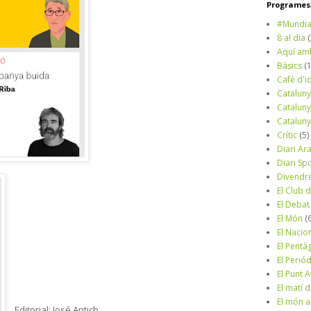
Programes/
#Mundia
8 al dia
Aquí am
Bàsics
(
Cafè d'i
Cataluny
Cataluny
Cataluny
Crític
(5)
Diari Ar
Diari Sp
Divendr
El Club d
El Debat
El Món
(
El Nacio
El Pentà
El Perió
El Punt A
El matí 
El món a
Editorial: José Antich