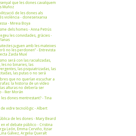
 senyal que les dones cavalquem
es Muñoz
bilització de les dones als
 és violència - donesenxarxa
ssa - Mireia Boya
isme dels homes - Anna Petrús
geu les convidades, gràcies -
Planas
uitectes juguen amb les mateixes
erò no les perdonen” - Entrevista
itecta Zaida Muxí
ismo será con las racializadas,
, les no binaries, las
ergentes, las psquiatrizadas, las
itadas, las putas o no será
bres que no querían escuchar a
rafas: la historia de un vídeo
tas alturas no debería ser
 - Iker Morán
n les dones mentrestant? - Tina
 de vidre tecnològic - Albert
ública de les dones - Mary Beard
 en el debate público - Cristina
rga León, Emma Cerviño, Itziar
ina Gálvez, Argelia Queralt