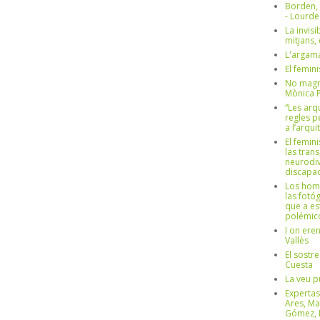
Borden,
- Lourd
La invisi
mitjans,
L'argama
El femin
No magre
Mònica 
“Les arq
regles p
a l’arqu
El femin
las trans
neurodiv
discapac
Los hom
las fotóg
que a es
polémico
I on ere
Vallès
El sostre
Cuesta
La veu p
Expertas
Ares, Ma
Gómez, L