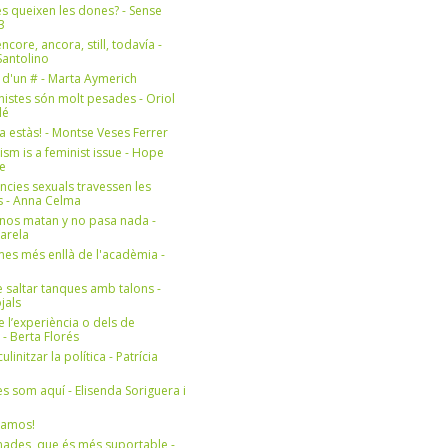
s queixen les dones? - Sense
3
ncore, ancora, still, todavía -
antolino
 d'un # - Marta Aymerich
nistes són molt pesades - Oriol
lé
a estàs! - Montse Veses Ferrer
cism is a feminist issue - Hope
e
ències sexuals travessen les
s - Anna Celma
nos matan y no pasa nada -
Varela
es més enllà de l'acadèmia -
 saltar tanques amb talons -
jals
e l’experiència o dels de
- Berta Florés
initzar la política - Patrícia
s som aquí - Elisenda Soriguera i
ramos!
ades, que és més suportable -