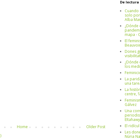
De lectura
Cuando 
solo por
Alba Mar
¿Dónde e
pandemia
mapa - C
El femin
Beauvoi
Dones g
visibilit
¿Dónde e
los medi
Feminici
La parid
una tar
La històr
centre, ‘
Feminism
Gálvez
Una conv
periodis
Eltahawy
El ridíc
Home
Older Post
Les done
)
Núria N