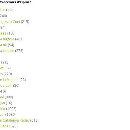
Seccions d'Opinió
l18
(326)
(246)
b Josep Cuní
(215)
184)
dees
(105)
a migdia
(461)
a nit
(94)
a vespre
(273)
a
(913)
ort
(32)
es
(229)
e la Mitjanit
(22)
 de La 1
(56)
610)
nal
(880)
gon
(10)
dico
(1008)
vui
(1089)
de Catalunya Ràdio
(618)
 Rac1
(625)