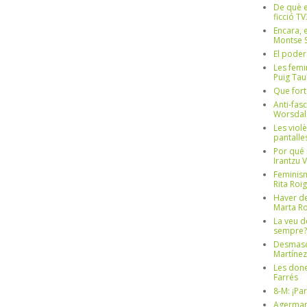
De què e
ficció TV
Encara, e
Montse S
El poder
Les femi
Puig Tau
Que fort
Anti-fas
Worsdal
Les viol
pantalle
Por qué 
Irantzu 
Feminism
Rita Roig
Haver de
Marta Ro
La veu d
sempre? 
Desmascul
Martínez
Les done
Farrés
8-M: ¡Pa
Agerman