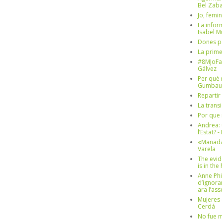
Bel Zaba
Jo, femin
La infor
Isabel 
Dones p
La prim
#8MJoFa
Gálvez
Per què 
Gumbau
Repartir
La trans
Por que 
Andrea: 
l’Estat? 
«Manada
Varela
The evid
is in th
Anne Phi
d’ignora
ara l’as
Mujeres 
Cerdá
No fue m