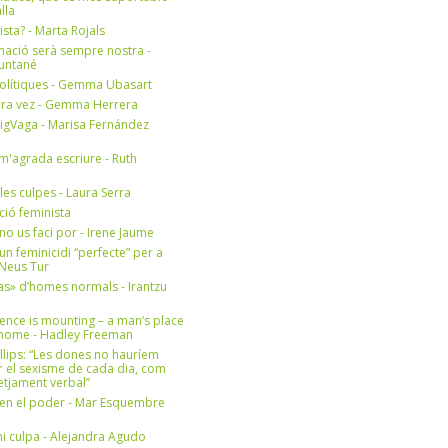
lla
ista? - Marta Rojals
mació serà sempre nostra -
Muntané
olítiques - Gemma Ubasart
era vez - Gemma Herrera
igVaga - Marisa Fernández
m'agrada escriure - Ruth
 les culpes - Laura Serra
ició feminista
no us faci por - Irene Jaume
un feminicidi “perfecte” per a
- Neus Tur
s» d’homes normals - Irantzu
ence is mounting – a man’s place
e home - Hadley Freeman
llips: “Les dones no hauríem
r el sexisme de cada dia, com
setjament verbal”
en el poder - Mar Esquembre
i culpa - Alejandra Agudo