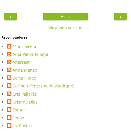
‹
›
Home
View web version
Recomptadores
@nuriaiceta
Aina Palomer Sitjà
Anarresti
Anna Manso
Berta Florés
Carmen Pérez (maihaviaditque)
Cris Pallarès
Cristina Díaz
Esther
Leulvc
Liz Castro