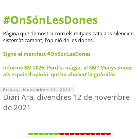
#OnSónLesDones
Pàgina que demostra com els mitjans catalans silencien,
sistemàticament, l'opinió de les dones.
Signa el manifest #OnSónLesDones
Informe 8M 2026: Perd la màgia, el 8M? Menys dones
als espais d’opinió: qui ha abaixat la guàrdia?
Friday, November 12, 2021
Diari Ara, divendres 12 de novembre
de 2021