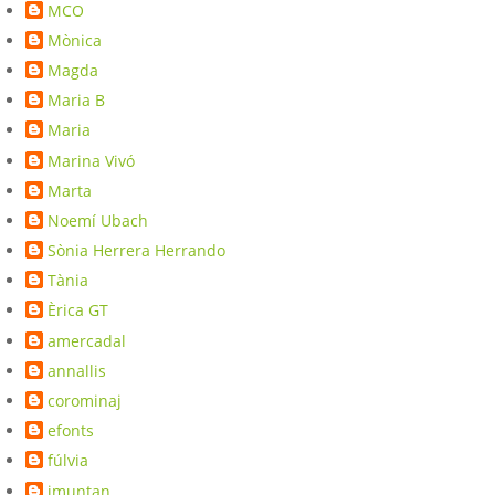
MCO
Mònica
Magda
Maria B
Maria
Marina Vivó
Marta
Noemí Ubach
Sònia Herrera Herrando
Tània
Èrica GT
amercadal
annallis
corominaj
efonts
fúlvia
imuntan