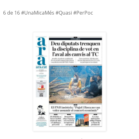
6 de 16 #UnaMicaMés #Quasi #PerPoc