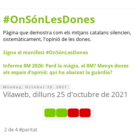
#OnSónLesDones
Pàgina que demostra com els mitjans catalans silencien,
sistemàticament, l'opinió de les dones.
Signa el manifest #OnSónLesDones
Informe 8M 2026: Perd la màgia, el 8M? Menys dones
als espais d’opinió: qui ha abaixat la guàrdia?
Monday, October 25, 2021
Vilaweb, dilluns 25 d'octubre de 2021
2 de 4 #paritat