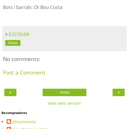
Bots i barrals: Ot Bou Costa
a
8:37:00 AM
Share
No comments:
Post a Comment
‹
›
Home
View web version
Recomptadores
@nuriaiceta