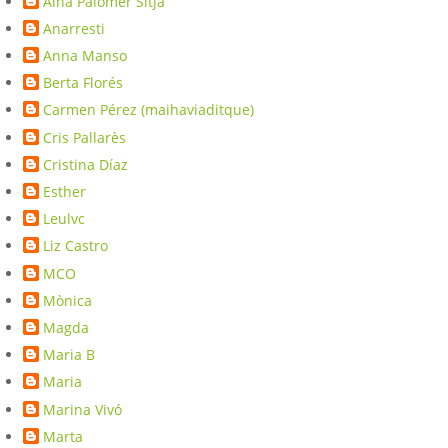
Aina Palomer Sitjà
Anarresti
Anna Manso
Berta Florés
Carmen Pérez (maihaviaditque)
Cris Pallarès
Cristina Díaz
Esther
Leulvc
Liz Castro
MCO
Mònica
Magda
Maria B
Maria
Marina Vivó
Marta