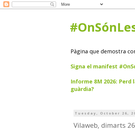
#OnSónLe
Pàgina que demostra com 
Signa el manifest #On
Informe 8M 2026: Perd l
guàrdia?
Tuesday, October 26, 2
Vilaweb, dimarts 2