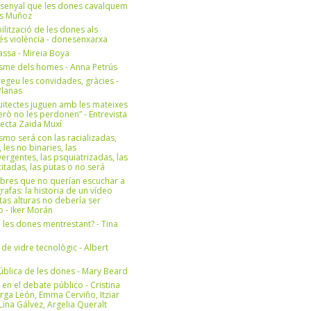
 senyal que les dones cavalquem
es Muñoz
bilització de les dones als
 és violència - donesenxarxa
ssa - Mireia Boya
isme dels homes - Anna Petrús
geu les convidades, gràcies -
Planas
uitectes juguen amb les mateixes
erò no les perdonen” - Entrevista
itecta Zaida Muxí
ismo será con las racializadas,
, les no binaries, las
ergentes, las psquiatrizadas, las
itadas, las putas o no será
bres que no querían escuchar a
rafas: la historia de un vídeo
tas alturas no debería ser
 - Iker Morán
n les dones mentrestant? - Tina
 de vidre tecnològic - Albert
ública de les dones - Mary Beard
 en el debate público - Cristina
rga León, Emma Cerviño, Itziar
ina Gálvez, Argelia Queralt