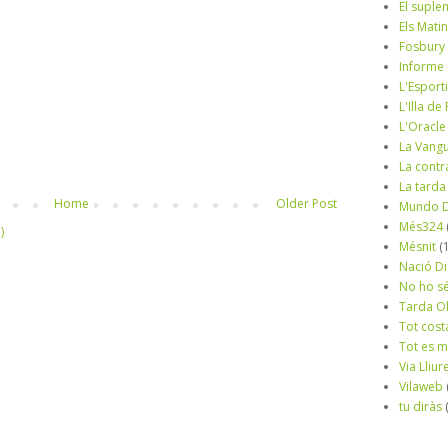
El suple
Els Mati
Fosbury
Informe
L'Esport
L'Illa d
L'Oracle
La Vang
La contr
La tarda
Home
Older Post
Mundo D
Més324
)
Mésnit
(
Nació Di
No ho s
Tarda O
Tot cost
Tot es 
Via Lliur
Vilaweb
tu diràs