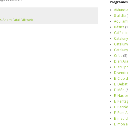
Programes/
#Mundia
8 al dia
D
,
Anem Fatal
,
Vilaweb
Aquí am
Bàsics
(
Cafè d'i
Cataluny
Cataluny
Cataluny
Crític
(5)
Diari Ar
Diari Sp
Divendr
El Club d
El Debat
El Món
(
El Nacio
El Pentà
El Perió
El Punt A
El matí 
El món a