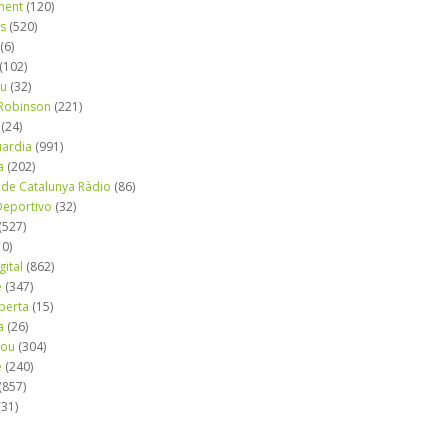
ment
(120)
ns
(520)
(6)
(102)
iu
(32)
e Robinson
(221)
(24)
uardia
(991)
a
(202)
 de Catalunya Ràdio
(86)
eportivo
(32)
(527)
10)
gital
(862)
é
(347)
berta
(15)
a
(26)
mou
(304)
e
(240)
(857)
(31)