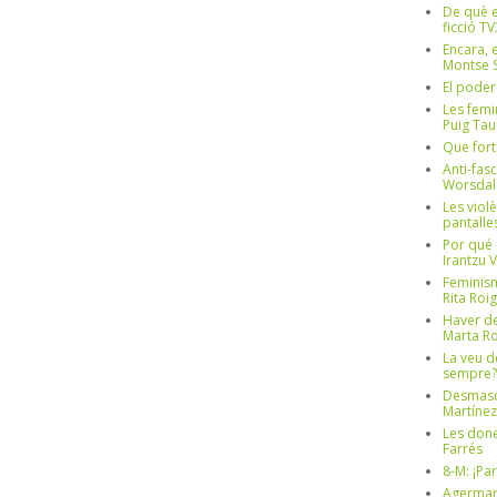
De què e
ficció TV
Encara, e
Montse S
El poder
Les femi
Puig Tau
Que fort
Anti-fas
Worsdal
Les viol
pantalle
Por qué 
Irantzu 
Feminism
Rita Roig
Haver de
Marta Ro
La veu d
sempre? 
Desmascul
Martínez
Les done
Farrés
8-M: ¡Pa
Agerman