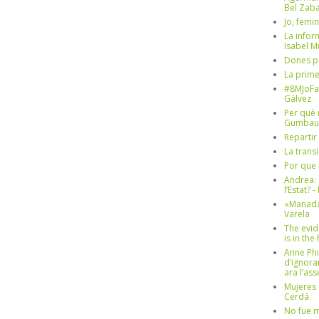
Bel Zaba
Jo, femin
La infor
Isabel 
Dones p
La prim
#8MJoFa
Gálvez
Per què 
Gumbau
Repartir
La trans
Por que 
Andrea: 
l’Estat? 
«Manada
Varela
The evid
is in th
Anne Phi
d’ignora
ara l’as
Mujeres 
Cerdá
No fue m