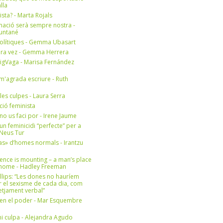
lla
ista? - Marta Rojals
mació serà sempre nostra -
Muntané
olítiques - Gemma Ubasart
era vez - Gemma Herrera
igVaga - Marisa Fernández
m'agrada escriure - Ruth
 les culpes - Laura Serra
ició feminista
no us faci por - Irene Jaume
un feminicidi “perfecte” per a
- Neus Tur
s» d’homes normals - Irantzu
ence is mounting – a man’s place
e home - Hadley Freeman
llips: “Les dones no hauríem
r el sexisme de cada dia, com
setjament verbal”
en el poder - Mar Esquembre
i culpa - Alejandra Agudo