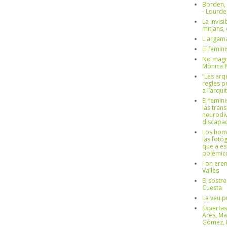
Borden,
- Lourd
La invisi
mitjans,
L'argama
El femin
No magre
Mònica 
“Les arq
regles p
a l’arqu
El femin
las trans
neurodiv
discapac
Los hom
las fotóg
que a es
polémico
I on ere
Vallès
El sostre
Cuesta
La veu p
Expertas
Ares, Ma
Gómez, L