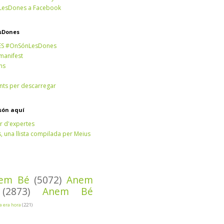
esDones a Facebook
sDones
ES #OnSónLesDones
 manifest
ns
ts per descarregar
són aquí
r d'expertes
 una llista compilada per Meius
em Bé
(5072)
Anem
(2873)
Anem Bé
Ja era hora
(221)