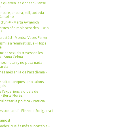
s queixen les dones? - Sense
3
ncore, ancora, still, todavía -
antolino
 d'un # - Marta Aymerich
nistes són molt pesades - Oriol
lé
a estàs! - Montse Veses Ferrer
cism is a feminist issue - Hope
e
ències sexuals travessen les
s - Anna Celma
nos matan y no pasa nada -
Varela
es més enllà de l'acadèmia -
 saltar tanques amb talons -
jals
e l’experiència o dels de
- Berta Florés
initzar la política - Patrícia
s som aquí - Elisenda Soriguera i
ramos!
ades, que és més suportable -