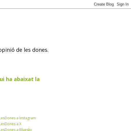
opinió de les dones.
ui ha abaixat la
esDones a Instagram
esDones a X
esDones a Bluesky