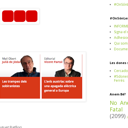
#OnSónL
#OnSónLe
INFORM
Signa el
Adhesio
Qui som
Documen
Les dones 
Cercado
#5dones,
Ferrés
Anem Bé?
No An
Fatal
(2099)
nguet Batllori