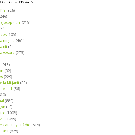
Seccions d'Opinió
l18
(326)
(246)
b Josep Cuní
(215)
184)
dees
(105)
a migdia
(461)
a nit
(94)
a vespre
(273)
a
(913)
ort
(32)
es
(229)
e la Mitjanit
(22)
 de La 1
(56)
610)
nal
(880)
gon
(10)
dico
(1008)
vui
(1089)
de Catalunya Ràdio
(618)
 Rac1
(625)