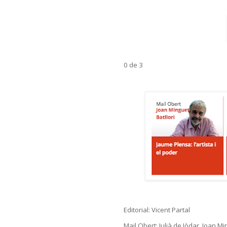
0 de 3
Editorial: Vicent Partal
Mail Obert: Julià de Jòdar, Joan Mi