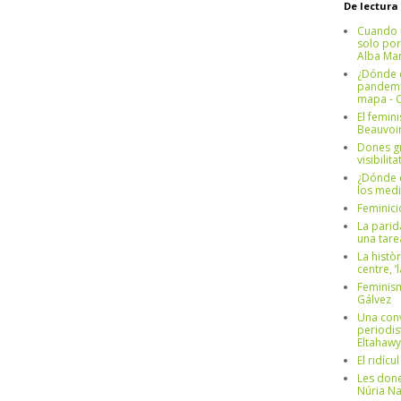
De lectura
Cuando 
solo por
Alba Mar
¿Dónde e
pandemia
mapa - C
El femin
Beauvoi
Dones g
visibilit
¿Dónde e
los medi
Feminici
La parid
una tar
La històr
centre, ‘
Feminism
Gálvez
Una conv
periodis
Eltahawy
El ridíc
Les done
Núria N