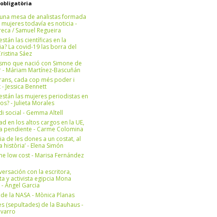
 obligatòria
una mesa de analistas formada
 mujeres todavía es noticia -
eca / Samuel Regueira
stán las científicas en la
? La covid-19 las borra del
ristina Sáez
ismo que nació con Simone de
r - Máriam Martínez-Bascuñán
rans, cada cop més poder i
at - Jessica Bennett
stán las mujeres periodistas en
os? - Julieta Morales
di social - Gemma Altell
ad en los altos cargos en la UE,
ea pendiente - Carme Colomina
ia de les dones a un costat, al
la història’ - Elena Simón
e low cost - Marisa Fernández
ersación con la escritora,
ta y activista egipcia Mona
 - Àngel Garcia
ul de la NASA - Mònica Planas
s (sepultades) de la Bauhaus -
avarro