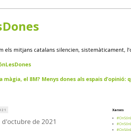
sDones
els mitjans catalans silencien, sistemàticament, l'
SónLesDones
a màgia, el 8M? Menys dones als espais d’opinió: q
021
Xarxes
#OnSónL
6 d'octubre de 2021
#OnSónL
#OnSónL