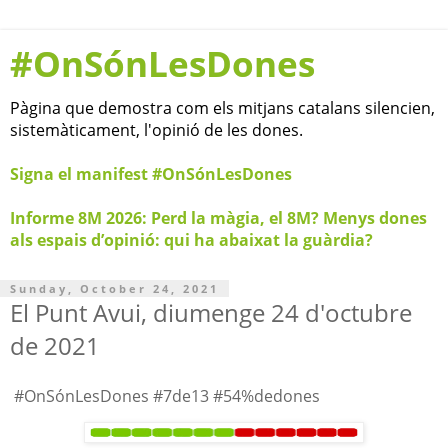
#OnSónLesDones
Pàgina que demostra com els mitjans catalans silencien,
sistemàticament, l'opinió de les dones.
Signa el manifest #OnSónLesDones
Informe 8M 2026: Perd la màgia, el 8M? Menys dones
als espais d’opinió: qui ha abaixat la guàrdia?
Sunday, October 24, 2021
El Punt Avui, diumenge 24 d'octubre
de 2021
#OnSónLesDones #7de13 #54%dedones