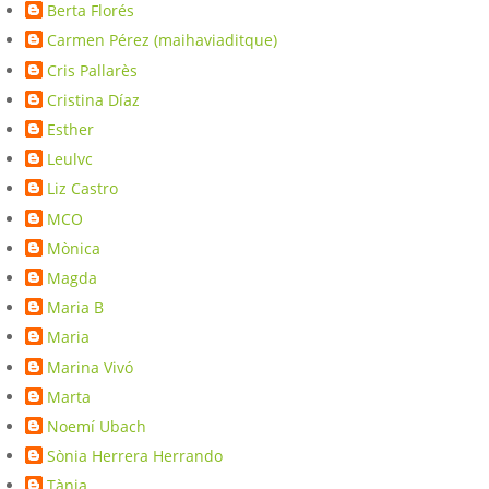
Berta Florés
Carmen Pérez (maihaviaditque)
Cris Pallarès
Cristina Díaz
Esther
Leulvc
Liz Castro
MCO
Mònica
Magda
Maria B
Maria
Marina Vivó
Marta
Noemí Ubach
Sònia Herrera Herrando
Tània