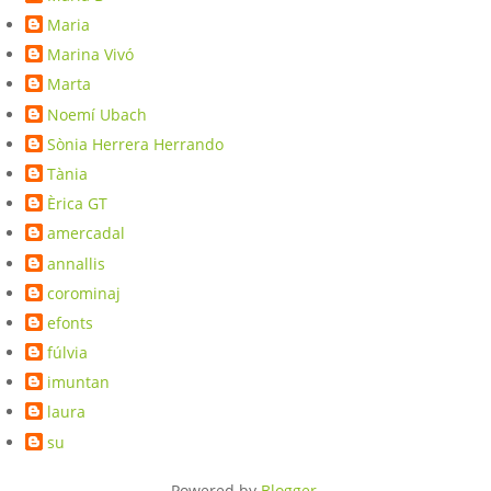
Maria
Marina Vivó
Marta
Noemí Ubach
Sònia Herrera Herrando
Tània
Èrica GT
amercadal
annallis
corominaj
efonts
fúlvia
imuntan
laura
su
Powered by
Blogger
.