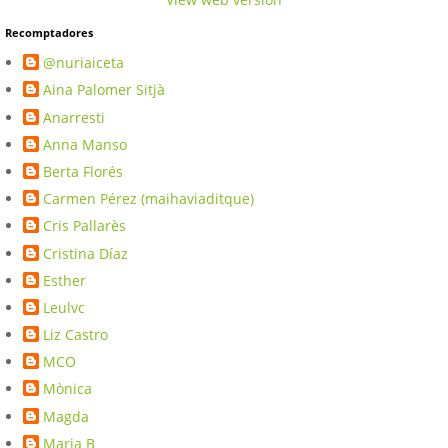
Recomptadores
@nuriaiceta
Aina Palomer Sitjà
Anarresti
Anna Manso
Berta Florés
Carmen Pérez (maihaviaditque)
Cris Pallarès
Cristina Díaz
Esther
Leulvc
Liz Castro
MCO
Mònica
Magda
Maria B