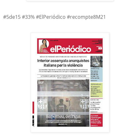
#5de15 #33% #ElPeriódico #recompte8M21