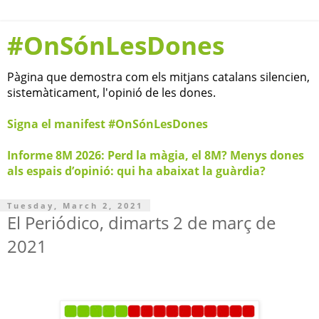
#OnSónLesDones
Pàgina que demostra com els mitjans catalans silencien,
sistemàticament, l'opinió de les dones.
Signa el manifest #OnSónLesDones
Informe 8M 2026: Perd la màgia, el 8M? Menys dones
als espais d’opinió: qui ha abaixat la guàrdia?
Tuesday, March 2, 2021
El Periódico, dimarts 2 de març de
2021