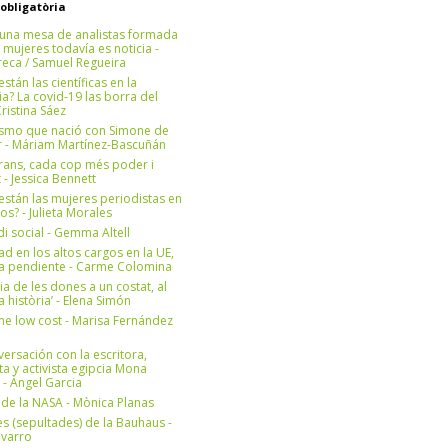
 obligatòria
una mesa de analistas formada
 mujeres todavía es noticia -
eca / Samuel Regueira
stán las científicas en la
? La covid-19 las borra del
ristina Sáez
ismo que nació con Simone de
r - Máriam Martínez-Bascuñán
rans, cada cop més poder i
at - Jessica Bennett
stán las mujeres periodistas en
os? - Julieta Morales
di social - Gemma Altell
ad en los altos cargos en la UE,
ea pendiente - Carme Colomina
ia de les dones a un costat, al
la història’ - Elena Simón
e low cost - Marisa Fernández
ersación con la escritora,
ta y activista egipcia Mona
 - Àngel Garcia
ul de la NASA - Mònica Planas
s (sepultades) de la Bauhaus -
avarro