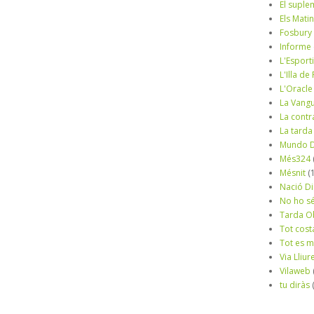
El suple
Els Mati
Fosbury
Informe
L'Esport
L'Illa d
L'Oracle
La Vang
La contr
La tarda
Mundo D
Més324
Mésnit
(
Nació Di
No ho s
Tarda O
Tot cost
Tot es 
Via Lliur
Vilaweb
tu diràs