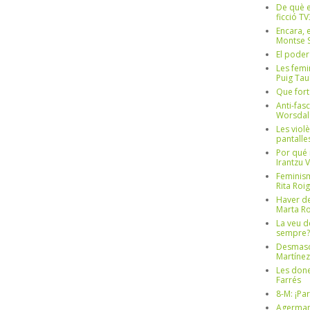
De què e
ficció TV
Encara, e
Montse S
El poder
Les femi
Puig Tau
Que fort
Anti-fas
Worsdal
Les viol
pantalle
Por qué 
Irantzu 
Feminism
Rita Roig
Haver de
Marta Ro
La veu d
sempre? 
Desmascul
Martínez
Les done
Farrés
8-M: ¡Pa
Agerman