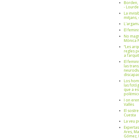
Borden,
- Lourd
La invisi
mitjans,
L'argama
El femin
No magre
Mònica 
“Les arq
regles p
a l’arqu
El femin
las trans
neurodiv
discapac
Los hom
las fotóg
que a es
polémico
I on ere
Vallès
El sostre
Cuesta
La veu p
Expertas
Ares, Ma
Gómez, L