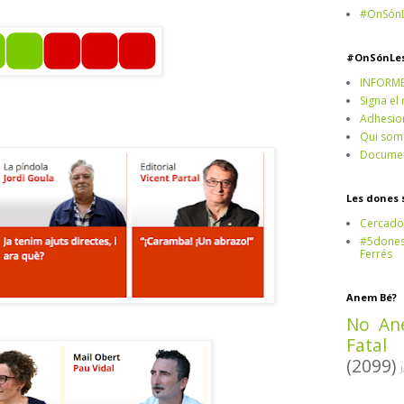
#OnSónL
#OnSónLe
INFORM
Signa el
Adhesio
Qui som
Documen
Les dones 
Cercado
#5dones,
Ferrés
Anem Bé?
No An
Fatal
(2099)