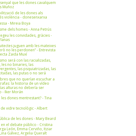
 senyal que les dones cavalquem
es Muñoz
bilització de les dones als
 és violència - donesenxarxa
ssa - Mireia Boya
isme dels homes - Anna Petrús
geu les convidades, gràcies -
Planas
uitectes juguen amb les mateixes
erò no les perdonen” - Entrevista
itecta Zaida Muxí
ismo será con las racializadas,
, les no binaries, las
ergentes, las psquiatrizadas, las
itadas, las putas o no será
bres que no querían escuchar a
rafas: la historia de un vídeo
tas alturas no debería ser
 - Iker Morán
n les dones mentrestant? - Tina
 de vidre tecnològic - Albert
ública de les dones - Mary Beard
 en el debate público - Cristina
rga León, Emma Cerviño, Itziar
ina Gálvez, Argelia Queralt