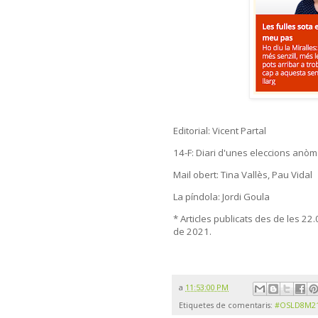
Editorial: Vicent Partal
14-F: Diari d'unes eleccions anòm
Mail obert: Tina Vallès, Pau Vidal
La píndola: Jordi Goula
* Articles publicats des de les 22
de 2021.
a
11:53:00 PM
Etiquetes de comentaris:
#OSLD8M2