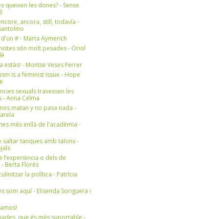
s queixen les dones? - Sense
3
ncore, ancora, still, todavía -
antolino
 d'un # - Marta Aymerich
nistes són molt pesades - Oriol
lé
a estàs! - Montse Veses Ferrer
cism is a feminist issue - Hope
e
ències sexuals travessen les
s - Anna Celma
nos matan y no pasa nada -
Varela
es més enllà de l'acadèmia -
 saltar tanques amb talons -
jals
e l’experiència o dels de
- Berta Florés
initzar la política - Patrícia
s som aquí - Elisenda Soriguera i
ramos!
ades, que és més suportable -