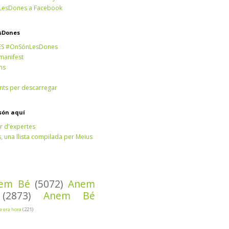
esDones a Facebook
sDones
ES #OnSónLesDones
 manifest
ns
ts per descarregar
són aquí
r d'expertes
 una llista compilada per Meius
em Bé
(5072)
Anem
(2873)
Anem Bé
Ja era hora
(221)