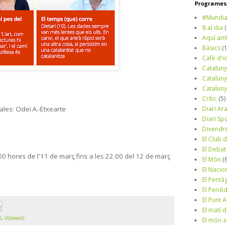
Programes/
#Mundia
8 al dia
Aquí am
Bàsics
(
Cafè d'i
Cataluny
Cataluny
Cataluny
Crític
(5)
ales: Odei A.-Etxearte
Diari Ar
Diari Sp
Divendr
El Club d
El Debat
.00 hores de l'11 de març fins a les 22.00 del 12 de març
El Món
(
El Nacio
El Pentà
El Perió
El Punt A
El matí 
1
,
Vilaweb
El món a