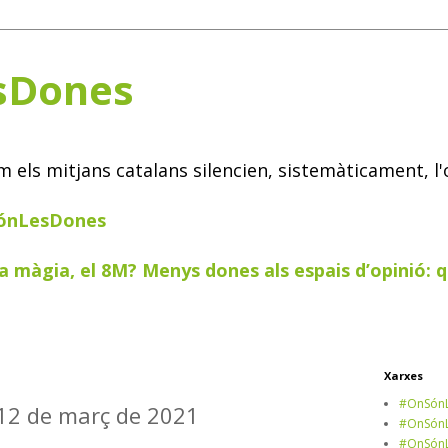
sDones
els mitjans catalans silencien, sistemàticament, l'
SónLesDones
a màgia, el 8M? Menys dones als espais d’opinió: q
Xarxes
#OnSónL
 12 de març de 2021
#OnSónL
#OnSónL