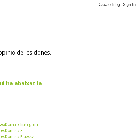
opinió de les dones.
ui ha abaixat la
esDones a Instagram
esDones a X
esDones a Bluesky