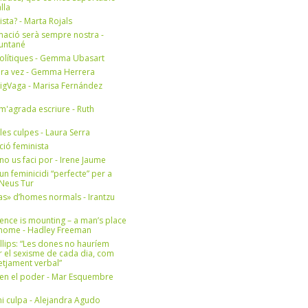
lla
ista? - Marta Rojals
mació serà sempre nostra -
Muntané
olítiques - Gemma Ubasart
era vez - Gemma Herrera
igVaga - Marisa Fernández
m'agrada escriure - Ruth
 les culpes - Laura Serra
ició feminista
no us faci por - Irene Jaume
un feminicidi “perfecte” per a
- Neus Tur
s» d’homes normals - Irantzu
ence is mounting – a man’s place
e home - Hadley Freeman
llips: “Les dones no hauríem
r el sexisme de cada dia, com
setjament verbal”
en el poder - Mar Esquembre
i culpa - Alejandra Agudo