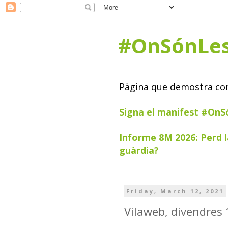
#OnSónLe
Pàgina que demostra com 
Signa el manifest #On
Informe 8M 2026: Perd l
guàrdia?
Friday, March 12, 2021
Vilaweb, divendres