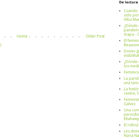
De lectura
Cuando 
solo por
Alba Mar
¿Dónde e
pandemia
mapa - C
Home
Older Post
El femin
)
Beauvoi
Dones g
visibilit
¿Dónde e
los medi
Feminici
La parid
una tar
La històr
centre, ‘
Feminism
Gálvez
Una conv
periodis
Eltahawy
El ridíc
Les done
Núria N