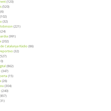
ment
(120)
ns
(520)
(6)
(102)
iu
(32)
e Robinson
(221)
(24)
uardia
(991)
a
(202)
 de Catalunya Ràdio
(86)
eportivo
(32)
(527)
10)
gital
(862)
é
(347)
berta
(15)
a
(26)
mou
(304)
e
(240)
(857)
(31)