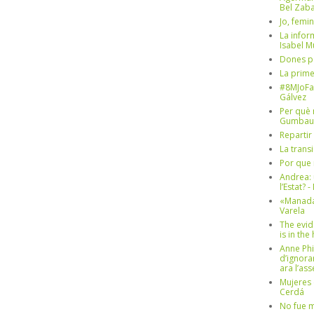
Bel Zaba
Jo, femin
La infor
Isabel 
Dones p
La prim
#8MJoFa
Gálvez
Per què 
Gumbau
Repartir
La trans
Por que 
Andrea: 
l’Estat? 
«Manada
Varela
The evid
is in th
Anne Phi
d’ignora
ara l’as
Mujeres 
Cerdá
No fue m