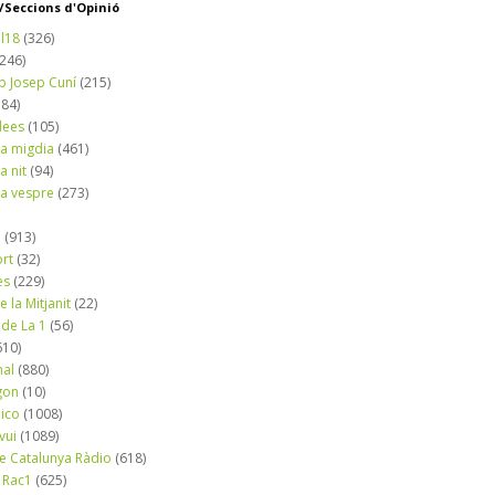
Seccions d'Opinió
l18
(326)
(246)
b Josep Cuní
(215)
184)
dees
(105)
a migdia
(461)
a nit
(94)
a vespre
(273)
a
(913)
ort
(32)
es
(229)
e la Mitjanit
(22)
 de La 1
(56)
610)
nal
(880)
gon
(10)
dico
(1008)
vui
(1089)
de Catalunya Ràdio
(618)
 Rac1
(625)