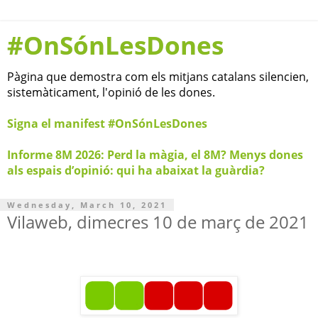
#OnSónLesDones
Pàgina que demostra com els mitjans catalans silencien,
sistemàticament, l'opinió de les dones.
Signa el manifest #OnSónLesDones
Informe 8M 2026: Perd la màgia, el 8M? Menys dones
als espais d’opinió: qui ha abaixat la guàrdia?
Wednesday, March 10, 2021
Vilaweb, dimecres 10 de març de 2021