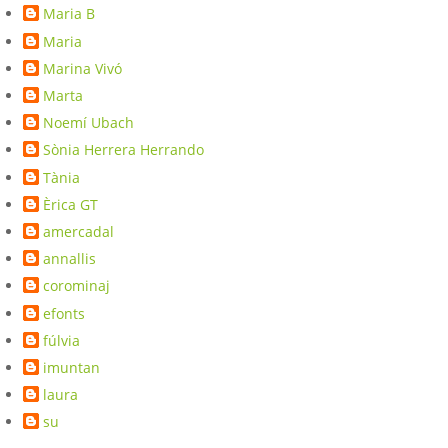
Maria B
Maria
Marina Vivó
Marta
Noemí Ubach
Sònia Herrera Herrando
Tània
Èrica GT
amercadal
annallis
corominaj
efonts
fúlvia
imuntan
laura
su