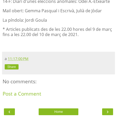
14-F: Diari d'unes eleccions anòmales: Odei A.-Etxearte
Mail obert: Gemma Pasqual i Escrivà, Julià de Jòdar
La píndola: Jordi Goula
* Articles publicats des de les 22.00 hores del 9 de març
fins a les 22.00 del 10 de març de 2021.
a
11:17:00 PM
Share
No comments:
Post a Comment
‹
›
Home