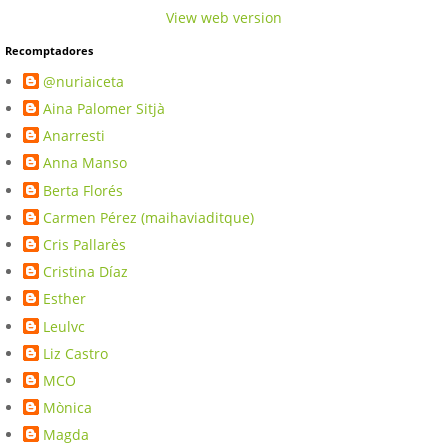
View web version
Recomptadores
@nuriaiceta
Aina Palomer Sitjà
Anarresti
Anna Manso
Berta Florés
Carmen Pérez (maihaviaditque)
Cris Pallarès
Cristina Díaz
Esther
Leulvc
Liz Castro
MCO
Mònica
Magda