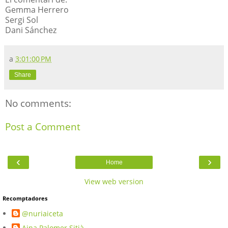
Gemma Herrero
Sergi Sol
Dani Sánchez
a
3:01:00 PM
Share
No comments:
Post a Comment
‹
›
Home
View web version
Recomptadores
@nuriaiceta
Aina Palomer Sitjà