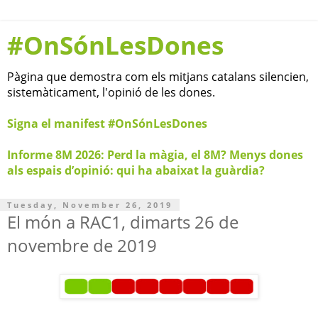
#OnSónLesDones
Pàgina que demostra com els mitjans catalans silencien,
sistemàticament, l'opinió de les dones.
Signa el manifest #OnSónLesDones
Informe 8M 2026: Perd la màgia, el 8M? Menys dones
als espais d’opinió: qui ha abaixat la guàrdia?
Tuesday, November 26, 2019
El món a RAC1, dimarts 26 de
novembre de 2019