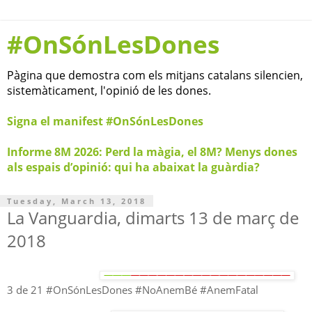
#OnSónLesDones
Pàgina que demostra com els mitjans catalans silencien,
sistemàticament, l'opinió de les dones.
Signa el manifest #OnSónLesDones
Informe 8M 2026: Perd la màgia, el 8M? Menys dones
als espais d’opinió: qui ha abaixat la guàrdia?
Tuesday, March 13, 2018
La Vanguardia, dimarts 13 de març de
2018
3 de 21 #OnSónLesDones #NoAnemBé #AnemFatal