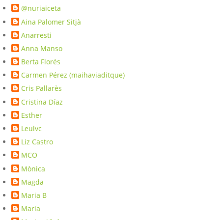
@nuriaiceta
Aina Palomer Sitjà
Anarresti
Anna Manso
Berta Florés
Carmen Pérez (maihaviaditque)
Cris Pallarès
Cristina Díaz
Esther
Leulvc
Liz Castro
MCO
Mònica
Magda
Maria B
Maria