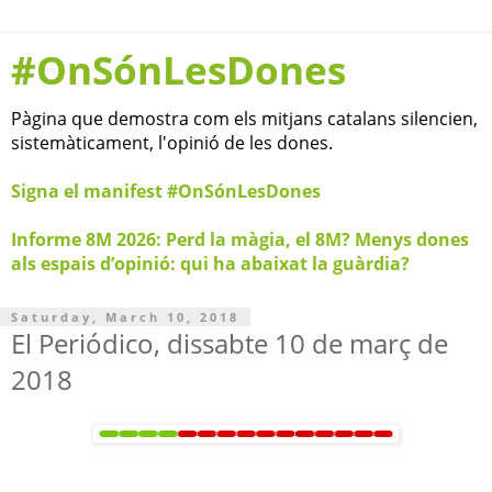
#OnSónLesDones
Pàgina que demostra com els mitjans catalans silencien,
sistemàticament, l'opinió de les dones.
Signa el manifest #OnSónLesDones
Informe 8M 2026: Perd la màgia, el 8M? Menys dones
als espais d’opinió: qui ha abaixat la guàrdia?
Saturday, March 10, 2018
El Periódico, dissabte 10 de març de
2018