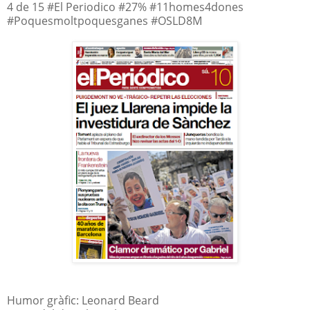
4 de 15 #El Periodico #27% #11homes4dones
#Poquesmoltpoquesganes #OSLD8M
Humor gràfic: Leonard Beard