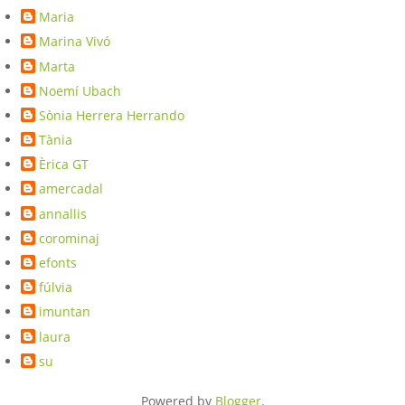
Maria
Marina Vivó
Marta
Noemí Ubach
Sònia Herrera Herrando
Tània
Èrica GT
amercadal
annallis
corominaj
efonts
fúlvia
imuntan
laura
su
Powered by
Blogger
.