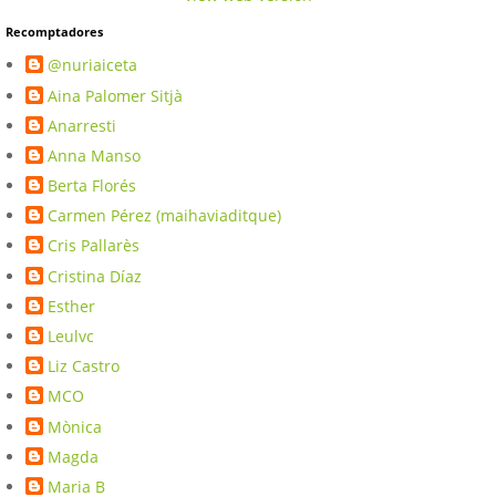
Recomptadores
@nuriaiceta
Aina Palomer Sitjà
Anarresti
Anna Manso
Berta Florés
Carmen Pérez (maihaviaditque)
Cris Pallarès
Cristina Díaz
Esther
Leulvc
Liz Castro
MCO
Mònica
Magda
Maria B