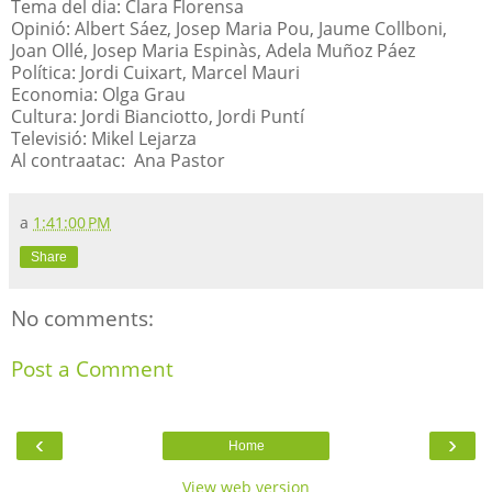
Tema del dia: Clara Florensa
Opinió: Albert Sáez, Josep Maria Pou, Jaume Collboni,
Joan Ollé, Josep Maria Espinàs, Adela Muñoz Páez
Política: Jordi Cuixart, Marcel Mauri
Economia: Olga Grau
Cultura: Jordi Bianciotto, Jordi Puntí
Televisió: Mikel Lejarza
Al contraatac: Ana Pastor
a
1:41:00 PM
Share
No comments:
Post a Comment
‹
›
Home
View web version