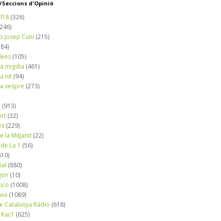
Seccions d'Opinió
l18
(326)
(246)
b Josep Cuní
(215)
184)
dees
(105)
a migdia
(461)
a nit
(94)
a vespre
(273)
a
(913)
ort
(32)
es
(229)
e la Mitjanit
(22)
 de La 1
(56)
610)
nal
(880)
gon
(10)
dico
(1008)
vui
(1089)
de Catalunya Ràdio
(618)
 Rac1
(625)