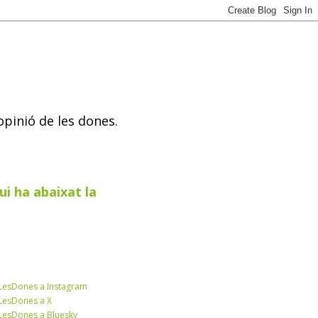
opinió de les dones.
ui ha abaixat la
esDones a Instagram
esDones a X
esDones a Bluesky