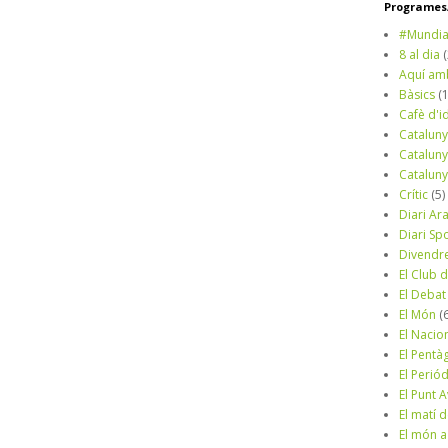
Programes/
#Mundia
8 al dia
Aquí am
Bàsics
(
Cafè d'i
Cataluny
Cataluny
Cataluny
Crític
(5)
Diari Ar
Diari Sp
Divendr
El Club d
El Debat
El Món
(
El Nacio
El Pentà
El Perió
El Punt A
El matí 
El món a