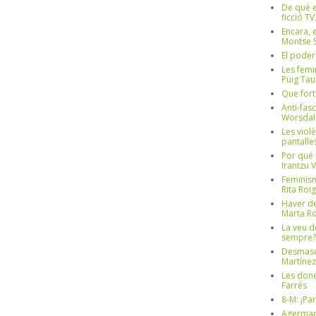
De què e
ficció TV
Encara, e
Montse S
El poder
Les femi
Puig Tau
Que fort
Anti-fas
Worsdal
Les viol
pantalle
Por qué 
Irantzu 
Feminism
Rita Roig
Haver de
Marta Ro
La veu d
sempre? 
Desmascul
Martínez
Les done
Farrés
8-M: ¡Pa
Agerman