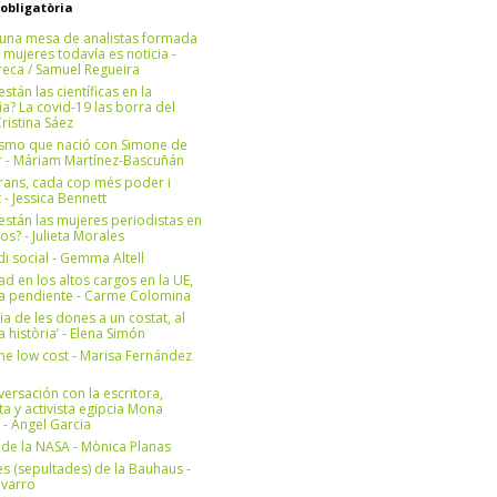
 obligatòria
una mesa de analistas formada
 mujeres todavía es noticia -
eca / Samuel Regueira
stán las científicas en la
? La covid-19 las borra del
ristina Sáez
ismo que nació con Simone de
r - Máriam Martínez-Bascuñán
rans, cada cop més poder i
at - Jessica Bennett
stán las mujeres periodistas en
os? - Julieta Morales
di social - Gemma Altell
ad en los altos cargos en la UE,
ea pendiente - Carme Colomina
ia de les dones a un costat, al
la història’ - Elena Simón
e low cost - Marisa Fernández
ersación con la escritora,
ta y activista egipcia Mona
 - Àngel Garcia
ul de la NASA - Mònica Planas
s (sepultades) de la Bauhaus -
avarro