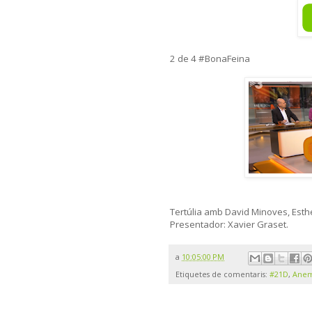
2 de 4 #BonaFeina
Tertúlia amb David Minoves, Esther
Presentador: Xavier Graset.
a
10:05:00 PM
Etiquetes de comentaris:
#21D
,
Anem