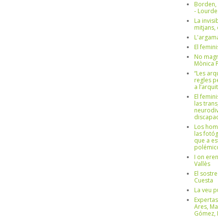
Borden,
- Lourd
La invisi
mitjans,
L'argama
El femin
No magre
Mònica 
“Les arq
regles p
a l’arqu
El femin
las trans
neurodiv
discapac
Los hom
las fotóg
que a es
polémico
I on ere
Vallès
El sostre
Cuesta
La veu p
Expertas
Ares, Ma
Gómez, L