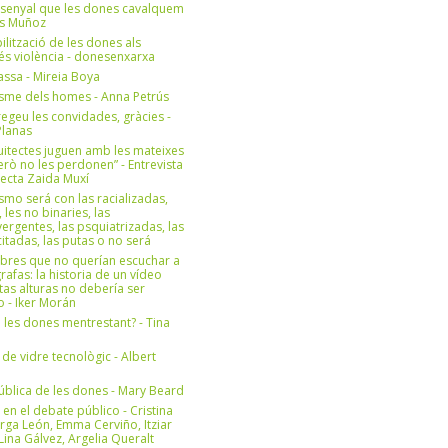
 senyal que les dones cavalquem
es Muñoz
bilització de les dones als
 és violència - donesenxarxa
ssa - Mireia Boya
isme dels homes - Anna Petrús
geu les convidades, gràcies -
Planas
uitectes juguen amb les mateixes
erò no les perdonen” - Entrevista
itecta Zaida Muxí
ismo será con las racializadas,
, les no binaries, las
ergentes, las psquiatrizadas, las
itadas, las putas o no será
bres que no querían escuchar a
rafas: la historia de un vídeo
tas alturas no debería ser
 - Iker Morán
n les dones mentrestant? - Tina
 de vidre tecnològic - Albert
ública de les dones - Mary Beard
 en el debate público - Cristina
rga León, Emma Cerviño, Itziar
ina Gálvez, Argelia Queralt