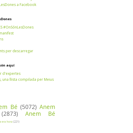
esDones a Facebook
sDones
ES #OnSónLesDones
 manifest
ns
ts per descarregar
són aquí
r d'expertes
 una llista compilada per Meius
em Bé
(5072)
Anem
(2873)
Anem Bé
Ja era hora
(221)