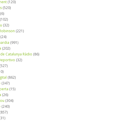
ment
(120)
ns
(520)
(6)
(102)
iu
(32)
e Robinson
(221)
(24)
uardia
(991)
a
(202)
 de Catalunya Ràdio
(86)
eportivo
(32)
(527)
10)
gital
(862)
é
(347)
berta
(15)
a
(26)
mou
(304)
e
(240)
(857)
(31)