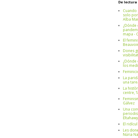
De lectura
Cuando 
solo por
Alba Mar
¿Dónde e
pandemia
mapa - C
El femin
Beauvoi
Dones g
visibilit
¿Dónde e
los medi
Feminici
La parid
una tar
La històr
centre, ‘
Feminism
Gálvez
Una conv
periodis
Eltahawy
El ridíc
Les done
Núria N