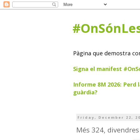
#OnSónLe
Pàgina que demostra com 
Signa el manifest #On
Informe 8M 2026: Perd l
guàrdia?
Friday, December 22, 2
Més 324, divendres