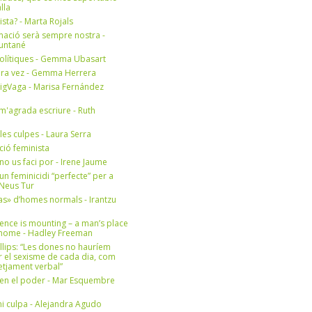
lla
ista? - Marta Rojals
mació serà sempre nostra -
Muntané
olítiques - Gemma Ubasart
era vez - Gemma Herrera
igVaga - Marisa Fernández
m'agrada escriure - Ruth
 les culpes - Laura Serra
ició feminista
no us faci por - Irene Jaume
un feminicidi “perfecte” per a
- Neus Tur
s» d’homes normals - Irantzu
ence is mounting – a man’s place
e home - Hadley Freeman
llips: “Les dones no hauríem
r el sexisme de cada dia, com
setjament verbal”
en el poder - Mar Esquembre
i culpa - Alejandra Agudo