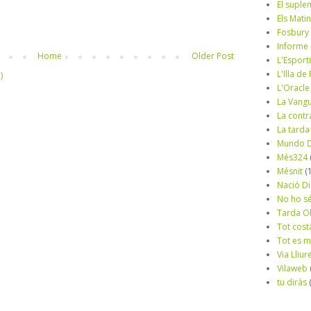
El suple
Els Mati
Fosbury
Informe
Home
Older Post
L'Esport
L'Illa d
)
L'Oracle
La Vang
La contr
La tarda
Mundo D
Més324
Mésnit
(
Nació Di
No ho s
Tarda O
Tot cost
Tot es 
Via Lliur
Vilaweb
tu diràs