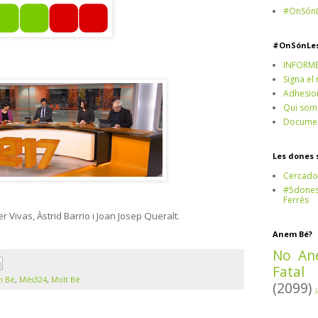
#OnSónL
#OnSónLe
INFORM
Signa el
Adhesio
Qui som
Documen
Les dones 
Cercado
#5dones,
Ferrés
 Vivas, Àstrid Barrio i Joan Josep Queralt.
Anem Bé?
No An
Fatal
 Bé
,
Més324
,
Molt Bé
(2099)