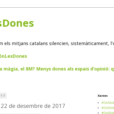
sDones
els mitjans catalans silencien, sistemàticament, l'
SónLesDones
a màgia, el 8M? Menys dones als espais d’opinió: q
017
Xarxes
#OnSónL
 22 de desembre de 2017
#OnSónL
#OnSónL