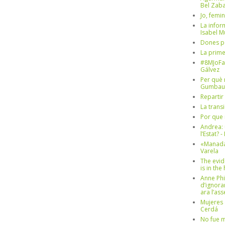
Bel Zaba
Jo, femin
La infor
Isabel 
Dones p
La prim
#8MJoFa
Gálvez
Per què 
Gumbau
Repartir
La trans
Por que 
Andrea: 
l’Estat? 
«Manada
Varela
The evid
is in th
Anne Phi
d’ignora
ara l’as
Mujeres 
Cerdá
No fue m