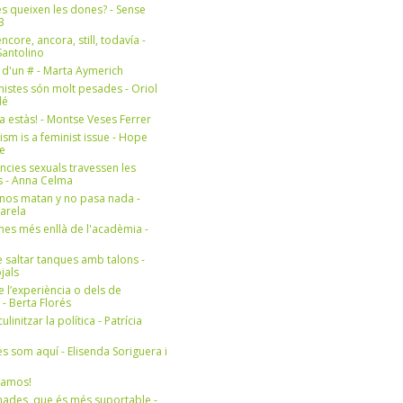
s queixen les dones? - Sense
3
ncore, ancora, still, todavía -
antolino
 d'un # - Marta Aymerich
nistes són molt pesades - Oriol
lé
a estàs! - Montse Veses Ferrer
cism is a feminist issue - Hope
e
ències sexuals travessen les
s - Anna Celma
nos matan y no pasa nada -
Varela
es més enllà de l'acadèmia -
 saltar tanques amb talons -
jals
e l’experiència o dels de
- Berta Florés
initzar la política - Patrícia
s som aquí - Elisenda Soriguera i
ramos!
ades, que és més suportable -