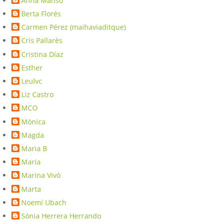
Anna Manso
Berta Florés
Carmen Pérez (maihaviaditque)
Cris Pallarès
Cristina Díaz
Esther
Leulvc
Liz Castro
MCO
Mònica
Magda
Maria B
Maria
Marina Vivó
Marta
Noemí Ubach
Sònia Herrera Herrando