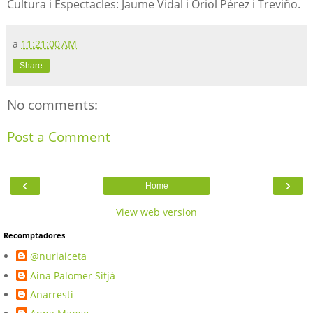
Cultura i Espectacles: Jaume Vidal i Oriol Pérez i Treviño.
a
11:21:00 AM
Share
No comments:
Post a Comment
‹
›
Home
View web version
Recomptadores
@nuriaiceta
Aina Palomer Sitjà
Anarresti