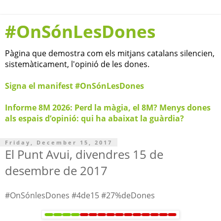
#OnSónLesDones
Pàgina que demostra com els mitjans catalans silencien,
sistemàticament, l'opinió de les dones.
Signa el manifest #OnSónLesDones
Informe 8M 2026: Perd la màgia, el 8M? Menys dones
als espais d’opinió: qui ha abaixat la guàrdia?
Friday, December 15, 2017
El Punt Avui, divendres 15 de
desembre de 2017
#OnSónlesDones #4de15 #27%deDones