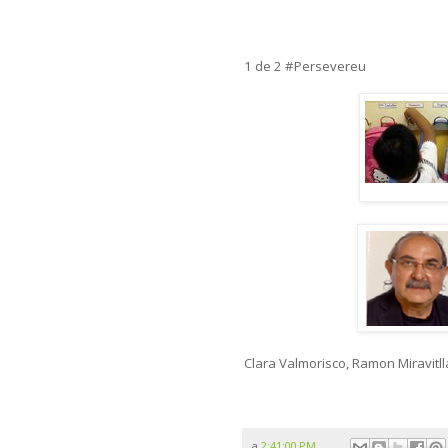
1 de 2 #Persevereu
Clara Valmorisco, Ramon Miravitll
a
2:41:00 PM