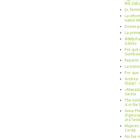
Bel Zaba
Jo, femin
La infor
Isabel 
Dones p
La prim
#8MJoFa
Gálvez
Per què 
Gumbau
Repartir
La trans
Por que 
Andrea: 
l’Estat? 
«Manada
Varela
The evid
is in th
Anne Phi
d’ignora
ara l’as
Mujeres 
Cerdá
No fue m