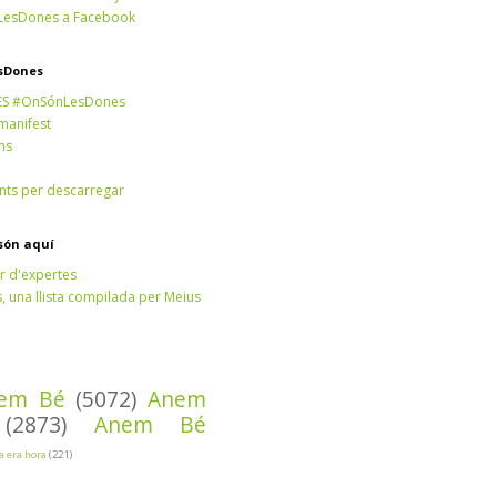
esDones a Facebook
sDones
ES #OnSónLesDones
 manifest
ns
ts per descarregar
són aquí
r d'expertes
 una llista compilada per Meius
em Bé
(5072)
Anem
(2873)
Anem Bé
Ja era hora
(221)