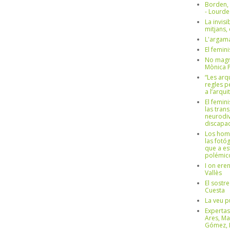
Borden,
- Lourd
La invisi
mitjans,
L'argama
El femin
No magre
Mònica 
“Les arq
regles p
a l’arqu
El femin
las trans
neurodiv
discapac
Los hom
las fotóg
que a es
polémico
I on ere
Vallès
El sostre
Cuesta
La veu p
Expertas
Ares, Ma
Gómez, L