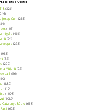
Seccions d'Opinió
l18
(326)
(246)
b Josep Cuní
(215)
184)
dees
(105)
a migdia
(461)
a nit
(94)
a vespre
(273)
a
(913)
ort
(32)
es
(229)
e la Mitjanit
(22)
 de La 1
(56)
610)
nal
(880)
gon
(10)
dico
(1008)
vui
(1089)
de Catalunya Ràdio
(618)
 Rac1
(625)