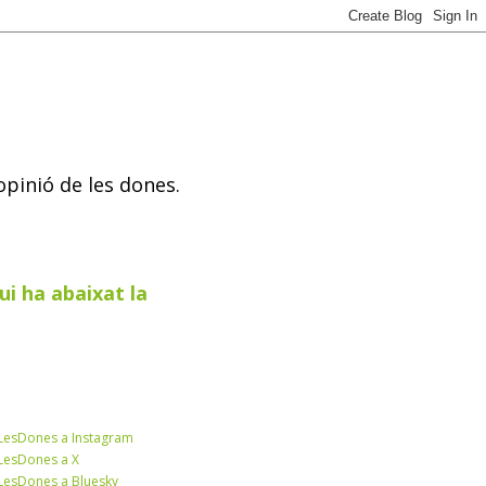
opinió de les dones.
ui ha abaixat la
esDones a Instagram
esDones a X
esDones a Bluesky