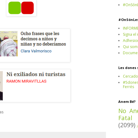
#OnSónL
#OnSónLe
INFORM
Signa el
Adhesio
Qui som
Documen
Les dones 
Cercado
#5dones,
Ferrés
Anem Bé?
No An
as
Fatal
(2099)