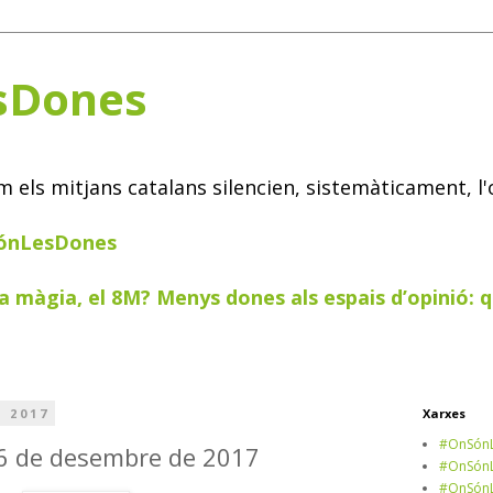
sDones
els mitjans catalans silencien, sistemàticament, l'
SónLesDones
a màgia, el 8M? Menys dones als espais d’opinió: q
, 2017
Xarxes
#OnSónL
16 de desembre de 2017
#OnSónL
#OnSónL