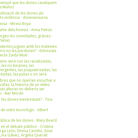
 senyal que les dones cavalquem
es Muñoz
bilització de les dones als
 és violència - donesenxarxa
ssa - Mireia Boya
isme dels homes - Anna Petrús
geu les convidades, gràcies -
Planas
uitectes juguen amb les mateixes
erò no les perdonen” - Entrevista
itecta Zaida Muxí
ismo será con las racializadas,
, les no binaries, las
ergentes, las psquiatrizadas, las
itadas, las putas o no será
bres que no querían escuchar a
rafas: la historia de un vídeo
tas alturas no debería ser
 - Iker Morán
n les dones mentrestant? - Tina
 de vidre tecnològic - Albert
ública de les dones - Mary Beard
 en el debate público - Cristina
rga León, Emma Cerviño, Itziar
ina Gálvez, Argelia Queralt