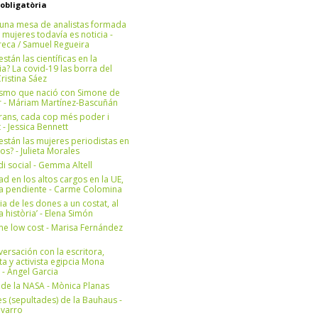
 obligatòria
una mesa de analistas formada
 mujeres todavía es noticia -
eca / Samuel Regueira
stán las científicas en la
? La covid-19 las borra del
ristina Sáez
ismo que nació con Simone de
r - Máriam Martínez-Bascuñán
rans, cada cop més poder i
at - Jessica Bennett
stán las mujeres periodistas en
os? - Julieta Morales
di social - Gemma Altell
ad en los altos cargos en la UE,
ea pendiente - Carme Colomina
ia de les dones a un costat, al
la història’ - Elena Simón
e low cost - Marisa Fernández
ersación con la escritora,
ta y activista egipcia Mona
 - Àngel Garcia
ul de la NASA - Mònica Planas
s (sepultades) de la Bauhaus -
avarro