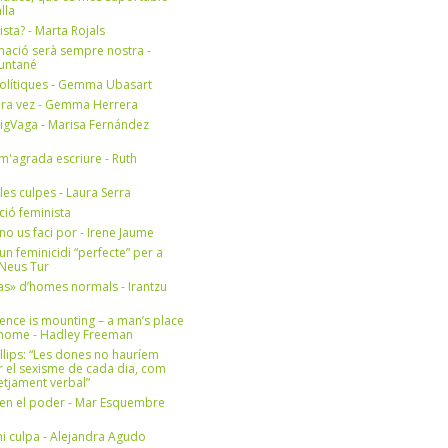
lla
ista? - Marta Rojals
mació serà sempre nostra -
Muntané
olítiques - Gemma Ubasart
era vez - Gemma Herrera
igVaga - Marisa Fernández
m'agrada escriure - Ruth
 les culpes - Laura Serra
ició feminista
no us faci por - Irene Jaume
un feminicidi “perfecte” per a
- Neus Tur
s» d’homes normals - Irantzu
ence is mounting – a man’s place
e home - Hadley Freeman
llips: “Les dones no hauríem
r el sexisme de cada dia, com
setjament verbal”
en el poder - Mar Esquembre
i culpa - Alejandra Agudo