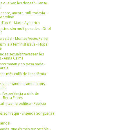
s queixen les dones? - Sense
3
ncore, ancora, still, todavía -
antolino
 d'un # - Marta Aymerich
nistes són molt pesades - Oriol
lé
a estàs! - Montse Veses Ferrer
cism is a feminist issue - Hope
e
ències sexuals travessen les
s - Anna Celma
nos matan y no pasa nada -
Varela
es més enllà de l'acadèmia -
 saltar tanques amb talons -
jals
e l’experiència o dels de
- Berta Florés
initzar la política - Patrícia
s som aquí - Elisenda Soriguera i
ramos!
ades, que és més suportable -