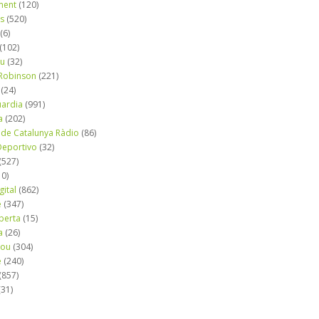
ment
(120)
ns
(520)
(6)
(102)
iu
(32)
e Robinson
(221)
(24)
uardia
(991)
a
(202)
 de Catalunya Ràdio
(86)
eportivo
(32)
(527)
10)
gital
(862)
é
(347)
berta
(15)
a
(26)
mou
(304)
e
(240)
(857)
(31)