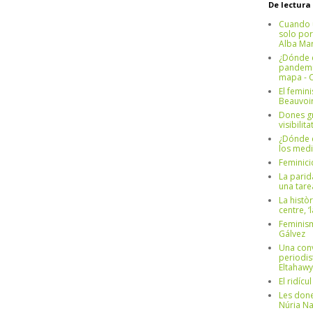
De lectura
Cuando 
solo por
Alba Mar
¿Dónde e
pandemia
mapa - C
El femin
Beauvoi
Dones g
visibilit
¿Dónde e
los medi
Feminici
La parid
una tar
La històr
centre, ‘
Feminism
Gálvez
Una conv
periodis
Eltahawy
El ridíc
Les done
Núria N