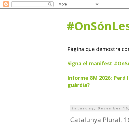
#OnSónLe
Pàgina que demostra com 
Signa el manifest #On
Informe 8M 2026: Perd l
guàrdia?
Saturday, December 16
Catalunya Plural, 