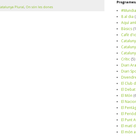
Programes/
atalunya Plural
,
On són les dones
#Mundia
8 al dia
Aquí am
Bàsics
(
Cafè d'i
Cataluny
Cataluny
Cataluny
Crític
(5)
Diari Ar
Diari Sp
Divendr
El Club d
El Debat
El Món
(
El Nacio
El Pentà
El Perió
El Punt A
El matí 
El món a