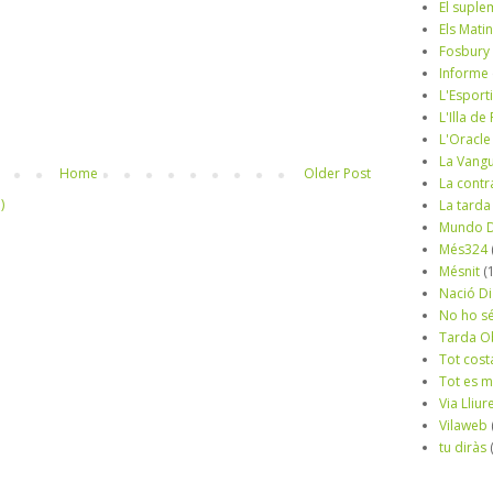
El suple
Els Mati
Fosbury
Informe
L'Esport
L'Illa d
L'Oracle
La Vang
Home
Older Post
La contr
)
La tarda
Mundo D
Més324
Mésnit
(
Nació Di
No ho s
Tarda O
Tot cost
Tot es 
Via Lliur
Vilaweb
tu diràs