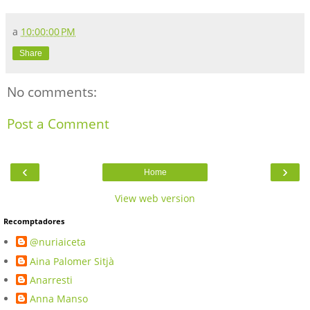
a
10:00:00 PM
Share
No comments:
Post a Comment
‹
›
Home
View web version
Recomptadores
@nuriaiceta
Aina Palomer Sitjà
Anarresti
Anna Manso