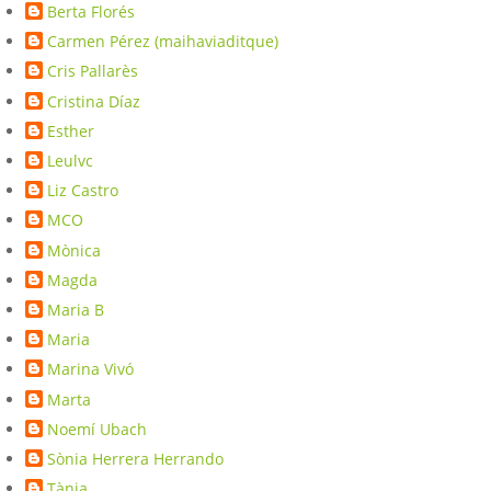
Berta Florés
Carmen Pérez (maihaviaditque)
Cris Pallarès
Cristina Díaz
Esther
Leulvc
Liz Castro
MCO
Mònica
Magda
Maria B
Maria
Marina Vivó
Marta
Noemí Ubach
Sònia Herrera Herrando
Tània