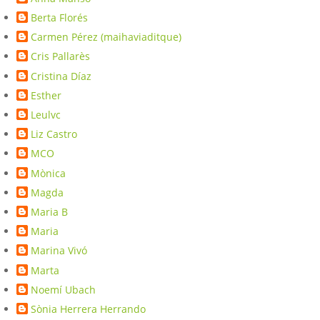
Berta Florés
Carmen Pérez (maihaviaditque)
Cris Pallarès
Cristina Díaz
Esther
Leulvc
Liz Castro
MCO
Mònica
Magda
Maria B
Maria
Marina Vivó
Marta
Noemí Ubach
Sònia Herrera Herrando