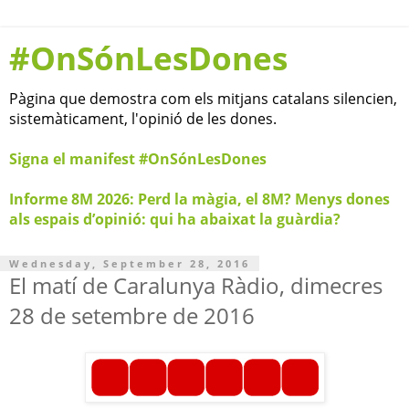
#OnSónLesDones
Pàgina que demostra com els mitjans catalans silencien,
sistemàticament, l'opinió de les dones.
Signa el manifest #OnSónLesDones
Informe 8M 2026: Perd la màgia, el 8M? Menys dones
als espais d’opinió: qui ha abaixat la guàrdia?
Wednesday, September 28, 2016
El matí de Caralunya Ràdio, dimecres
28 de setembre de 2016