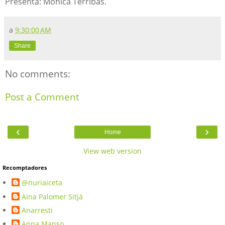
Presenta: Mònica Terribas.
a
9:30:00 AM
Share
No comments:
Post a Comment
‹
›
Home
View web version
Recomptadores
@nuriaiceta
Aina Palomer Sitjà
Anarresti
Anna Manso