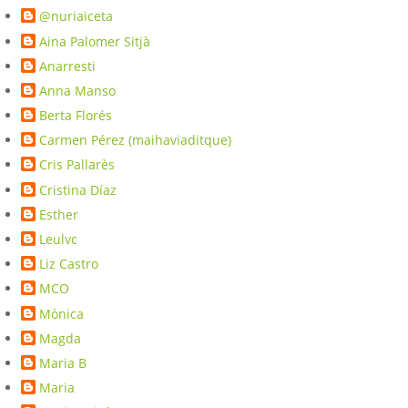
@nuriaiceta
Aina Palomer Sitjà
Anarresti
Anna Manso
Berta Florés
Carmen Pérez (maihaviaditque)
Cris Pallarès
Cristina Díaz
Esther
Leulvc
Liz Castro
MCO
Mònica
Magda
Maria B
Maria