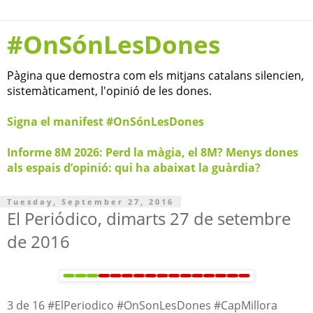
#OnSónLesDones
Pàgina que demostra com els mitjans catalans silencien,
sistemàticament, l'opinió de les dones.
Signa el manifest #OnSónLesDones
Informe 8M 2026: Perd la màgia, el 8M? Menys dones
als espais d’opinió: qui ha abaixat la guàrdia?
Tuesday, September 27, 2016
El Periódico, dimarts 27 de setembre
de 2016
3 de 16 #ElPeriodico #OnSonLesDones #CapMillora