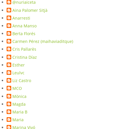
@nuriaiceta
Aina Palomer Sitjà
Anarresti
Anna Manso
Berta Florés
Carmen Pérez (maihaviaditque)
Cris Pallarès
Cristina Díaz
Esther
Leulvc
Liz Castro
MCO
Mònica
Magda
Maria B
Maria
Marina Vivó