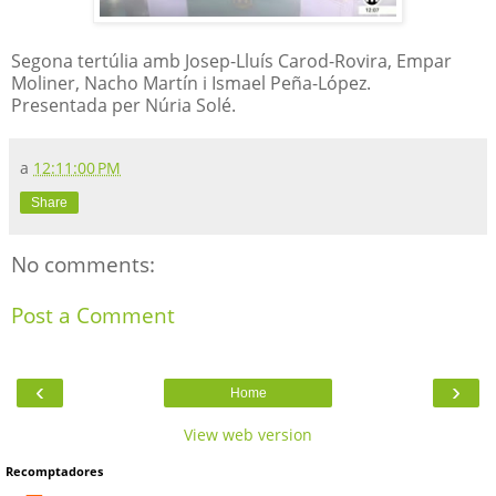
Segona tertúlia amb Josep-Lluís Carod-Rovira, Empar
Moliner, Nacho Martín i Ismael Peña-López.
Presentada per Núria Solé.
a
12:11:00 PM
Share
No comments:
Post a Comment
‹
›
Home
View web version
Recomptadores