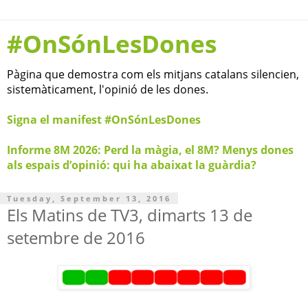
#OnSónLesDones
Pàgina que demostra com els mitjans catalans silencien,
sistemàticament, l'opinió de les dones.
Signa el manifest #OnSónLesDones
Informe 8M 2026: Perd la màgia, el 8M? Menys dones
als espais d’opinió: qui ha abaixat la guàrdia?
Tuesday, September 13, 2016
Els Matins de TV3, dimarts 13 de
setembre de 2016