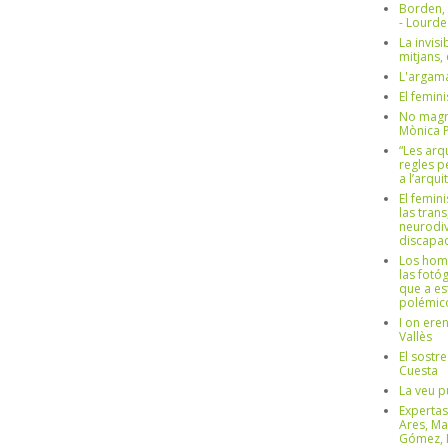
Borden,
- Lourd
La invisi
mitjans,
L'argama
El femin
No magre
Mònica 
“Les arq
regles p
a l’arqu
El femin
las trans
neurodiv
discapac
Los hom
las fotóg
que a es
polémico
I on ere
Vallès
El sostre
Cuesta
La veu p
Expertas
Ares, Ma
Gómez, L