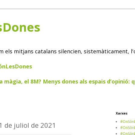
sDones
els mitjans catalans silencien, sistemàticament, l'
SónLesDones
a màgia, el 8M? Menys dones als espais d’opinió: q
Xarxes
#OnSónL
 1 de juliol de 2021
#OnSónL
#OnSónL