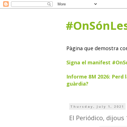
#OnSónLe
Pàgina que demostra com 
Signa el manifest #On
Informe 8M 2026: Perd l
guàrdia?
Thursday, July 1, 2021
El Periódico, dijous