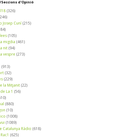
Seccions d'Opinió
l18
(326)
(246)
b Josep Cuní
(215)
184)
dees
(105)
a migdia
(461)
a nit
(94)
a vespre
(273)
a
(913)
ort
(32)
es
(229)
e la Mitjanit
(22)
 de La 1
(56)
610)
nal
(880)
gon
(10)
dico
(1008)
vui
(1089)
de Catalunya Ràdio
(618)
 Rac1
(625)