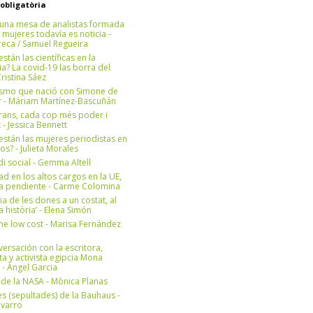
 obligatòria
una mesa de analistas formada
 mujeres todavía es noticia -
eca / Samuel Regueira
stán las científicas en la
? La covid-19 las borra del
ristina Sáez
ismo que nació con Simone de
r - Máriam Martínez-Bascuñán
rans, cada cop més poder i
at - Jessica Bennett
stán las mujeres periodistas en
os? - Julieta Morales
di social - Gemma Altell
ad en los altos cargos en la UE,
ea pendiente - Carme Colomina
ia de les dones a un costat, al
la història’ - Elena Simón
e low cost - Marisa Fernández
ersación con la escritora,
ta y activista egipcia Mona
 - Àngel Garcia
ul de la NASA - Mònica Planas
s (sepultades) de la Bauhaus -
avarro