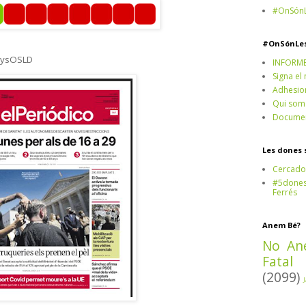
#OnSónL
#OnSónLe
nysOSLD
INFORM
Signa el
Adhesio
Qui som
Documen
Les dones 
Cercado
#5dones,
Ferrés
Anem Bé?
No An
Fatal
(2099)