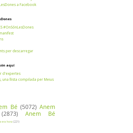
esDones a Facebook
sDones
ES #OnSónLesDones
 manifest
ns
ts per descarregar
són aquí
r d'expertes
 una llista compilada per Meius
em Bé
(5072)
Anem
(2873)
Anem Bé
Ja era hora
(221)