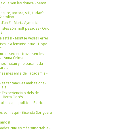
s queixen les dones? - Sense
3
ncore, ancora, still, todavía -
antolino
 d'un # - Marta Aymerich
nistes són molt pesades - Oriol
lé
a estàs! - Montse Veses Ferrer
cism is a feminist issue - Hope
e
ències sexuals travessen les
s - Anna Celma
nos matan y no pasa nada -
Varela
es més enllà de l'acadèmia -
 saltar tanques amb talons -
jals
e l’experiència o dels de
- Berta Florés
initzar la política - Patrícia
s som aquí - Elisenda Soriguera i
ramos!
ades, que és més suportable -