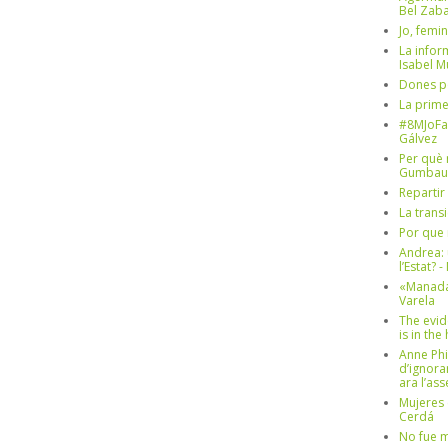
Bel Zaba
Jo, femin
La infor
Isabel 
Dones p
La prim
#8MJoFa
Gálvez
Per què 
Gumbau
Repartir
La trans
Por que 
Andrea: 
l’Estat? 
«Manada
Varela
The evid
is in th
Anne Phi
d’ignora
ara l’as
Mujeres 
Cerdá
No fue m