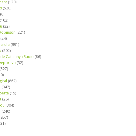
ment
(120)
ns
(520)
(6)
(102)
iu
(32)
e Robinson
(221)
(24)
uardia
(991)
a
(202)
 de Catalunya Ràdio
(86)
eportivo
(32)
(527)
10)
gital
(862)
é
(347)
berta
(15)
a
(26)
mou
(304)
e
(240)
(857)
(31)