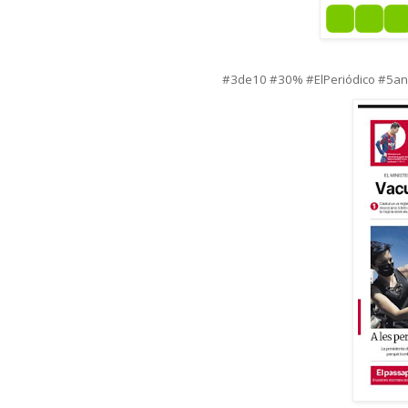
#3de10 #30% #ElPeriódico #5a