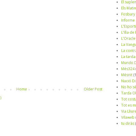
El suple
Els Mati
Fosbury
Informe
L'Esport
L'Illa d
L'Oracle
La Vang
La contr
La tarda
Mundo D
Més324
Mésnit
(
Nació Di
No ho s
Home
Older Post
Tarda O
)
Tot cost
Tot es 
Via Lliur
Vilaweb
tu diràs