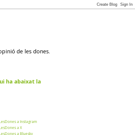
opinió de les dones.
ui ha abaixat la
esDones a Instagram
esDones a X
esDones a Bluesky