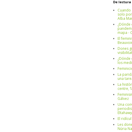
De lectura
Cuando 
solo por
Alba Mar
¿Dónde e
pandemia
mapa - C
El femin
Beauvoi
Dones g
visibilit
¿Dónde e
los medi
Feminici
La parid
una tar
La històr
centre, ‘
Feminism
Gálvez
Una conv
periodis
Eltahawy
El ridíc
Les done
Núria N