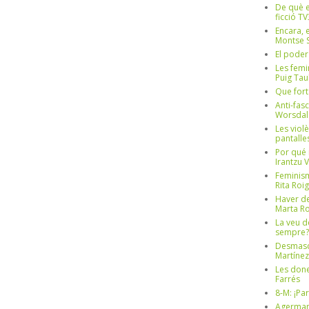
De què e
ficció TV
Encara, e
Montse S
El poder
Les femi
Puig Tau
Que fort
Anti-fas
Worsdal
Les viol
pantalle
Por qué 
Irantzu 
Feminism
Rita Roig
Haver de
Marta Ro
La veu d
sempre? 
Desmascul
Martínez
Les done
Farrés
8-M: ¡Pa
Agerman