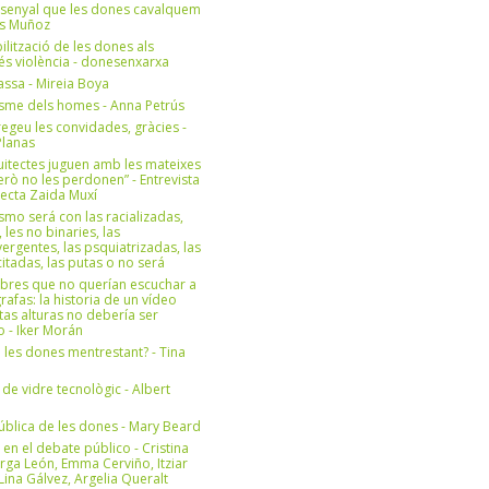
 senyal que les dones cavalquem
es Muñoz
bilització de les dones als
 és violència - donesenxarxa
ssa - Mireia Boya
isme dels homes - Anna Petrús
geu les convidades, gràcies -
Planas
uitectes juguen amb les mateixes
erò no les perdonen” - Entrevista
itecta Zaida Muxí
ismo será con las racializadas,
, les no binaries, las
ergentes, las psquiatrizadas, las
itadas, las putas o no será
bres que no querían escuchar a
rafas: la historia de un vídeo
tas alturas no debería ser
 - Iker Morán
n les dones mentrestant? - Tina
 de vidre tecnològic - Albert
ública de les dones - Mary Beard
 en el debate público - Cristina
rga León, Emma Cerviño, Itziar
ina Gálvez, Argelia Queralt