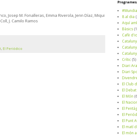
Programes/
#Mundia
nco, Josep M. Fonalleras, Emma Riverola, Jenn Díaz, Miqui
8 al dia
 Coll, J. Camilo Ramos
Aquí am
Bàsics
(
Cafè d'i
Cataluny
Cataluny
D
,
El Periódico
Cataluny
Crític
(5)
Diari Ar
Diari Sp
Divendr
El Club d
El Debat
El Món
(
El Nacio
El Pentà
El Perió
El Punt A
El matí 
El món a