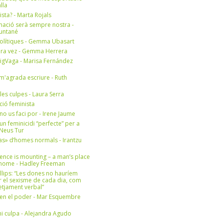
lla
ista? - Marta Rojals
mació serà sempre nostra -
Muntané
olítiques - Gemma Ubasart
era vez - Gemma Herrera
igVaga - Marisa Fernández
m'agrada escriure - Ruth
 les culpes - Laura Serra
ició feminista
no us faci por - Irene Jaume
un feminicidi “perfecte” per a
- Neus Tur
s» d’homes normals - Irantzu
ence is mounting – a man’s place
e home - Hadley Freeman
llips: “Les dones no hauríem
r el sexisme de cada dia, com
setjament verbal”
en el poder - Mar Esquembre
i culpa - Alejandra Agudo