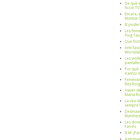
De què e
ficció TV
Encara, e
Montse S
El poder
Les femi
Puig Tau
Que fort
Anti-fas
Worsdal
Les viol
pantalle
Por qué 
Irantzu 
Feminism
Rita Roig
Haver de
Marta Ro
La veu d
sempre? 
Desmascul
Martínez
Les done
Farrés
8-M: ¡Pa
Agerman