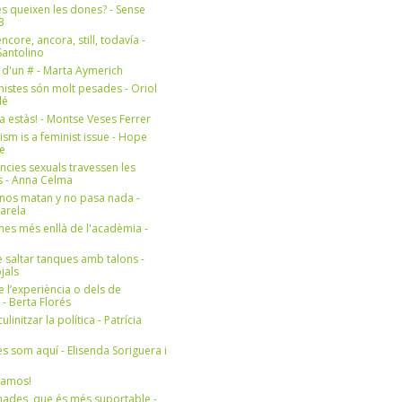
s queixen les dones? - Sense
3
ncore, ancora, still, todavía -
antolino
 d'un # - Marta Aymerich
nistes són molt pesades - Oriol
lé
a estàs! - Montse Veses Ferrer
cism is a feminist issue - Hope
e
ències sexuals travessen les
s - Anna Celma
nos matan y no pasa nada -
Varela
es més enllà de l'acadèmia -
 saltar tanques amb talons -
jals
e l’experiència o dels de
- Berta Florés
initzar la política - Patrícia
s som aquí - Elisenda Soriguera i
ramos!
ades, que és més suportable -