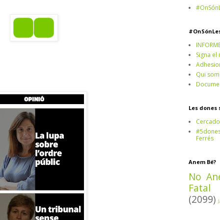
#OnSónL
#OnSónLe
INFORM
Signa el
Adhesio
Qui som
Documen
Les dones 
Cercado
#5dones,
Ferrés
Anem Bé?
No An
Fatal
(2099)