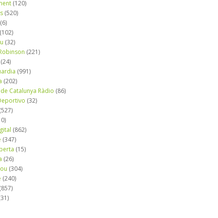
ment
(120)
ns
(520)
(6)
(102)
iu
(32)
e Robinson
(221)
(24)
uardia
(991)
a
(202)
 de Catalunya Ràdio
(86)
eportivo
(32)
(527)
10)
gital
(862)
é
(347)
berta
(15)
a
(26)
mou
(304)
e
(240)
(857)
(31)