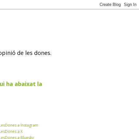
opinió de les dones.
ui ha abaixat la
esDones a Instagram
esDones a X
esDones a Bluesky