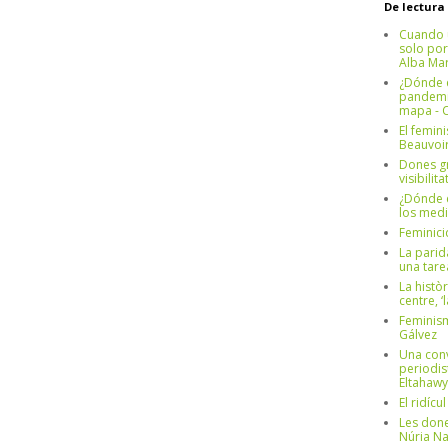
De lectura
Cuando 
solo por
Alba Mar
¿Dónde e
pandemia
mapa - C
El femin
Beauvoi
Dones g
visibilit
¿Dónde e
los medi
Feminici
La parid
una tar
La històr
centre, ‘
Feminism
Gálvez
Una conv
periodis
Eltahawy
El ridíc
Les done
Núria N