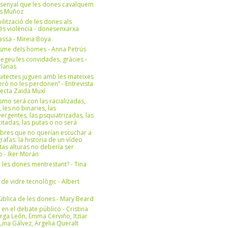
 senyal que les dones cavalquem
es Muñoz
bilització de les dones als
 és violència - donesenxarxa
ssa - Mireia Boya
isme dels homes - Anna Petrús
geu les convidades, gràcies -
Planas
uitectes juguen amb les mateixes
erò no les perdonen” - Entrevista
itecta Zaida Muxí
ismo será con las racializadas,
, les no binaries, las
ergentes, las psquiatrizadas, las
itadas, las putas o no será
bres que no querían escuchar a
rafas: la historia de un vídeo
tas alturas no debería ser
 - Iker Morán
n les dones mentrestant? - Tina
 de vidre tecnològic - Albert
ública de les dones - Mary Beard
 en el debate público - Cristina
rga León, Emma Cerviño, Itziar
ina Gálvez, Argelia Queralt