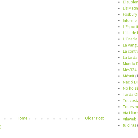
El suple
Els Mati
Fosbury
Informe
L'Esport
L'Illa d
L'Oracle
La Vang
La contr
La tarda
Mundo D
Més324
Mésnit
(
Nació Di
No ho s
Tarda O
Tot cost
Tot es 
Via Lliur
Home
Older Post
Vilaweb
tu diràs
)