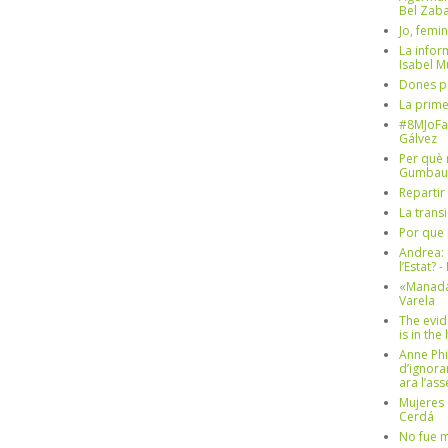
Bel Zaba
Jo, femin
La infor
Isabel 
Dones p
La prim
#8MJoFa
Gálvez
Per què 
Gumbau
Repartir
La trans
Por que 
Andrea: 
l’Estat? 
«Manada
Varela
The evid
is in th
Anne Phi
d’ignora
ara l’as
Mujeres 
Cerdá
No fue m