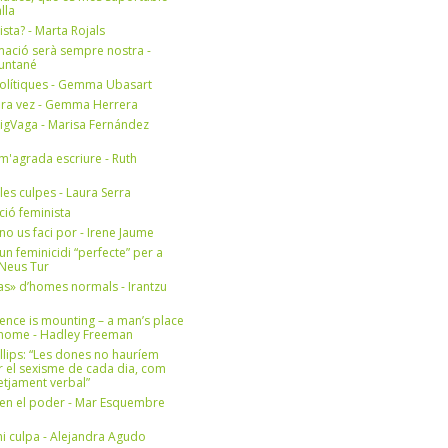
lla
ista? - Marta Rojals
mació serà sempre nostra -
Muntané
olítiques - Gemma Ubasart
era vez - Gemma Herrera
igVaga - Marisa Fernández
m'agrada escriure - Ruth
 les culpes - Laura Serra
ició feminista
no us faci por - Irene Jaume
un feminicidi “perfecte” per a
- Neus Tur
s» d’homes normals - Irantzu
ence is mounting – a man’s place
e home - Hadley Freeman
llips: “Les dones no hauríem
r el sexisme de cada dia, com
setjament verbal”
en el poder - Mar Esquembre
i culpa - Alejandra Agudo