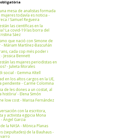
 obligatòria
una mesa de analistas formada
 mujeres todavía es noticia -
eca / Samuel Regueira
stán las científicas en la
? La covid-19 las borra del
ristina Sáez
ismo que nació con Simone de
r - Máriam Martínez-Bascuñán
rans, cada cop més poder i
at - Jessica Bennett
stán las mujeres periodistas en
os? - Julieta Morales
di social - Gemma Altell
ad en los altos cargos en la UE,
ea pendiente - Carme Colomina
ia de les dones a un costat, al
la història’ - Elena Simón
e low cost - Marisa Fernández
ersación con la escritora,
ta y activista egipcia Mona
 - Àngel Garcia
ul de la NASA - Mònica Planas
s (sepultades) de la Bauhaus -
avarro