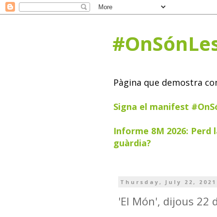
#OnSónLe
Pàgina que demostra com 
Signa el manifest #On
Informe 8M 2026: Perd l
guàrdia?
Thursday, July 22, 2021
'El Món', dijous 22 