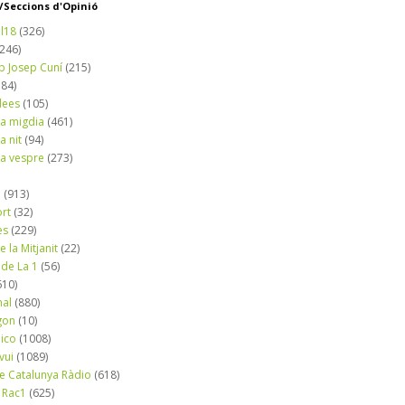
Seccions d'Opinió
l18
(326)
(246)
b Josep Cuní
(215)
184)
dees
(105)
a migdia
(461)
a nit
(94)
a vespre
(273)
a
(913)
ort
(32)
es
(229)
e la Mitjanit
(22)
 de La 1
(56)
610)
nal
(880)
gon
(10)
dico
(1008)
vui
(1089)
de Catalunya Ràdio
(618)
 Rac1
(625)