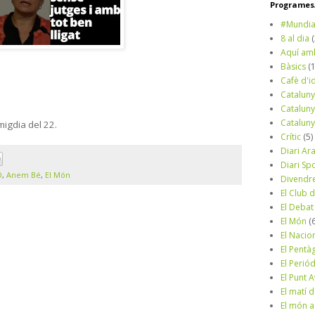
Programes/
#Mundia
8 al dia
Aquí am
Bàsics
(
Cafè d'i
Cataluny
.
Cataluny
Cataluny
 migdia del 22.
Crític
(5)
Diari Ar
Diari Sp
D
,
Anem Bé
,
El Món
Divendr
El Club d
El Debat
El Món
(
El Nacio
El Pentà
El Perió
El Punt A
El matí 
El món a