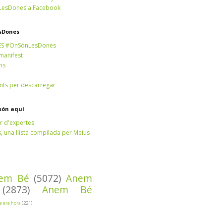
esDones a Facebook
sDones
ES #OnSónLesDones
 manifest
ns
ts per descarregar
són aquí
r d'expertes
 una llista compilada per Meius
em Bé
(5072)
Anem
(2873)
Anem Bé
Ja era hora
(221)