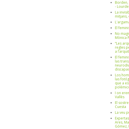
Borden,
- Lourd
La invisi
mitjans,
L'argama
El femin
No magre
Mònica 
“Les arq
regles p
a l’arqu
El femin
las trans
neurodiv
discapac
Los hom
las fotóg
que a es
polémico
I on ere
Vallès
El sostre
Cuesta
La veu p
Expertas
Ares, Ma
Gómez, L