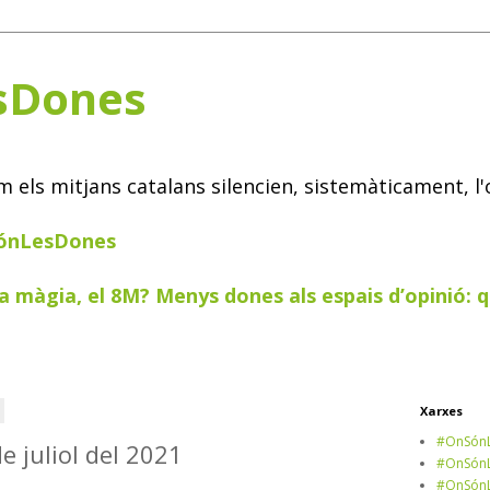
sDones
els mitjans catalans silencien, sistemàticament, l'
SónLesDones
a màgia, el 8M? Menys dones als espais d’opinió: q
Xarxes
#OnSónL
de juliol del 2021
#OnSónL
#OnSónL