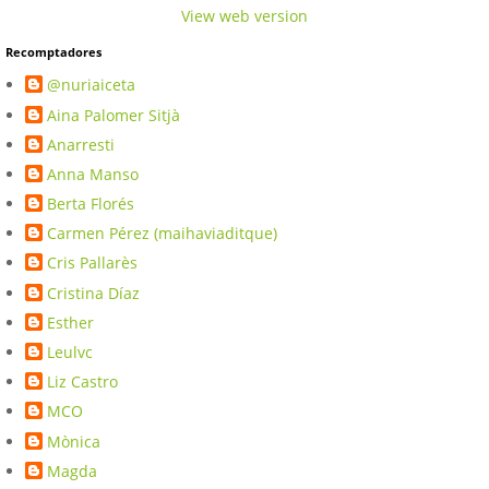
View web version
Recomptadores
@nuriaiceta
Aina Palomer Sitjà
Anarresti
Anna Manso
Berta Florés
Carmen Pérez (maihaviaditque)
Cris Pallarès
Cristina Díaz
Esther
Leulvc
Liz Castro
MCO
Mònica
Magda