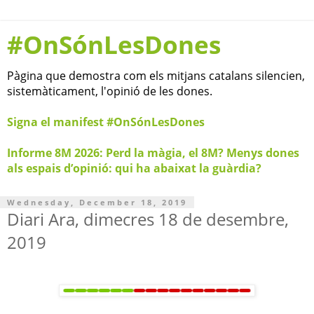
#OnSónLesDones
Pàgina que demostra com els mitjans catalans silencien,
sistemàticament, l'opinió de les dones.
Signa el manifest #OnSónLesDones
Informe 8M 2026: Perd la màgia, el 8M? Menys dones
als espais d’opinió: qui ha abaixat la guàrdia?
Wednesday, December 18, 2019
Diari Ara, dimecres 18 de desembre,
2019