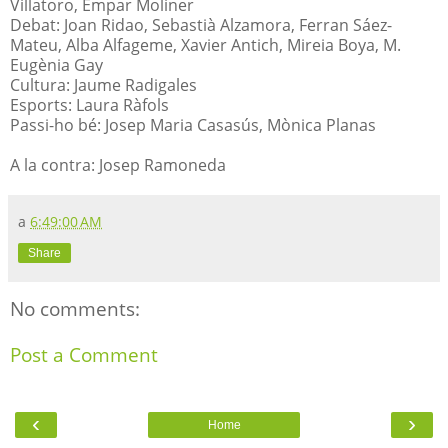
Villatoro, Empar Moliner
Debat: Joan Ridao, Sebastià Alzamora, Ferran Sáez-
Mateu, Alba Alfageme, Xavier Antich, Mireia Boya, M.
Eugènia Gay
Cultura: Jaume Radigales
Esports: Laura Ràfols
Passi-ho bé: Josep Maria Casasús, Mònica Planas
A la contra: Josep Ramoneda
a
6:49:00 AM
Share
No comments:
Post a Comment
‹
›
Home