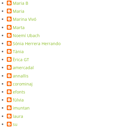
Maria B
Maria
Marina Vivó
Marta
Noemí Ubach
Sònia Herrera Herrando
Tània
Èrica GT
amercadal
annallis
corominaj
efonts
fúlvia
imuntan
laura
su