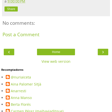
a
9:00:00 PM
Share
No comments:
Post a Comment
‹
›
Home
View web version
Recomptadores
@nuriaiceta
Aina Palomer Sitjà
Anarresti
Anna Manso
Berta Florés
Carmen Pérez (maihaviaditque)