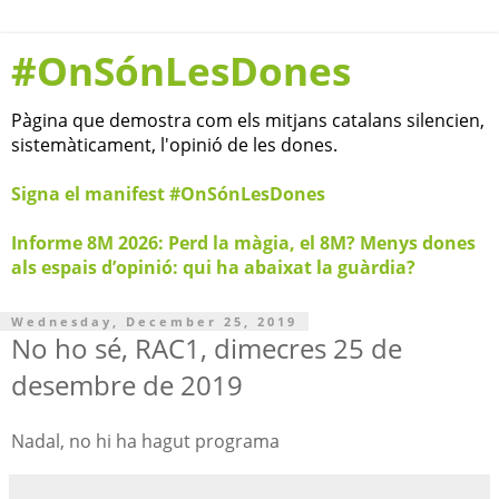
#OnSónLesDones
Pàgina que demostra com els mitjans catalans silencien,
sistemàticament, l'opinió de les dones.
Signa el manifest #OnSónLesDones
Informe 8M 2026: Perd la màgia, el 8M? Menys dones
als espais d’opinió: qui ha abaixat la guàrdia?
Wednesday, December 25, 2019
No ho sé, RAC1, dimecres 25 de
desembre de 2019
Nadal, no hi ha hagut programa