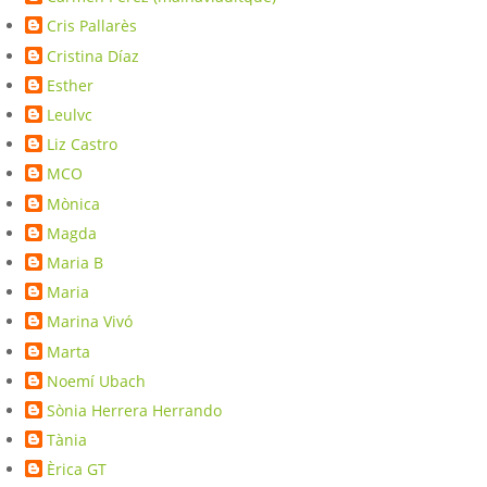
Cris Pallarès
Cristina Díaz
Esther
Leulvc
Liz Castro
MCO
Mònica
Magda
Maria B
Maria
Marina Vivó
Marta
Noemí Ubach
Sònia Herrera Herrando
Tània
Èrica GT