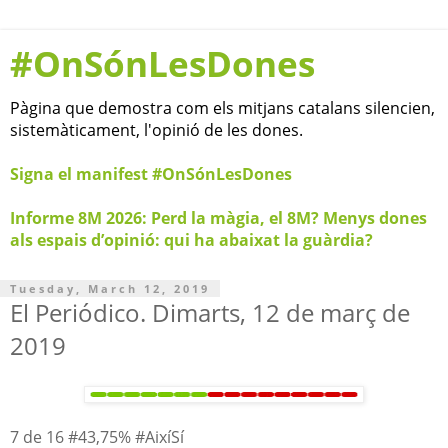
#OnSónLesDones
Pàgina que demostra com els mitjans catalans silencien,
sistemàticament, l'opinió de les dones.
Signa el manifest #OnSónLesDones
Informe 8M 2026: Perd la màgia, el 8M? Menys dones
als espais d’opinió: qui ha abaixat la guàrdia?
Tuesday, March 12, 2019
El Periódico. Dimarts, 12 de març de
2019
7 de 16 #43,75% #AixíSí