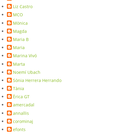
Liz Castro
MCO
Mònica
Magda
Maria B
Maria
Marina Vivó
Marta
Noemí Ubach
Sònia Herrera Herrando
Tània
Èrica GT
amercadal
annallis
corominaj
efonts