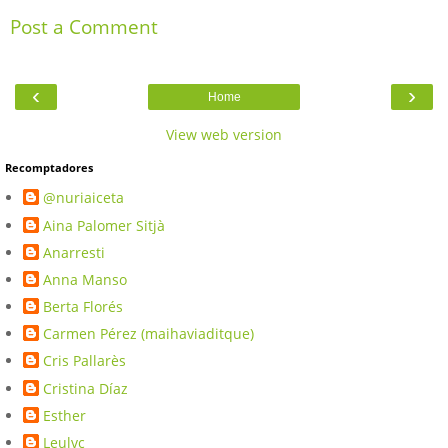
Post a Comment
‹
›
Home
View web version
Recomptadores
@nuriaiceta
Aina Palomer Sitjà
Anarresti
Anna Manso
Berta Florés
Carmen Pérez (maihaviaditque)
Cris Pallarès
Cristina Díaz
Esther
Leulvc