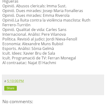
Higueras
Opinió. Abusos clericals: Imma Sust.
Opinió. Dues mirades: Josep Maria Fonalleras
Opinió. Dues mirades: Emma Riverola
Opinió.La lluita contra la violència masclista: Ruth
Ferrero-Turrión
Opinió. Qualitat de vida: Carles Sans
Internacional. Anàlisi: Pere Vilanova
Política. Revisió al judici: Jordi Nieva-Fenoll
Economia: Alexandre Muns Rubiol
Esports. Anàlisi: Sònia Gelmà
Icult. Idees: Xavier Bru de Sala
Icult. Programació de TV: Ferran Monegal
Al contraatac: Najat El Hachmi
a
5:10:00 PM
Share
No comments: