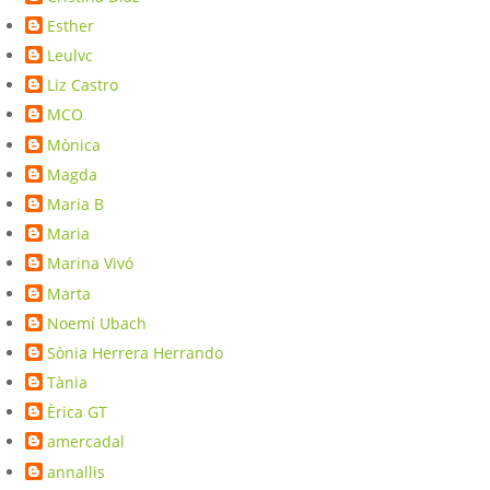
Esther
Leulvc
Liz Castro
MCO
Mònica
Magda
Maria B
Maria
Marina Vivó
Marta
Noemí Ubach
Sònia Herrera Herrando
Tània
Èrica GT
amercadal
annallis