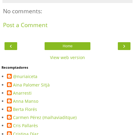
No comments:
Post a Comment
‹
›
Home
View web version
Recomptadores
@nuriaiceta
Aina Palomer Sitjà
Anarresti
Anna Manso
Berta Florés
Carmen Pérez (maihaviaditque)
Cris Pallarès
Cristina Díaz