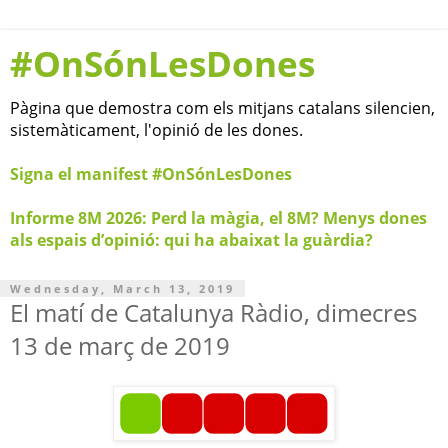
#OnSónLesDones
Pàgina que demostra com els mitjans catalans silencien,
sistemàticament, l'opinió de les dones.
Signa el manifest #OnSónLesDones
Informe 8M 2026: Perd la màgia, el 8M? Menys dones
als espais d’opinió: qui ha abaixat la guàrdia?
Wednesday, March 13, 2019
El matí de Catalunya Ràdio, dimecres
13 de març de 2019