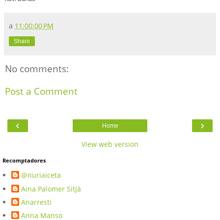
a
11:00:00 PM
Share
No comments:
Post a Comment
‹
›
Home
View web version
Recomptadores
@nuriaiceta
Aina Palomer Sitjà
Anarresti
Anna Manso