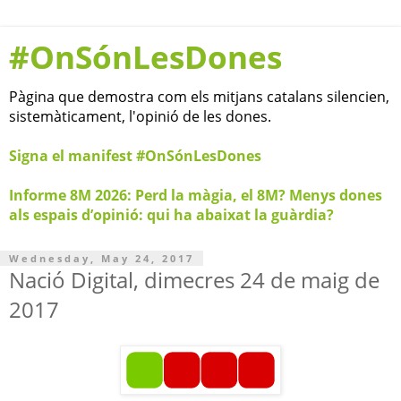
#OnSónLesDones
Pàgina que demostra com els mitjans catalans silencien,
sistemàticament, l'opinió de les dones.
Signa el manifest #OnSónLesDones
Informe 8M 2026: Perd la màgia, el 8M? Menys dones
als espais d’opinió: qui ha abaixat la guàrdia?
Wednesday, May 24, 2017
Nació Digital, dimecres 24 de maig de
2017