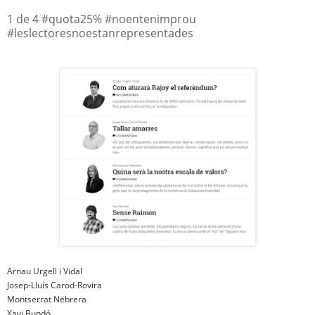
1 de 4 #quota25% #noentenimprou
#leslectoresnoestanrepresentades
Arnau Urgell i Vidal
Josep-Lluís Carod-Rovira
Montserrat Nebrera
Xavi Bundó