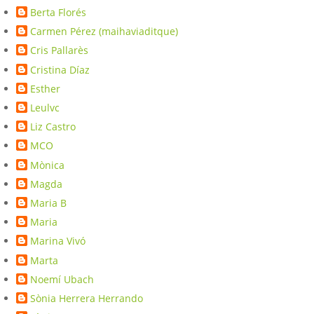
Berta Florés
Carmen Pérez (maihaviaditque)
Cris Pallarès
Cristina Díaz
Esther
Leulvc
Liz Castro
MCO
Mònica
Magda
Maria B
Maria
Marina Vivó
Marta
Noemí Ubach
Sònia Herrera Herrando