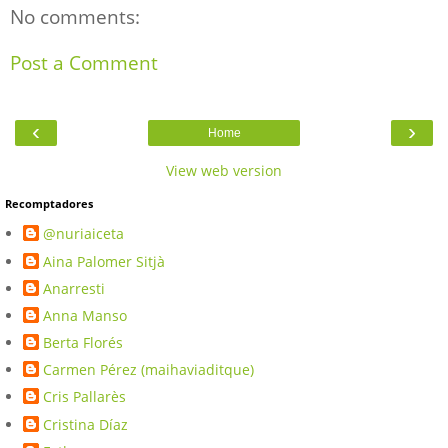
No comments:
Post a Comment
‹
›
Home
View web version
Recomptadores
@nuriaiceta
Aina Palomer Sitjà
Anarresti
Anna Manso
Berta Florés
Carmen Pérez (maihaviaditque)
Cris Pallarès
Cristina Díaz