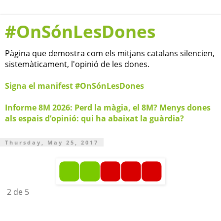
#OnSónLesDones
Pàgina que demostra com els mitjans catalans silencien,
sistemàticament, l'opinió de les dones.
Signa el manifest #OnSónLesDones
Informe 8M 2026: Perd la màgia, el 8M? Menys dones
als espais d’opinió: qui ha abaixat la guàrdia?
Thursday, May 25, 2017
2 de 5