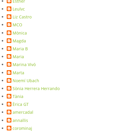
Esther
Leulvc
Liz Castro
MCO
Mònica
Magda
Maria B
Maria
Marina Vivó
Marta
Noemí Ubach
Sònia Herrera Herrando
Tània
Èrica GT
amercadal
annallis
corominaj