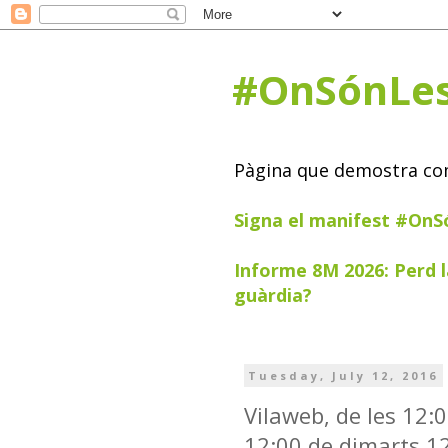
#OnSónLe
Pàgina que demostra com 
Signa el manifest #On
Informe 8M 2026: Perd l
guàrdia?
Tuesday, July 12, 2016
Vilaweb, de les 12:0
12:00 de dimarts 12