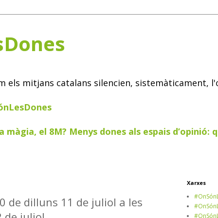
sDones
els mitjans catalans silencien, sistemàticament, l'
SónLesDones
a màgia, el 8M? Menys dones als espais d’opinió: q
Xarxes
#OnSónL
0 de dilluns 11 de juliol a les
#OnSónL
 de juliol
#OnSónL