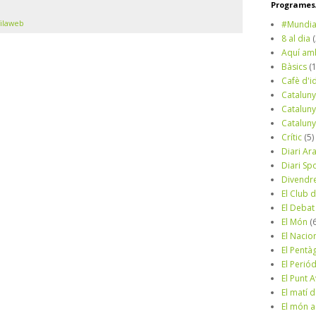
Programes/
ilaweb
#Mundia
8 al dia
Aquí am
Bàsics
(
Cafè d'i
Cataluny
Cataluny
Cataluny
Crític
(5)
Diari Ar
Diari Sp
Divendr
El Club d
El Debat
El Món
(
El Nacio
El Pentà
El Perió
El Punt A
El matí 
El món a