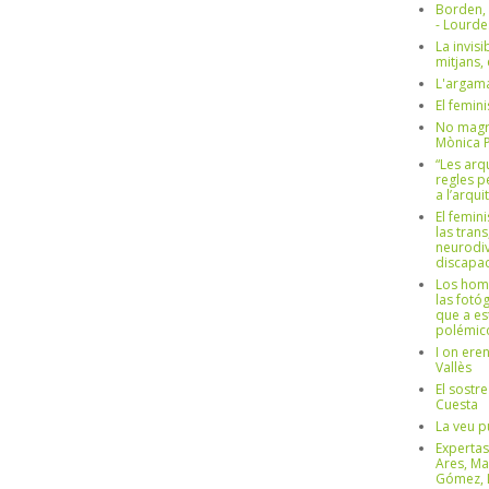
Borden,
- Lourd
La invisi
mitjans,
L'argama
El femin
No magre
Mònica 
“Les arq
regles p
a l’arqu
El femin
las trans
neurodiv
discapac
Los hom
las fotóg
que a es
polémico
I on ere
Vallès
El sostre
Cuesta
La veu p
Expertas
Ares, Ma
Gómez, L