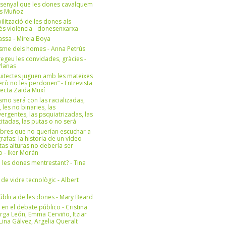
 senyal que les dones cavalquem
es Muñoz
bilització de les dones als
 és violència - donesenxarxa
ssa - Mireia Boya
isme dels homes - Anna Petrús
geu les convidades, gràcies -
Planas
uitectes juguen amb les mateixes
erò no les perdonen” - Entrevista
itecta Zaida Muxí
ismo será con las racializadas,
, les no binaries, las
ergentes, las psquiatrizadas, las
itadas, las putas o no será
bres que no querían escuchar a
rafas: la historia de un vídeo
tas alturas no debería ser
 - Iker Morán
n les dones mentrestant? - Tina
 de vidre tecnològic - Albert
ública de les dones - Mary Beard
 en el debate público - Cristina
rga León, Emma Cerviño, Itziar
ina Gálvez, Argelia Queralt