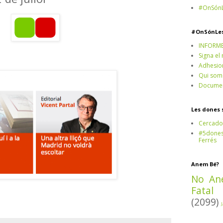
#OnSónL
#OnSónLe
INFORM
Signa el
Adhesio
Qui som
Documen
Les dones 
Cercado
#5dones,
Ferrés
Anem Bé?
No An
Fatal
(2099)