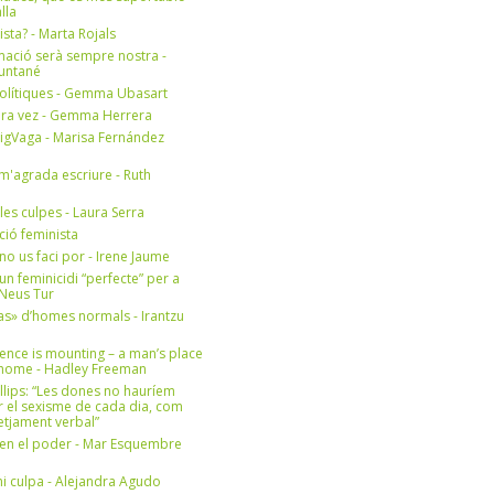
lla
ista? - Marta Rojals
mació serà sempre nostra -
Muntané
olítiques - Gemma Ubasart
era vez - Gemma Herrera
igVaga - Marisa Fernández
m'agrada escriure - Ruth
 les culpes - Laura Serra
ició feminista
no us faci por - Irene Jaume
un feminicidi “perfecte” per a
- Neus Tur
s» d’homes normals - Irantzu
ence is mounting – a man’s place
e home - Hadley Freeman
llips: “Les dones no hauríem
r el sexisme de cada dia, com
setjament verbal”
en el poder - Mar Esquembre
i culpa - Alejandra Agudo