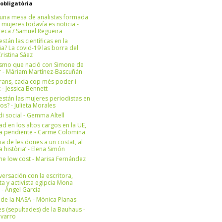
 obligatòria
una mesa de analistas formada
 mujeres todavía es noticia -
eca / Samuel Regueira
stán las científicas en la
? La covid-19 las borra del
ristina Sáez
ismo que nació con Simone de
r - Máriam Martínez-Bascuñán
rans, cada cop més poder i
at - Jessica Bennett
stán las mujeres periodistas en
os? - Julieta Morales
di social - Gemma Altell
ad en los altos cargos en la UE,
ea pendiente - Carme Colomina
ia de les dones a un costat, al
la història’ - Elena Simón
e low cost - Marisa Fernández
ersación con la escritora,
ta y activista egipcia Mona
 - Àngel Garcia
ul de la NASA - Mònica Planas
s (sepultades) de la Bauhaus -
avarro