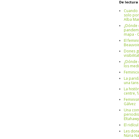
De lectura
Cuando 
solo por
Alba Mar
¿Dónde e
pandemia
mapa - C
El femin
Beauvoi
Dones g
visibilit
¿Dónde e
los medi
Feminici
La parid
una tar
La històr
centre, ‘
Feminism
Gálvez
Una conv
periodis
Eltahawy
El ridíc
Les done
Núria N