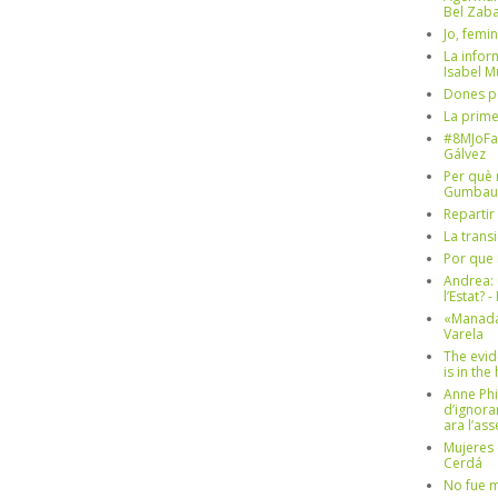
Bel Zaba
Jo, femin
La infor
Isabel 
Dones p
La prim
#8MJoFa
Gálvez
Per què 
Gumbau
Repartir
La trans
Por que 
Andrea: 
l’Estat? 
«Manada
Varela
The evid
is in th
Anne Phi
d’ignora
ara l’as
Mujeres 
Cerdá
No fue m