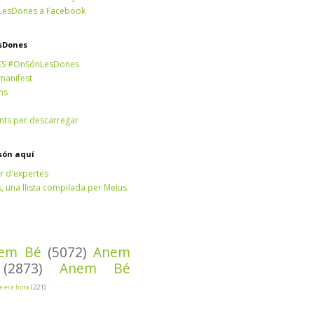
esDones a Facebook
sDones
ES #OnSónLesDones
 manifest
ns
ts per descarregar
són aquí
r d'expertes
 una llista compilada per Meius
em Bé
(5072)
Anem
(2873)
Anem Bé
Ja era hora
(221)