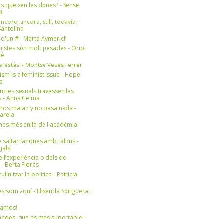
s queixen les dones? - Sense
3
ncore, ancora, still, todavía -
antolino
 d'un # - Marta Aymerich
nistes són molt pesades - Oriol
lé
a estàs! - Montse Veses Ferrer
cism is a feminist issue - Hope
e
ències sexuals travessen les
s - Anna Celma
nos matan y no pasa nada -
Varela
es més enllà de l'acadèmia -
 saltar tanques amb talons -
jals
e l’experiència o dels de
- Berta Florés
initzar la política - Patrícia
s som aquí - Elisenda Soriguera i
ramos!
ades, que és més suportable -