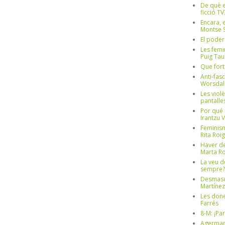
De què e
ficció TV
Encara, e
Montse S
El poder
Les femi
Puig Tau
Que fort
Anti-fas
Worsdal
Les viol
pantalle
Por qué 
Irantzu 
Feminism
Rita Roig
Haver de
Marta Ro
La veu d
sempre? 
Desmascul
Martínez
Les done
Farrés
8-M: ¡Pa
Agerman