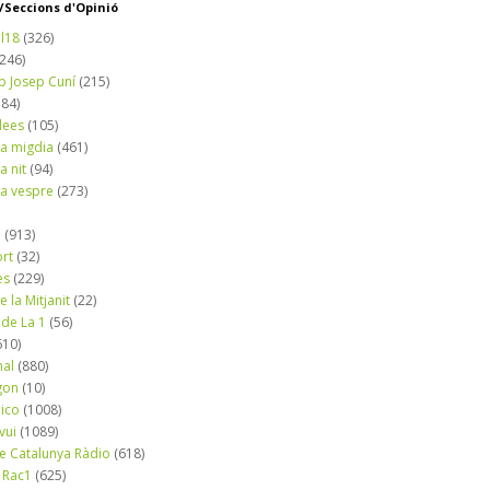
Seccions d'Opinió
l18
(326)
(246)
b Josep Cuní
(215)
184)
dees
(105)
a migdia
(461)
a nit
(94)
a vespre
(273)
a
(913)
ort
(32)
es
(229)
e la Mitjanit
(22)
 de La 1
(56)
610)
nal
(880)
gon
(10)
dico
(1008)
vui
(1089)
de Catalunya Ràdio
(618)
 Rac1
(625)