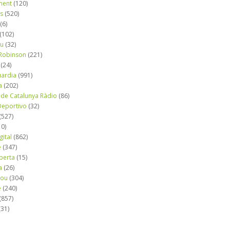
ment
(120)
ns
(520)
(6)
(102)
iu
(32)
e Robinson
(221)
(24)
uardia
(991)
a
(202)
 de Catalunya Ràdio
(86)
eportivo
(32)
(527)
10)
gital
(862)
é
(347)
berta
(15)
a
(26)
mou
(304)
e
(240)
(857)
(31)