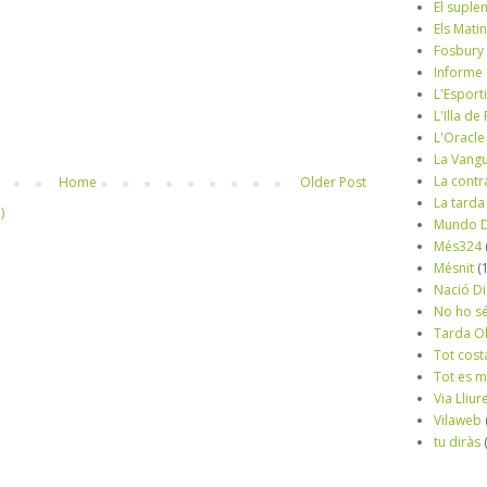
El suple
Els Mati
Fosbury
Informe
L'Esport
L'Illa d
L'Oracle
La Vang
La contr
Home
Older Post
La tarda
)
Mundo D
Més324
Mésnit
(
Nació Di
No ho s
Tarda O
Tot cost
Tot es 
Via Lliur
Vilaweb
tu diràs