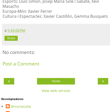
Esports: Lluis Simon. Josep Maria Solé i Sabaté, Xevi
Masachs
Europa-Món: Xavier Ferrer
Cultura i Espectacles: Xavier Castillón, Gemma Busquets
a
5:43:00 PM
Share
No comments:
Post a Comment
‹
›
Home
View web version
Recomptadores
@nuriaiceta