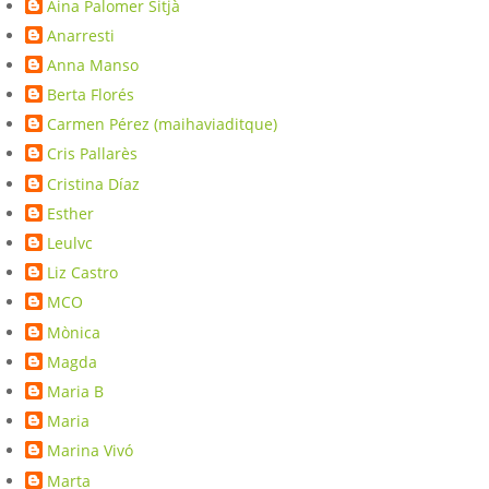
Aina Palomer Sitjà
Anarresti
Anna Manso
Berta Florés
Carmen Pérez (maihaviaditque)
Cris Pallarès
Cristina Díaz
Esther
Leulvc
Liz Castro
MCO
Mònica
Magda
Maria B
Maria
Marina Vivó
Marta