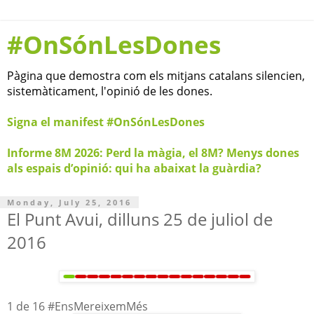
#OnSónLesDones
Pàgina que demostra com els mitjans catalans silencien,
sistemàticament, l'opinió de les dones.
Signa el manifest #OnSónLesDones
Informe 8M 2026: Perd la màgia, el 8M? Menys dones
als espais d’opinió: qui ha abaixat la guàrdia?
Monday, July 25, 2016
El Punt Avui, dilluns 25 de juliol de
2016
1 de 16 #EnsMereixemMés