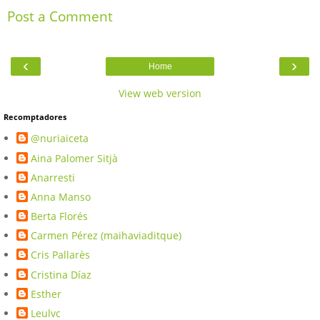
Post a Comment
‹
›
Home
View web version
Recomptadores
@nuriaiceta
Aina Palomer Sitjà
Anarresti
Anna Manso
Berta Florés
Carmen Pérez (maihaviaditque)
Cris Pallarès
Cristina Díaz
Esther
Leulvc