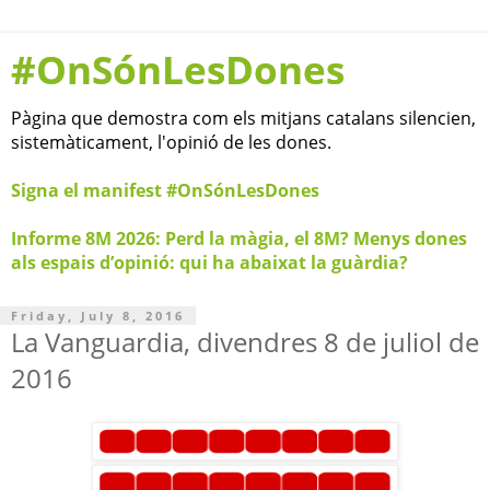
#OnSónLesDones
Pàgina que demostra com els mitjans catalans silencien,
sistemàticament, l'opinió de les dones.
Signa el manifest #OnSónLesDones
Informe 8M 2026: Perd la màgia, el 8M? Menys dones
als espais d’opinió: qui ha abaixat la guàrdia?
Friday, July 8, 2016
La Vanguardia, divendres 8 de juliol de
2016