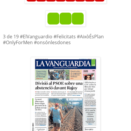
3 de 19 #ElVanguardio #Felicitats #AixòÉsPlan
#OnlyForMen #onsónlesdones