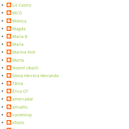
Liz Castro
MCO
Mònica
Magda
Maria B
Maria
Marina Vivó
Marta
Noemí Ubach
Sònia Herrera Herrando
Tània
Èrica GT
amercadal
annallis
corominaj
efonts