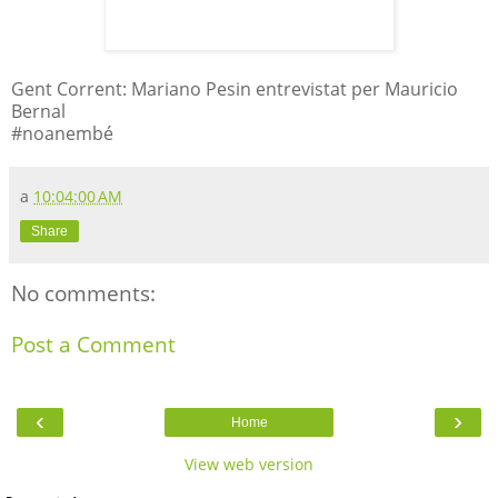
Gent Corrent: Mariano Pesin entrevistat per Mauricio
Bernal
#noanembé
a
10:04:00 AM
Share
No comments:
Post a Comment
‹
›
Home
View web version