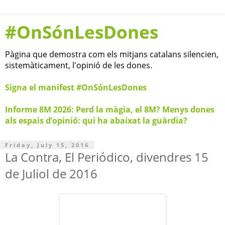
#OnSónLesDones
Pàgina que demostra com els mitjans catalans silencien,
sistemàticament, l'opinió de les dones.
Signa el manifest #OnSónLesDones
Informe 8M 2026: Perd la màgia, el 8M? Menys dones
als espais d’opinió: qui ha abaixat la guàrdia?
Friday, July 15, 2016
La Contra, El Periódico, divendres 15
de Juliol de 2016