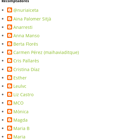
Recomptadores
@nuriaiceta
Aina Palomer Sitjà
Anarresti
Anna Manso
Berta Florés
Carmen Pérez (maihaviaditque)
Cris Pallarès
Cristina Díaz
Esther
Leulvc
Liz Castro
MCO
Mònica
Magda
Maria B
Maria