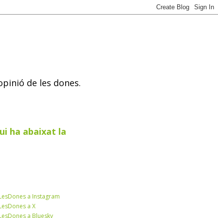
opinió de les dones.
ui ha abaixat la
esDones a Instagram
esDones a X
esDones a Bluesky