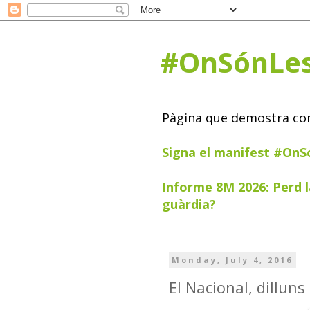
#OnSónLe
Pàgina que demostra com 
Signa el manifest #On
Informe 8M 2026: Perd l
guàrdia?
Monday, July 4, 2016
El Nacional, dilluns