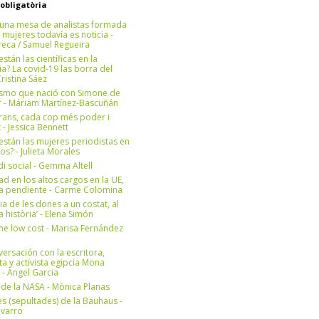
 obligatòria
una mesa de analistas formada
 mujeres todavía es noticia -
eca / Samuel Regueira
stán las científicas en la
? La covid-19 las borra del
ristina Sáez
ismo que nació con Simone de
r - Máriam Martínez-Bascuñán
rans, cada cop més poder i
at - Jessica Bennett
stán las mujeres periodistas en
os? - Julieta Morales
di social - Gemma Altell
ad en los altos cargos en la UE,
ea pendiente - Carme Colomina
ia de les dones a un costat, al
la història’ - Elena Simón
e low cost - Marisa Fernández
ersación con la escritora,
ta y activista egipcia Mona
 - Àngel Garcia
ul de la NASA - Mònica Planas
s (sepultades) de la Bauhaus -
avarro