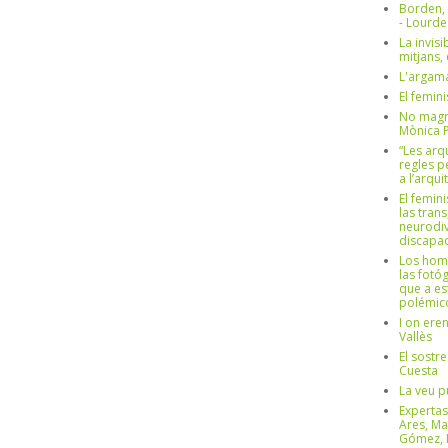
Borden,
- Lourd
La invisi
mitjans,
L'argama
El femin
No magre
Mònica 
“Les arq
regles p
a l’arqu
El femin
las trans
neurodiv
discapac
Los hom
las fotóg
que a es
polémico
I on ere
Vallès
El sostre
Cuesta
La veu p
Expertas
Ares, Ma
Gómez, L