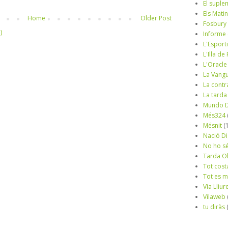
El suple
Els Mati
Home
Older Post
Fosbury
)
Informe
L'Esport
L'Illa d
L'Oracle
La Vang
La contr
La tarda
Mundo D
Més324
Mésnit
(
Nació Di
No ho s
Tarda O
Tot cost
Tot es 
Via Lliur
Vilaweb
tu diràs