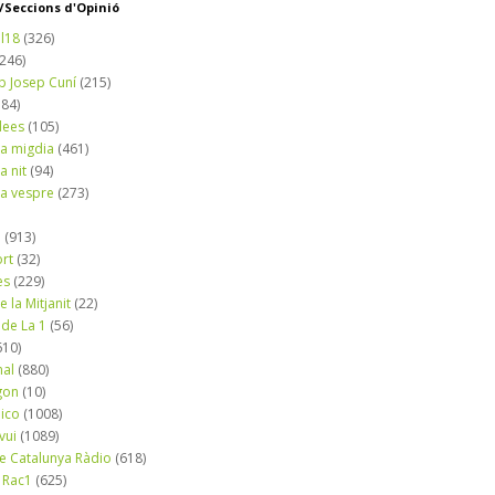
Seccions d'Opinió
l18
(326)
(246)
b Josep Cuní
(215)
184)
dees
(105)
a migdia
(461)
a nit
(94)
a vespre
(273)
a
(913)
ort
(32)
es
(229)
e la Mitjanit
(22)
 de La 1
(56)
610)
nal
(880)
gon
(10)
dico
(1008)
vui
(1089)
de Catalunya Ràdio
(618)
 Rac1
(625)