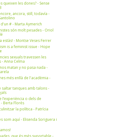
s queixen les dones? - Sense
3
ncore, ancora, still, todavía -
antolino
 d'un # - Marta Aymerich
nistes són molt pesades - Oriol
lé
a estàs! - Montse Veses Ferrer
cism is a feminist issue - Hope
e
ències sexuals travessen les
s - Anna Celma
nos matan y no pasa nada -
Varela
es més enllà de l'acadèmia -
 saltar tanques amb talons -
jals
e l’experiència o dels de
- Berta Florés
initzar la política - Patrícia
s som aquí - Elisenda Soriguera i
ramos!
ades, que és més suportable -