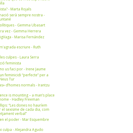
lla
ista? - Marta Rojals
mació serà sempre nostra -
Muntané
olítiques - Gemma Ubasart
era vez - Gemma Herrera
igVaga - Marisa Fernández
m'agrada escriure - Ruth
 les culpes - Laura Serra
ició feminista
no us faci por - Irene Jaume
un feminicidi “perfecte” per a
- Neus Tur
s» d’homes normals - Irantzu
ence is mounting – a man’s place
e home - Hadley Freeman
llips: “Les dones no hauríem
r el sexisme de cada dia, com
setjament verbal”
en el poder - Mar Esquembre
i culpa - Alejandra Agudo