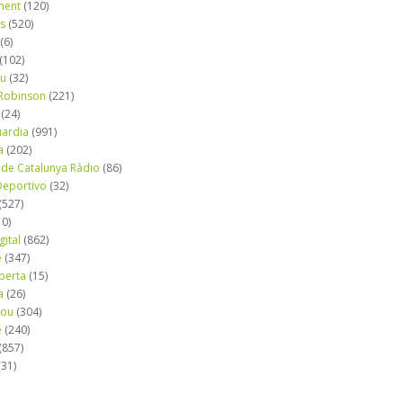
ment
(120)
ns
(520)
(6)
(102)
iu
(32)
e Robinson
(221)
(24)
uardia
(991)
a
(202)
 de Catalunya Ràdio
(86)
eportivo
(32)
(527)
10)
gital
(862)
é
(347)
berta
(15)
a
(26)
mou
(304)
e
(240)
(857)
(31)