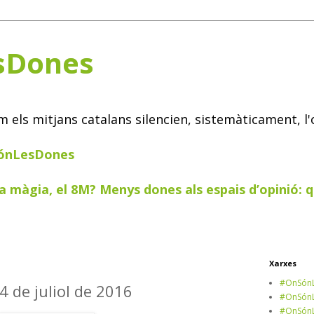
sDones
els mitjans catalans silencien, sistemàticament, l'
SónLesDones
a màgia, el 8M? Menys dones als espais d’opinió: q
Xarxes
#OnSónL
 4 de juliol de 2016
#OnSónL
#OnSónL