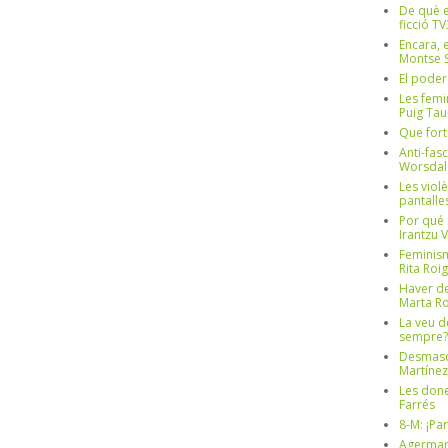
De què e
ficció TV
Encara, e
Montse S
El poder
Les femi
Puig Tau
Que fort
Anti-fas
Worsdal
Les viol
pantalle
Por qué 
Irantzu 
Feminism
Rita Roig
Haver de
Marta Ro
La veu d
sempre? 
Desmascul
Martínez
Les done
Farrés
8-M: ¡Pa
Agerman