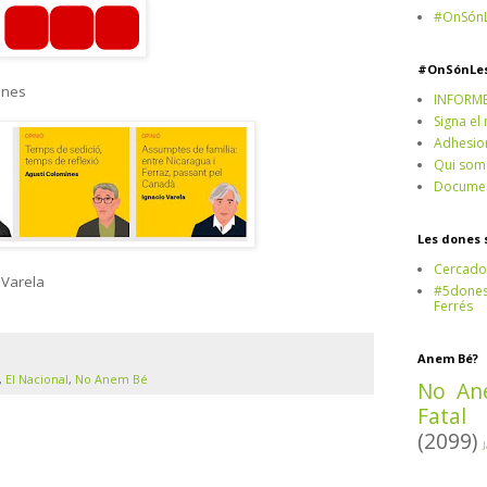
#OnSónL
#OnSónLe
ones
INFORM
Signa el
Adhesio
Qui som
Documen
Les dones 
Cercado
 Varela
#5dones,
Ferrés
Anem Bé?
,
El Nacional
,
No Anem Bé
No An
Fatal
(2099)