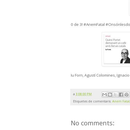
0 de 3! #AnemFatal #Onsónlesd
Iu Forn, Agustí Colomines, Ignacio
a
3:08:00 PM
Etiquetes de comentaris:
Anem Fatal
No comments: