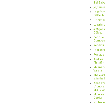
Bel Zaba
Jo, femin
La infor
Isabel 
Dones p
La prim
#8MJoFa
Gálvez
Per què 
Gumbau
Repartir
La trans
Por que 
Andrea: 
l’Estat? 
«Manada
Varela
The evid
is in th
Anne Phi
d’ignora
ara l’as
Mujeres 
Cerdá
No fue m