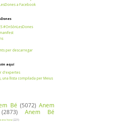
esDones a Facebook
sDones
ES #OnSónLesDones
 manifest
ns
ts per descarregar
són aquí
r d'expertes
 una llista compilada per Meius
em Bé
(5072)
Anem
(2873)
Anem Bé
Ja era hora
(221)