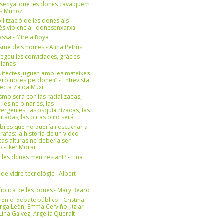
 senyal que les dones cavalquem
es Muñoz
bilització de les dones als
 és violència - donesenxarxa
ssa - Mireia Boya
isme dels homes - Anna Petrús
geu les convidades, gràcies -
Planas
uitectes juguen amb les mateixes
erò no les perdonen” - Entrevista
itecta Zaida Muxí
ismo será con las racializadas,
, les no binaries, las
ergentes, las psquiatrizadas, las
itadas, las putas o no será
bres que no querían escuchar a
rafas: la historia de un vídeo
tas alturas no debería ser
 - Iker Morán
n les dones mentrestant? - Tina
 de vidre tecnològic - Albert
ública de les dones - Mary Beard
 en el debate público - Cristina
rga León, Emma Cerviño, Itziar
ina Gálvez, Argelia Queralt