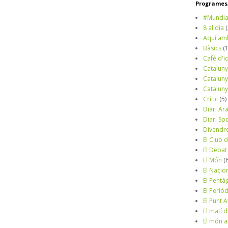
Programes/
#Mundia
8 al dia
Aquí am
Bàsics
(
Cafè d'i
Cataluny
Cataluny
Cataluny
Crític
(5)
Diari Ar
Diari Sp
Divendr
El Club d
El Debat
El Món
(
El Nacio
El Pentà
El Perió
El Punt A
El matí 
El món a