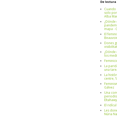
De lectura
Cuando 
solo por
Alba Mar
¿Dónde e
pandemia
mapa - C
El femin
Beauvoi
Dones g
visibilit
¿Dónde e
los medi
Feminici
La parid
una tar
La històr
centre, ‘
Feminism
Gálvez
Una conv
periodis
Eltahawy
El ridíc
Les done
Núria N