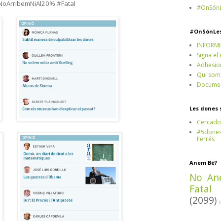
oArribemNiAl20% #Fatal
#OnSónL
#OnSónLe
INFORM
Signa el
Adhesio
Qui som
Documen
Les dones 
Cercado
#5dones,
Ferrés
Anem Bé?
No An
Fatal
(2099)