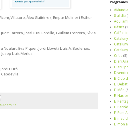
Programes/
#Mundia
8 al dia
Vicenç Villatoro, Àlex Gutiérrez, Empar Moliner i Esther
Aquí am
Bàsics
(
 Judit Carrera, José Luis Gordillo, Guillem Frontera, Sílvia
Cafè d'i
Cataluny
Cataluny
a Nualart, Eva Piquer, Jordi Llovet i Lluís A. Baulenas.
Cataluny
i Josep Lluis Merlos.
Crític
(5)
Diari Ar
Diari Sp
Jordi Duró.
Divendr
 Capdevila.
El Club d
El Debat
El Món
(
El Nacio
El Pentà
o Anem Bé
El Perió
El Punt A
El matí 
El món a