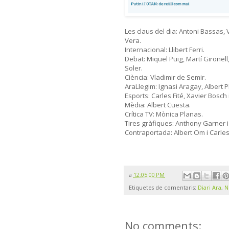
Les claus del dia: Antoni Bassas, 
Vera.
Internacional: Llibert Ferri.
Debat: Miquel Puig, Martí Gironell,
Soler.
Ciència: Vladimir de Semir.
AraLlegim: Ignasi Aragay, Albert Pl
Esports: Carles Fité, Xavier Bosch 
Mèdia: Albert Cuesta.
Crítica TV: Mònica Planas.
Tires gràfiques: Anthony Garner i 
Contraportada: Albert Om i Carles
a
12:05:00 PM
Etiquetes de comentaris:
Diari Ara
,
N
No comments: