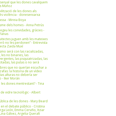
 senyal que les dones cavalquem
es Muñoz
bilització de les dones als
 és violència - donesenxarxa
ssa - Mireia Boya
isme dels homes - Anna Petrús
geu les convidades, gràcies -
Planas
uitectes juguen amb les mateixes
erò no les perdonen” - Entrevista
itecta Zaida Muxí
ismo será con las racializadas,
, les no binaries, las
ergentes, las psquiatrizadas, las
itadas, las putas o no será
bres que no querían escuchar a
rafas: la historia de un vídeo
tas alturas no debería ser
 - Iker Morán
n les dones mentrestant? - Tina
 de vidre tecnològic - Albert
ública de les dones - Mary Beard
 en el debate público - Cristina
rga León, Emma Cerviño, Itziar
ina Gálvez, Argelia Queralt