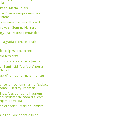
lla
ista? - Marta Rojals
mació serà sempre nostra -
Muntané
olítiques - Gemma Ubasart
era vez - Gemma Herrera
igVaga - Marisa Fernández
m'agrada escriure - Ruth
 les culpes - Laura Serra
ició feminista
no us faci por - Irene Jaume
un feminicidi “perfecte” per a
- Neus Tur
s» d’homes normals - Irantzu
ence is mounting – a man’s place
e home - Hadley Freeman
llips: “Les dones no hauríem
r el sexisme de cada dia, com
setjament verbal”
en el poder - Mar Esquembre
i culpa - Alejandra Agudo