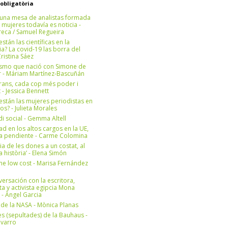
 obligatòria
una mesa de analistas formada
 mujeres todavía es noticia -
eca / Samuel Regueira
stán las científicas en la
? La covid-19 las borra del
ristina Sáez
ismo que nació con Simone de
r - Máriam Martínez-Bascuñán
rans, cada cop més poder i
at - Jessica Bennett
stán las mujeres periodistas en
os? - Julieta Morales
di social - Gemma Altell
ad en los altos cargos en la UE,
ea pendiente - Carme Colomina
ia de les dones a un costat, al
la història’ - Elena Simón
e low cost - Marisa Fernández
ersación con la escritora,
ta y activista egipcia Mona
 - Àngel Garcia
ul de la NASA - Mònica Planas
s (sepultades) de la Bauhaus -
avarro