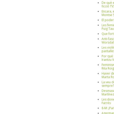
De què e
ficció TV
Encara, e
Montse S
El poder
Les femi
Puig Tau
Que fort
Anti-fas
Worsdal
Les viol
pantalle
Por qué 
Irantzu 
Feminism
Rita Roig
Haver de
Marta Ro
La veu d
sempre? 
Desmascul
Martínez
Les done
Farrés
8-M: ¡Pa
Agerman