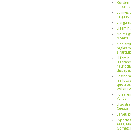
Borden,
- Lourd
La invisi
mitjans,
L'argama
El femin
No magre
Mònica 
“Les arq
regles p
a l’arqu
El femin
las trans
neurodiv
discapac
Los hom
las fotóg
que a es
polémico
I on ere
Vallès
El sostre
Cuesta
La veu p
Expertas
Ares, Ma
Gómez, L