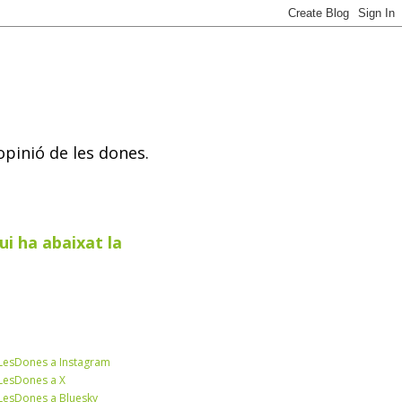
opinió de les dones.
ui ha abaixat la
esDones a Instagram
esDones a X
esDones a Bluesky