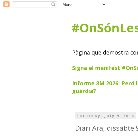
#OnSónLe
Pàgina que demostra com 
Signa el manifest #On
Informe 8M 2026: Perd l
guàrdia?
Saturday, July 9, 2016
Diari Ara, dissabte 