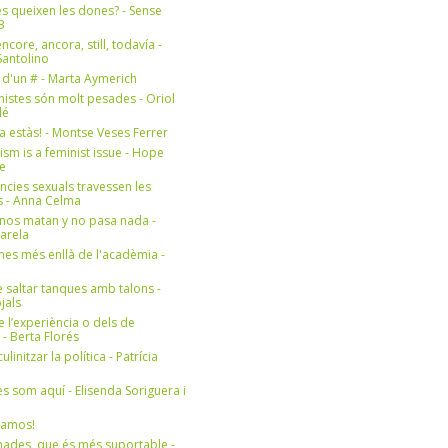
s queixen les dones? - Sense
3
ncore, ancora, still, todavía -
antolino
 d'un # - Marta Aymerich
nistes són molt pesades - Oriol
lé
a estàs! - Montse Veses Ferrer
cism is a feminist issue - Hope
e
ències sexuals travessen les
s - Anna Celma
nos matan y no pasa nada -
Varela
es més enllà de l'acadèmia -
 saltar tanques amb talons -
jals
e l’experiència o dels de
- Berta Florés
initzar la política - Patrícia
s som aquí - Elisenda Soriguera i
ramos!
ades, que és més suportable -