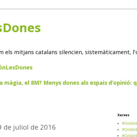
sDones
els mitjans catalans silencien, sistemàticament, l'
SónLesDones
a màgia, el 8M? Menys dones als espais d’opinió: q
Xarxes
#OnSónL
9 de juliol de 2016
#OnSónL
#OnSónL