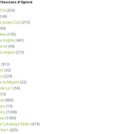
Seccions d'Opinió
l18
(326)
(246)
b Josep Cuní
(215)
184)
dees
(105)
a migdia
(461)
a nit
(94)
a vespre
(273)
a
(913)
ort
(32)
es
(229)
e la Mitjanit
(22)
 de La 1
(56)
610)
nal
(880)
gon
(10)
dico
(1008)
vui
(1089)
de Catalunya Ràdio
(618)
 Rac1
(625)