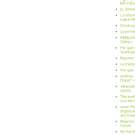
Bel Zaba
Jo, femin
La infor
Isabel 
Dones p
La prim
#8MJoFa
Gálvez
Per què 
Gumbau
Repartir
La trans
Por que 
Andrea: 
l’Estat? 
«Manada
Varela
The evid
is in th
Anne Phi
d’ignora
ara l’as
Mujeres 
Cerdá
No fue m