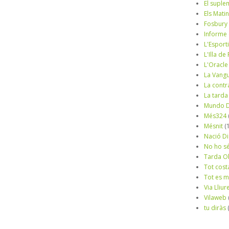
El suple
Els Mati
Fosbury
Informe
L'Esport
L'Illa d
L'Oracle
La Vang
La contr
La tarda
Mundo D
Més324
Mésnit
(
Nació Di
No ho s
Tarda O
Tot cost
Tot es 
Via Lliur
Vilaweb
tu diràs