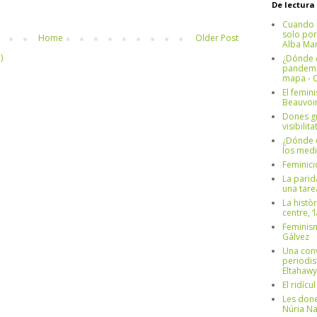
De lectura
Cuando 
solo por
Home
Older Post
Alba Mar
)
¿Dónde e
pandemia
mapa - C
El femin
Beauvoi
Dones g
visibilit
¿Dónde e
los medi
Feminici
La parid
una tar
La històr
centre, ‘
Feminism
Gálvez
Una conv
periodis
Eltahawy
El ridíc
Les done
Núria N