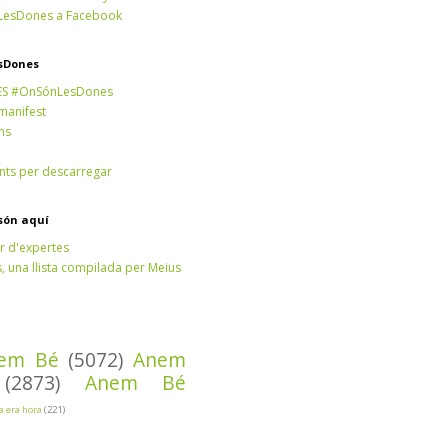
esDones a Facebook
sDones
ES #OnSónLesDones
 manifest
ns
ts per descarregar
són aquí
r d'expertes
 una llista compilada per Meius
em Bé
(5072)
Anem
(2873)
Anem Bé
Ja era hora
(221)