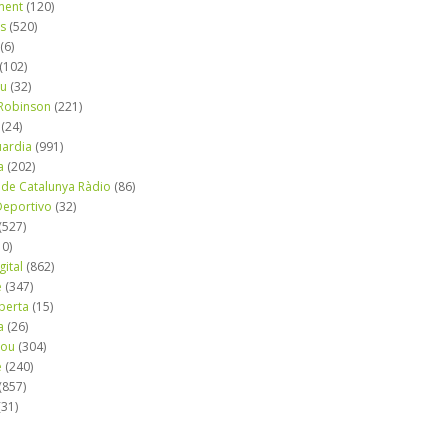
ment
(120)
ns
(520)
(6)
(102)
iu
(32)
e Robinson
(221)
(24)
uardia
(991)
a
(202)
 de Catalunya Ràdio
(86)
eportivo
(32)
(527)
10)
gital
(862)
é
(347)
berta
(15)
a
(26)
mou
(304)
e
(240)
(857)
(31)