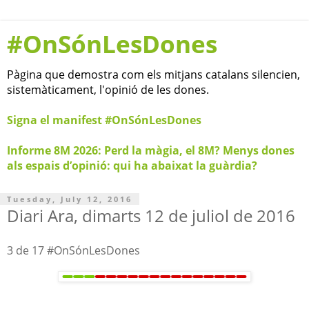
#OnSónLesDones
Pàgina que demostra com els mitjans catalans silencien,
sistemàticament, l'opinió de les dones.
Signa el manifest #OnSónLesDones
Informe 8M 2026: Perd la màgia, el 8M? Menys dones
als espais d’opinió: qui ha abaixat la guàrdia?
Tuesday, July 12, 2016
Diari Ara, dimarts 12 de juliol de 2016
3 de 17 #OnSónLesDones