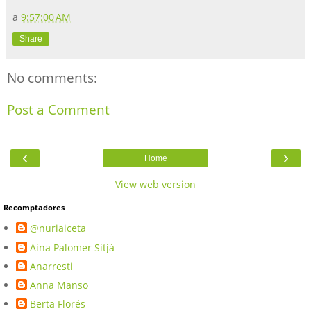
a
9:57:00 AM
Share
No comments:
Post a Comment
‹
›
Home
View web version
Recomptadores
@nuriaiceta
Aina Palomer Sitjà
Anarresti
Anna Manso
Berta Florés