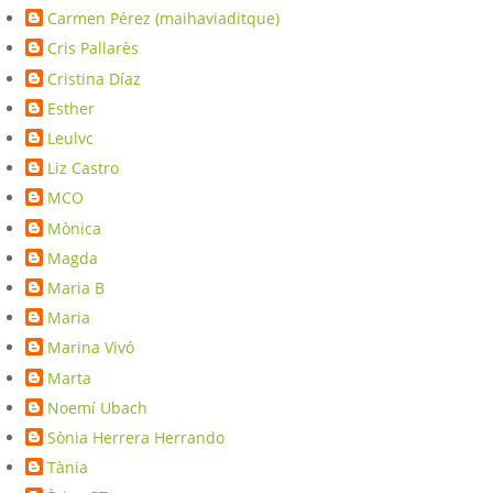
Carmen Pérez (maihaviaditque)
Cris Pallarès
Cristina Díaz
Esther
Leulvc
Liz Castro
MCO
Mònica
Magda
Maria B
Maria
Marina Vivó
Marta
Noemí Ubach
Sònia Herrera Herrando
Tània