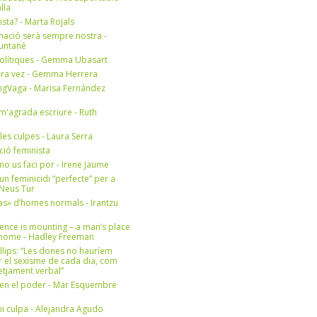
lla
ista? - Marta Rojals
mació serà sempre nostra -
Muntané
olítiques - Gemma Ubasart
era vez - Gemma Herrera
igVaga - Marisa Fernández
m'agrada escriure - Ruth
 les culpes - Laura Serra
ició feminista
no us faci por - Irene Jaume
un feminicidi “perfecte” per a
- Neus Tur
s» d’homes normals - Irantzu
ence is mounting – a man’s place
e home - Hadley Freeman
llips: “Les dones no hauríem
r el sexisme de cada dia, com
setjament verbal”
en el poder - Mar Esquembre
i culpa - Alejandra Agudo