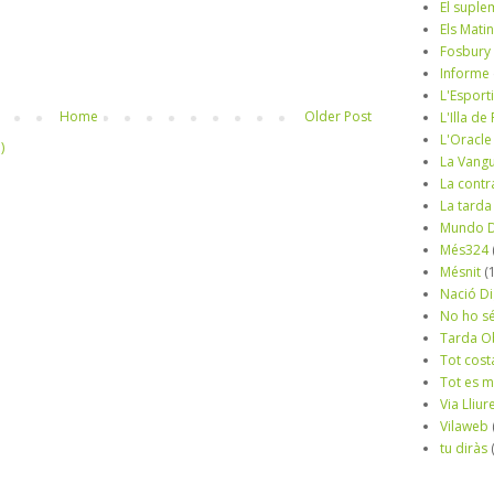
El suple
Els Mati
Fosbury
Informe
L'Esport
Home
Older Post
L'Illa d
L'Oracle
)
La Vang
La contr
La tarda
Mundo D
Més324
Mésnit
(
Nació Di
No ho s
Tarda O
Tot cost
Tot es 
Via Lliur
Vilaweb
tu diràs