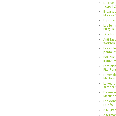
De què e
ficció TV
Encara, e
Montse S
El poder
Les femi
Puig Tau
Que fort
Anti-fas
Worsdal
Les viol
pantalle
Por qué 
Irantzu 
Feminism
Rita Roig
Haver de
Marta Ro
La veu d
sempre? 
Desmascul
Martínez
Les done
Farrés
8-M: ¡Pa
Agerman