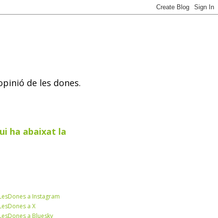
opinió de les dones.
ui ha abaixat la
esDones a Instagram
esDones a X
esDones a Bluesky