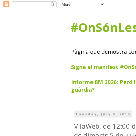
#OnSónLe
Pàgina que demostra com 
Signa el manifest #On
Informe 8M 2026: Perd l
guàrdia?
Tuesday, July 5, 2016
VilaWeb, de 12:00 de
de dimarts 5 de jul