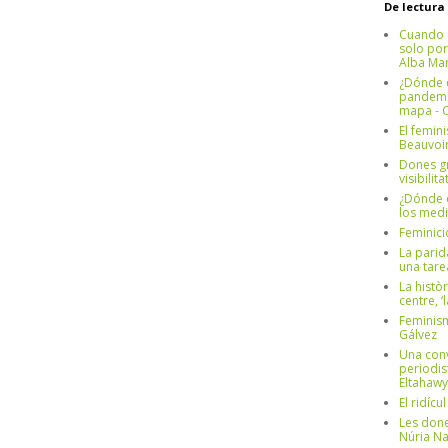
De lectura
Cuando 
solo por
Alba Mar
¿Dónde e
pandemia
mapa - C
El femin
Beauvoi
Dones g
visibilit
¿Dónde e
los medi
Feminici
La parid
una tar
La històr
centre, ‘
Feminism
Gálvez
Una conv
periodis
Eltahawy
El ridíc
Les done
Núria N