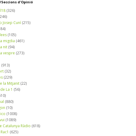
Seccions d'Opinió
l18
(326)
(246)
b Josep Cuní
(215)
184)
dees
(105)
a migdia
(461)
a nit
(94)
a vespre
(273)
a
(913)
ort
(32)
es
(229)
e la Mitjanit
(22)
 de La 1
(56)
610)
nal
(880)
gon
(10)
dico
(1008)
vui
(1089)
de Catalunya Ràdio
(618)
 Rac1
(625)