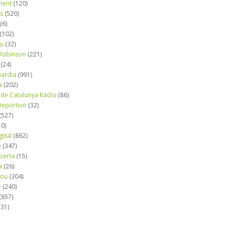
ment
(120)
ns
(520)
(6)
(102)
iu
(32)
e Robinson
(221)
(24)
uardia
(991)
a
(202)
 de Catalunya Ràdio
(86)
eportivo
(32)
(527)
10)
gital
(862)
é
(347)
berta
(15)
a
(26)
mou
(304)
e
(240)
(857)
(31)