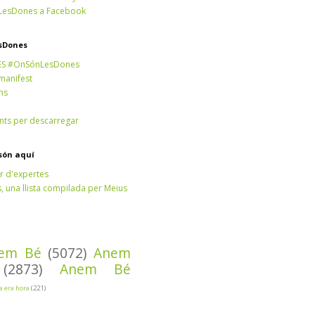
esDones a Facebook
sDones
ES #OnSónLesDones
 manifest
ns
ts per descarregar
són aquí
r d'expertes
 una llista compilada per Meius
em Bé
(5072)
Anem
(2873)
Anem Bé
Ja era hora
(221)