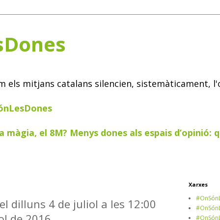
sDones
els mitjans catalans silencien, sistemàticament, l'
SónLesDones
a màgia, el 8M? Menys dones als espais d’opinió: q
Xarxes
#OnSónL
l dilluns 4 de juliol a les 12:00
#OnSónL
iol de 2016
#OnSónL