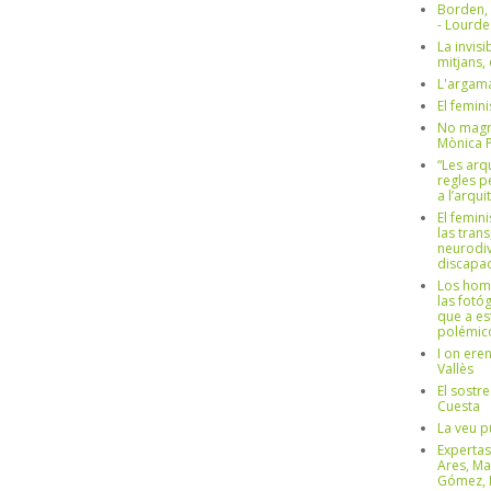
Borden,
- Lourd
La invisi
mitjans,
L'argama
El femin
No magre
Mònica 
“Les arq
regles p
a l’arqu
El femin
las trans
neurodiv
discapac
Los hom
las fotóg
que a es
polémico
I on ere
Vallès
El sostre
Cuesta
La veu p
Expertas
Ares, Ma
Gómez, L