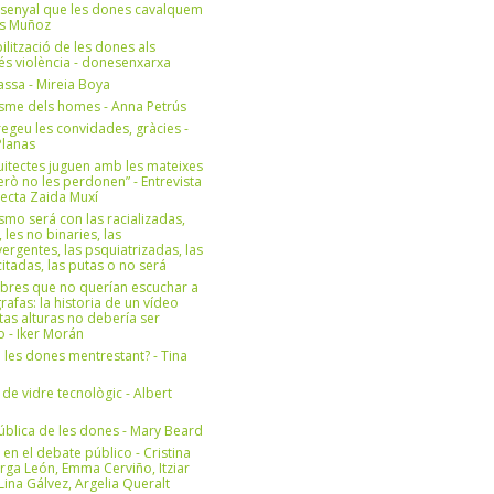
 senyal que les dones cavalquem
es Muñoz
bilització de les dones als
 és violència - donesenxarxa
ssa - Mireia Boya
isme dels homes - Anna Petrús
geu les convidades, gràcies -
Planas
uitectes juguen amb les mateixes
erò no les perdonen” - Entrevista
itecta Zaida Muxí
ismo será con las racializadas,
, les no binaries, las
ergentes, las psquiatrizadas, las
itadas, las putas o no será
bres que no querían escuchar a
rafas: la historia de un vídeo
tas alturas no debería ser
 - Iker Morán
n les dones mentrestant? - Tina
 de vidre tecnològic - Albert
ública de les dones - Mary Beard
 en el debate público - Cristina
rga León, Emma Cerviño, Itziar
ina Gálvez, Argelia Queralt