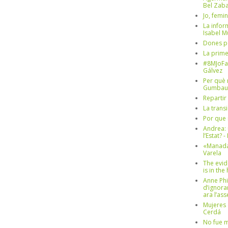
Bel Zaba
Jo, femin
La infor
Isabel 
Dones p
La prim
#8MJoFa
Gálvez
Per què 
Gumbau
Repartir
La trans
Por que 
Andrea: 
l’Estat? 
«Manada
Varela
The evid
is in th
Anne Phi
d’ignora
ara l’as
Mujeres 
Cerdá
No fue m