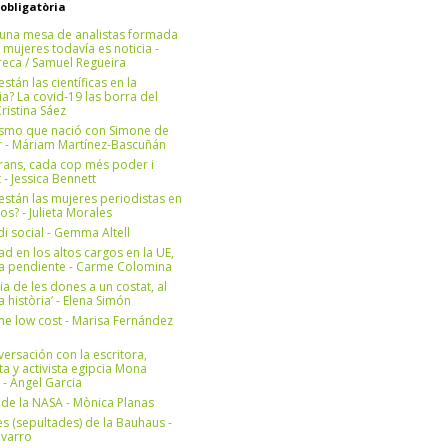
 obligatòria
una mesa de analistas formada
 mujeres todavía es noticia -
eca / Samuel Regueira
stán las científicas en la
? La covid-19 las borra del
ristina Sáez
ismo que nació con Simone de
r - Máriam Martínez-Bascuñán
rans, cada cop més poder i
at - Jessica Bennett
stán las mujeres periodistas en
os? - Julieta Morales
di social - Gemma Altell
ad en los altos cargos en la UE,
ea pendiente - Carme Colomina
ia de les dones a un costat, al
la història’ - Elena Simón
e low cost - Marisa Fernández
ersación con la escritora,
ta y activista egipcia Mona
 - Àngel Garcia
ul de la NASA - Mònica Planas
s (sepultades) de la Bauhaus -
avarro