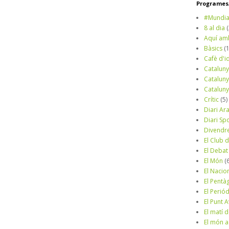
Programes/
#Mundia
8 al dia
Aquí am
Bàsics
(
Cafè d'i
Cataluny
Cataluny
Cataluny
Crític
(5)
Diari Ar
Diari Sp
Divendr
El Club d
El Debat
El Món
(
El Nacio
El Pentà
El Perió
El Punt A
El matí 
El món a