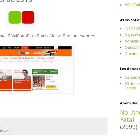
#OnSónL
#OnSónLe
INFORM
Signa el
mal #AixíCadaDia #SomLaMeitat #onsonlesdones
Adhesio
Qui som
Documen
Les dones 
Cercado
#5dones,
Ferrés
Anem Bé?
No An
Fatal
(2099)
ilaweb