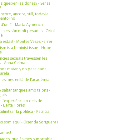
s queixen les dones? - Sense
3
ncore, ancora, still, todavía -
antolino
 d'un # - Marta Aymerich
nistes són molt pesades - Oriol
lé
a estàs! - Montse Veses Ferrer
cism is a feminist issue - Hope
e
ències sexuals travessen les
s - Anna Celma
nos matan y no pasa nada -
Varela
es més enllà de l'acadèmia -
 saltar tanques amb talons -
jals
e l’experiència o dels de
- Berta Florés
initzar la política - Patrícia
s som aquí - Elisenda Soriguera i
ramos!
ades, que és més suportable -