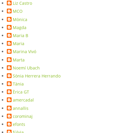
Liz Castro
MCO
Mònica
Magda
Maria B
Maria
Marina Vivó
Marta
Noemí Ubach
Sònia Herrera Herrando
Tània
Èrica GT
amercadal
annallis
corominaj
efonts
fúlvia