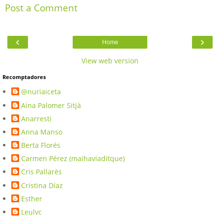
Post a Comment
‹
›
Home
View web version
Recomptadores
@nuriaiceta
Aina Palomer Sitjà
Anarresti
Anna Manso
Berta Florés
Carmen Pérez (maihaviaditque)
Cris Pallarès
Cristina Díaz
Esther
Leulvc