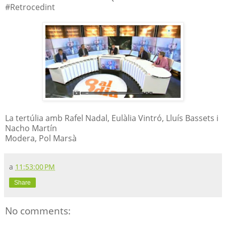
#Retrocedint
La tertúlia amb Rafel Nadal, Eulàlia Vintró, Lluís Bassets i
Nacho Martín
Modera, Pol Marsà
a
11:53:00 PM
Share
No comments: