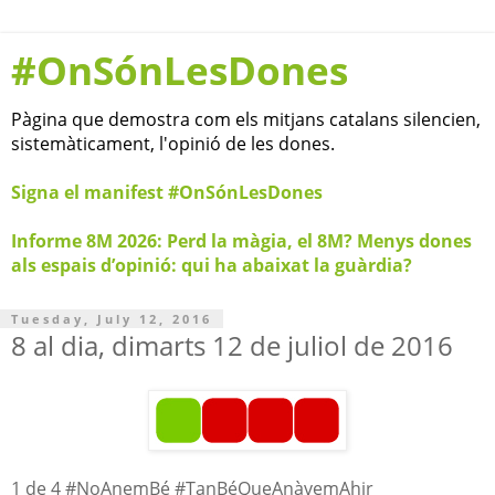
#OnSónLesDones
Pàgina que demostra com els mitjans catalans silencien,
sistemàticament, l'opinió de les dones.
Signa el manifest #OnSónLesDones
Informe 8M 2026: Perd la màgia, el 8M? Menys dones
als espais d’opinió: qui ha abaixat la guàrdia?
Tuesday, July 12, 2016
8 al dia, dimarts 12 de juliol de 2016
1 de 4 #NoAnemBé #TanBéQueAnàvemAhir