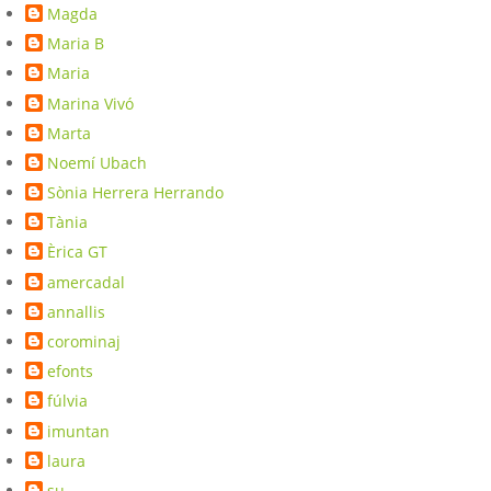
Magda
Maria B
Maria
Marina Vivó
Marta
Noemí Ubach
Sònia Herrera Herrando
Tània
Èrica GT
amercadal
annallis
corominaj
efonts
fúlvia
imuntan
laura
su