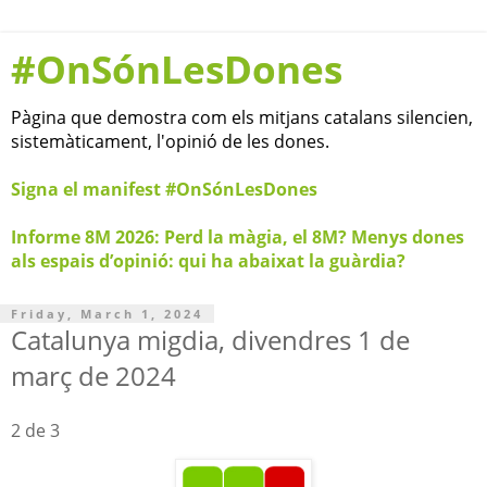
#OnSónLesDones
Pàgina que demostra com els mitjans catalans silencien,
sistemàticament, l'opinió de les dones.
Signa el manifest #OnSónLesDones
Informe 8M 2026: Perd la màgia, el 8M? Menys dones
als espais d’opinió: qui ha abaixat la guàrdia?
Friday, March 1, 2024
Catalunya migdia, divendres 1 de
març de 2024
2 de 3