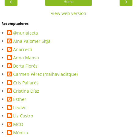
‹
›
Home
View web version
Recomptadores
@nuriaiceta
Aina Palomer Sitjà
Anarresti
Anna Manso
Berta Florés
Carmen Pérez (maihaviaditque)
Cris Pallarès
Cristina Díaz
Esther
Leulvc
Liz Castro
MCO
Mònica